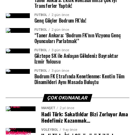
Taner Ankara: Eksik Noktalarımıza Çok İyi
karşılaşmasında Üskidar Belediyespor ile eşleşti.
Transferler Yaptık!
FUTBOL
2 gün önce
Yalıkavakspor yarın oynanacak yarı final maçını geçmeyi
Genç Güçler Bodrum FK’da!
başarırsa finalde Bursa Büyükşehir Belediyespor –
FUTBOL
2 gün önce
Eskişehir Odunpazarı SK maçının galibiyle karşılaşacak.
“Taner Ankara: ‘Bodrum FK’nın Vizyonu Genç
Oyuncuları Parlatmak'”
FUTBOL
3 gün önce
Göztepe SK ile Anlaşan Gökdeniz Bayraktar
İzmir Yolcusu
FUTBOL
3 gün önce
Bodrum FK Etrafında Kenetlenme: Kentin Tüm
Dinamikleri Aynı Masada Buluştu
ÇOK OKUNANLAR
MANŞET
2 yıl önce
Hadi Türk: Sakatlıklar Bizi Zorluyor Ama
Hedefimiz Kazanmak…
VOLEYBOL
9 ay önce