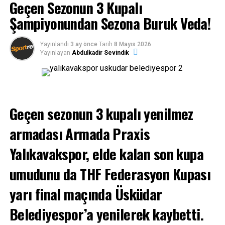
Geçen Sezonun 3 Kupalı
Şampiyonundan Sezona Buruk Veda!
Yayınlandı
3 ay önce
Tarih
8 Mayıs 2026
Yayınlayan
Abdulkadir Sevindik
Geçen sezonun 3 kupalı yenilmez
İkincilik madalyaları THF Merkez Hakem Kurulu
armadası Armada Praxis
Başkanı Faruk Akman Verdi
Yalıkavakspor, elde kalan son kupa
Karşılaşmanın ardından düzenlenen törende, sezonu
umudunu da THF Federasyon Kupası
ikinci sırada tamamlayan Armada Praxis Yalıkavakspor
oyuncularına madalyaları, THF Merkez Hakem Kurulu
yarı final maçında Üsküdar
Başkanı Faruk Akman tarafından takdim edildi.
Belediyespor’a yenilerek kaybetti.
Sporcular ve teknik ekip, sezon boyunca verilen emeğin