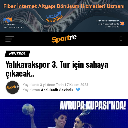
HENTBOL
Yalıkavakspor 3. Tur için sahaya
çıkacak..
Yayınlandı
3 yıl önce
Tarih
17 Kasım 2023
Yayınlayan
Abdulkadir Sevindik