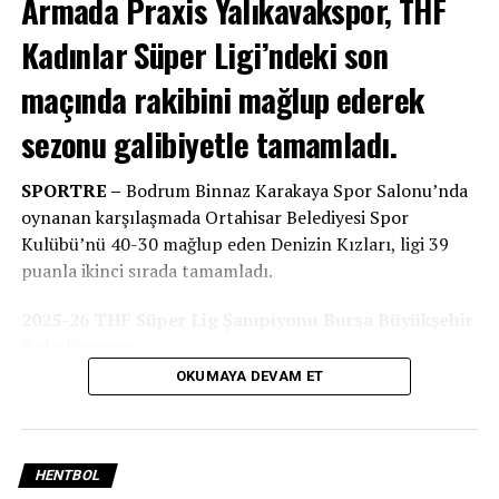
Armada Praxis Yalıkavakspor, THF
İLGILI KONULAR:
AHMET ARAS
AVRUPA KUPASI
Kadınlar Süper Ligi’ndeki son
BODRUM SPOR TV
MEHMET ESEN
MUSTAFA ÇIT
YALIKVAKSPOR
maçında rakibini mağlup ederek
BIR SONRAKI
Yalıkavakspor’a tam destek..
sezonu galibiyetle tamamladı.
BIR ÖNCEKI
Hem ligde hem de Avrupa’da Bodrum’un yüzünü
SPORTRE –
Bodrum Binnaz Karakaya Spor Salonu’nda
güldürüyorlar..
oynanan karşılaşmada Ortahisar Belediyesi Spor
Kulübü’nü 40-30 mağlup eden Denizin Kızları, ligi 39
puanla ikinci sırada tamamladı.
2025-26 THF Süper Lig Şampiyonu Bursa Büyükşehir
Belediyespor
OKUMAYA DEVAM ET
Oynanan son hafta karşılamaları sonunda; Üsküdar
Belediyespor’u 41-37’lik skorla yenen Bursa Büyükşehir
Belediyespor, topladığı 42 puanla 2025-26 Sezonu
Süper Lig şampiyonu oldu.
HENTBOL