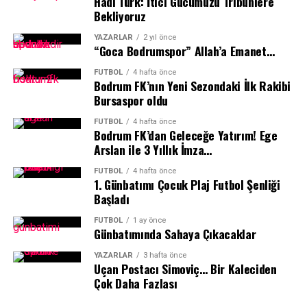
Hadi Türk: İtici Gücümüzü Tribünlere
Bekliyoruz
YAZARLAR
2 yıl önce
“Goca Bodrumspor” Allah’a Emanet…
FUTBOL
4 hafta önce
Bodrum FK’nın Yeni Sezondaki İlk Rakibi
Bursaspor oldu
FUTBOL
4 hafta önce
Bodrum FK’dan Geleceğe Yatırım! Ege
Arslan ile 3 Yıllık İmza…
FUTBOL
4 hafta önce
1.⁠ ⁠Günbatımı Çocuk Plaj Futbol Şenliği
Başladı
FUTBOL
1 ay önce
Günbatımında Sahaya Çıkacaklar
YAZARLAR
3 hafta önce
Uçan Postacı Simoviç… Bir Kaleciden
Çok Daha Fazlası