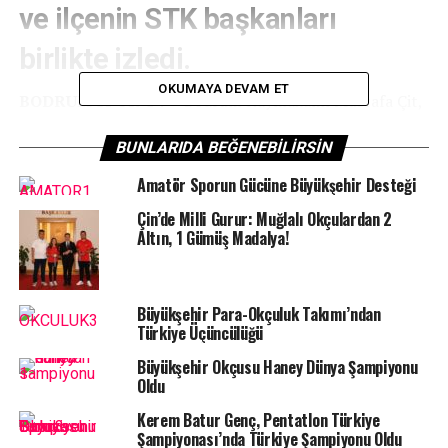
ve ilçenin STK başkanları
birlikte izledi.
OKUMAYA DEVAM ET
BODRUM SPOR TV –
Bodrum Kaymakamı Mustafa Çit,
Bodrum Belediye Başkanı Ahmet Aras ile Bodrum’a
hizmet veren oda başkanları
BUNLARIDA BEĞENEBILIRSIN
‘Denizin Kızları’
na başarı
dileklerini sundular.
Amatör Sporun Gücüne Büyükşehir Desteği
Çin’de Milli Gurur: Muğlalı Okçulardan 2
Altın, 1 Gümüş Madalya!
Mustafa Çit: Sizlerle guru
Büyükşehir Para-Okçuluk Takımı’ndan
duyuyoruz..
Türkiye Üçüncülüğü
Büyükşehir Okçusu Haney Dünya Şampiyonu
Bodrum Kaymakamı Mustafa Çit, Bodrum Belediye
Oldu
Başkanı Ahmet Aras, Bodrum Ticaret Odası Başkanı
Kerem Batur Genç, Pentatlon Türkiye
Mahmut Kocadon, Bodrum Ticaret Odası Meclis Üyesi
Şampiyonası’nda Türkiye Şampiyonu Oldu
Toros Demirdöven, Bodrum Şoförler ve Otomobilciler