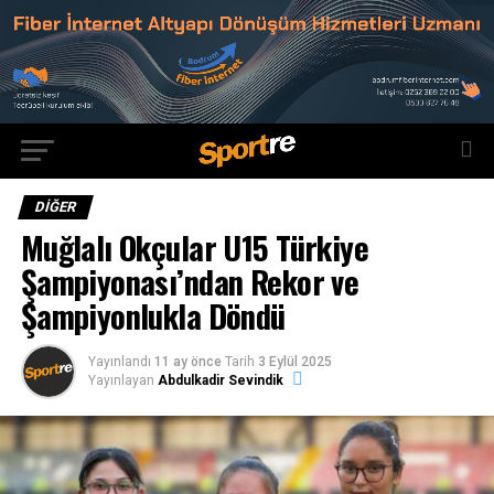
DIĞER
Muğlalı Okçular U15 Türkiye
Şampiyonası’ndan Rekor ve
Şampiyonlukla Döndü
Yayınlandı
11 ay önce
Tarih
3 Eylül 2025
Yayınlayan
Abdulkadir Sevindik