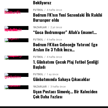
Bekliyoruz
nitelikli ve güvenli eğitim olanaklarına erişebilmesi için
başlayacak ve üç gün sürecek yarışta sporcular, her gün
çalışmalarını kararlılıkla sürdürüyor.
188 kilometrelik zorlu etaplarda finişe ulaşmak için ter
FUTBOL
4 hafta önce
Bodrum FK’nın Yeni Sezondaki İlk Rakibi
dökecek.
Bursaspor oldu
Muğla ve Türkiye’nin Tanıtımına Katkı
YAZARLAR
2 yıl önce
“Goca Bodrumspor” Allah’a Emanet…
Sağlayacak
FUTBOL
4 hafta önce
Bodrum FK’dan Geleceğe Yatırım! Ege
Uluslararası birçok önemli takımın yer alacağı
Arslan ile 3 Yıllık İmza…
organizasyonda Muğla Büyükşehir Belediyesi Kıta
Bisiklet Takımı yalnızca sportif başarı için değil,
FUTBOL
4 hafta önce
1.⁠ ⁠Günbatımı Çocuk Plaj Futbol Şenliği
Muğla’nın ve Türkiye’nin tanıtımı için de önemli bir
Başladı
görev üstlenecek. Avrupa’nın dikkatle takip ettiği yarışta
Türk bayrağını taşıyacak sporcular, uluslararası alanda
FUTBOL
1 ay önce
Günbatımında Sahaya Çıkacaklar
önemli bir temsil sorumluluğu da üstlenecek.
YAZARLAR
3 hafta önce
İlker Cömert: Avrupa’nın En Önemli
Uçan Postacı Simoviç… Bir Kaleciden
Çok Daha Fazlası
Bisiklet Takımları Katılıyor”