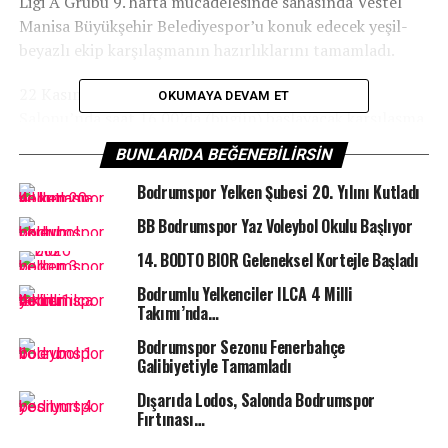
Ligi A Grubu 9. hafta mücadelesinde sahasında Vestel
Manisa Büyükşehir Belediyespor’u konuk edecek yeşil-
beyazlı ekip karşılaşmanın hazırlıklarını tamamladı.
22 Kasım Cumartesi günü Binnaz Karakaya Spor
OKUMAYA DEVAM ET
Salonu’nda saat 16.00’da (bugün) başlayacak karşılaşma
öncesi, hafta boyunca Teknik Direktör Adnan Kıstak
BUNLARIDA BEĞENEBILIRSIN
yönetiminde hazırlıklarını sürdüren B.B. Bodrumspor’da
hedef, taraftarın da desteğiyle mutlak galibiyet.
Bodrumspor Yelken Şubesi 20. Yılını Kutladı
BB Bodrumspor Yaz Voleybol Okulu Başlıyor
14.⁠ ⁠BODTO BIOR Geleneksel Kortejle Başladı
Bodrumlu Yelkenciler ILCA 4 Milli
Takımı’nda…
Bodrumspor Sezonu Fenerbahçe
Galibiyetiyle Tamamladı
Dışarıda Lodos, Salonda Bodrumspor
Fırtınası…