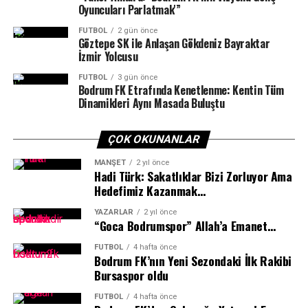
kutluyor, her zaman yanımızda olan ve desteklerini
Oyuncuları Parlatmak'”
esirgemeyen değerli velilerimize teşekkürlerimizi
FUTBOL
2 gün önce
sunuyoruz,” ifadelerini kullandılar.
Göztepe SK ile Anlaşan Gökdeniz Bayraktar
İzmir Yolcusu
FUTBOL
3 gün önce
Bodrum FK Etrafında Kenetlenme: Kentin Tüm
Dinamikleri Aynı Masada Buluştu
Turnuvaya 4 takımla katılım gösteren Bodrum İhtisas
Spor, altyapıdaki gücünü bir kez daha kanıtladı.
ÇOK OKUNANLAR
Elemeleri başarıyla geçerek 29 takım arasına 3 ekibiyle
girmeyi başaran kulüp, turnuvanın final aşamasında son
MANŞET
2 yıl önce
Hadi Türk: Sakatlıklar Bizi Zorluyor Ama
sekiz takım arasına iki takımıyla adını yazdırarak
Hedefimiz Kazanmak…
dikkatleri üzerine çekti.
YAZARLAR
2 yıl önce
“Goca Bodrumspor” Allah’a Emanet…
Final mücadelesinde Fethiye Zirve Spor ile karşı karşıya
gelen Bodrum İhtisas Spor Mini A Takımı, sergilediği
FUTBOL
4 hafta önce
Bodrum FK’nın Yeni Sezondaki İlk Rakibi
üstün performansla rakibini 2-1 mağlup ederek 2025/26
Bursaspor oldu
Muğla İl Şampiyonu oldu. Bu şampiyonlukla birlikte
kulüp, bu sezonki ikinci il birinciliğini koleksiyonuna
FUTBOL
4 hafta önce