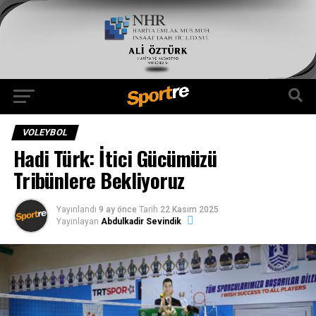
VOLEYBOL
Hadi Türk: İtici Gücümüzü
Tribünlere Bekliyoruz
Yayınlandı
9 ay önce
Tarih
22 Kasım 2025
Yayınlayan
Abdulkadir Sevindik