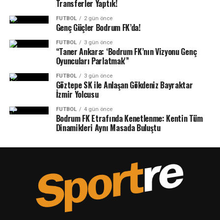
Transferler Yaptık!
FUTBOL
2 gün önce
Genç Güçler Bodrum FK’da!
FUTBOL
3 gün önce
“Taner Ankara: ‘Bodrum FK’nın Vizyonu Genç
Oyuncuları Parlatmak'”
FUTBOL
3 gün önce
Göztepe SK ile Anlaşan Gökdeniz Bayraktar
İzmir Yolcusu
FUTBOL
4 gün önce
Bodrum FK Etrafında Kenetlenme: Kentin Tüm
Dinamikleri Aynı Masada Buluştu