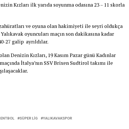
zin Kızları ilk yarıda soyunma odasına 23 – 11 skorla
ezahüratları ve oyuna olan hakimiyeti ile seyri oldukça
s Yalıkavak oyuncuları maçın son dakikasına kadar
-27 galip ayrıldılar.
 olan Denizin Kızları, 19 Kasım Pazar günü Kadınlar
maçında İtalya’nın SSV Brixen Sudtirol takımı ile
ılaşacaklar.
HENTBOL
SÜPER LIG
YALIKAVAKSPOR