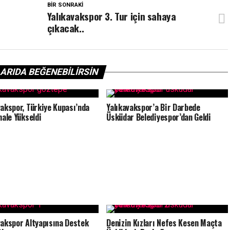
BIR SONRAKI
Yalıkavakspor 3. Tur için sahaya
çıkacak..
ARIDA BEĞENEBILIRSIN
vakspor, Türkiye Kupası’nda
Yalıkavakspor’a Bir Darbede
nale Yükseldi
Üsküdar Belediyespor’dan Geldi
vakspor Altyapısına Destek
Denizin Kızları Nefes Kesen Maçta