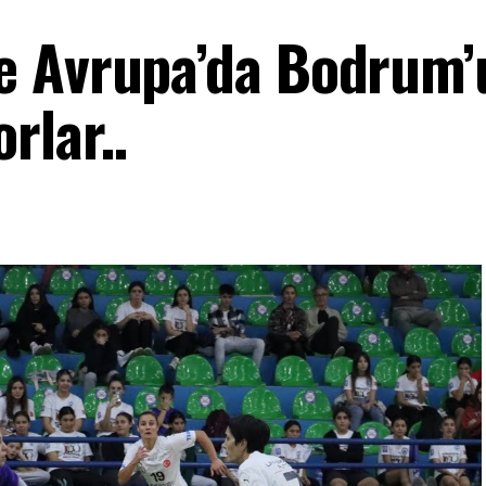
e Avrupa’da Bodrum’
rlar..