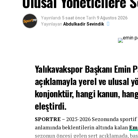
Ulusal Yöneticilere 
Yayınlandı
5 saat önce
Tarih
9 Ağustos 2026
Yayınlayan
Abdulkadir Sevindik
Yalıkavakspor Başkanı Emin Pa
açıklamayla yerel ve ulusal y
konjonktür, hangi kanun, hang
eleştirdi.
SPORTRE –
2025-2026 Sezonunda sportif 
anlamında beklentilerin altında kalan
Emi
sezonun öncesi gelen sert açıklamada, başa