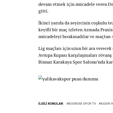
devam etmek için mücadele veren Deni
gitti.
İkinci yarıda da seyircinin coşkulu t
keyifli bir maç izleten Armada Praxi
mücadeleyi bırakmadılar ve maçtan 40
Lig maçları için uzun bir ara verecek
Avrupa Kupası karşılaşmaları rövanş 
Binnaz Karakaya Spor Salonu’nda karş
İLGILI KONULAR:
BODRUM SPOR TV
KADIN 