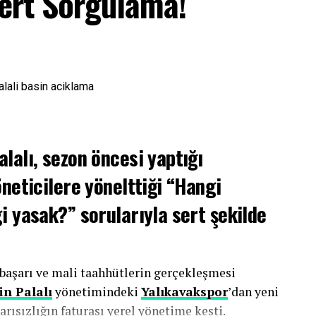
Sert Sorgulama!
lalı, sezon öncesi yaptığı
öneticilere yönelttiği “Hangi
i yasak?” sorularıyla sert şekilde
başarı ve mali taahhütlerin gerçekleşmesi
n Palalı
yönetimindeki
Yalıkavakspor
’dan yeni
rısızlığın faturası yerel yönetime kesti.