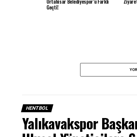
Ortahisar Belediyespor’u Farklı
Ziyare
Geçti!
YOR
HENTBOL
Yalıkavakspor Başkan