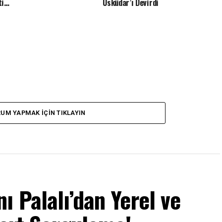
ti…
Üsküdar’ı Devirdi
UM YAPMAK IÇIN TIKLAYIN
ı Palalı’dan Yerel ve