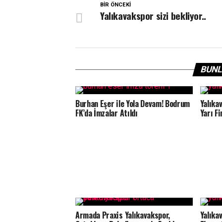
BIR ÖNCEKI
Yalıkavakspor sizi bekliyor..
BUNL
Burhan Eşer ile Yola Devam! Bodrum
Yalıka
FK’da İmzalar Atıldı
Yarı Fi
Armada Praxis Yalıkavakspor,
Yalıka