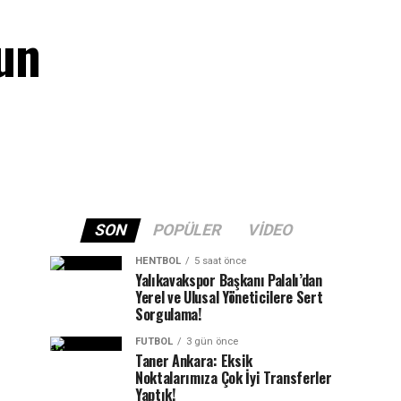
un
SON
POPÜLER
VIDEO
HENTBOL
5 saat önce
Yalıkavakspor Başkanı Palalı’dan
Yerel ve Ulusal Yöneticilere Sert
Sorgulama!
FUTBOL
3 gün önce
Taner Ankara: Eksik
Noktalarımıza Çok İyi Transferler
Yaptık!