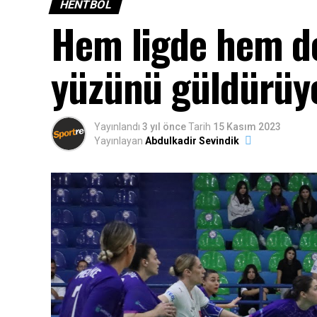
HENTBOL
Hem ligde hem d
yüzünü güldürüyo
Yayınlandı
3 yıl önce
Tarih
15 Kasım 2023
Yayınlayan
Abdulkadir Sevindik