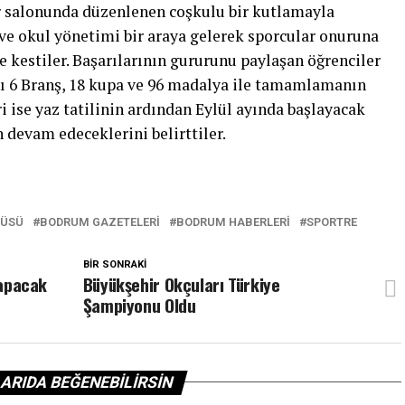
or salonunda düzenlenen coşkulu bir kutlamayla
r ve okul yönetimi bir araya gelerek sporcular onuruna
te kestiler. Başarılarının gururunu paylaşan öğrenciler
ını 6 Branş, 18 kupa ve 96 madalya ile tamamlamanın
 ise yaz tatilinin ardından Eylül ayında başlayacak
devam edeceklerini belirttiler.
PÜSÜ
BODRUM GAZETELERI
BODRUM HABERLERI
SPORTRE
BIR SONRAKI
Yapacak
Büyükşehir Okçuları Türkiye
Şampiyonu Oldu
ARIDA BEĞENEBILIRSIN