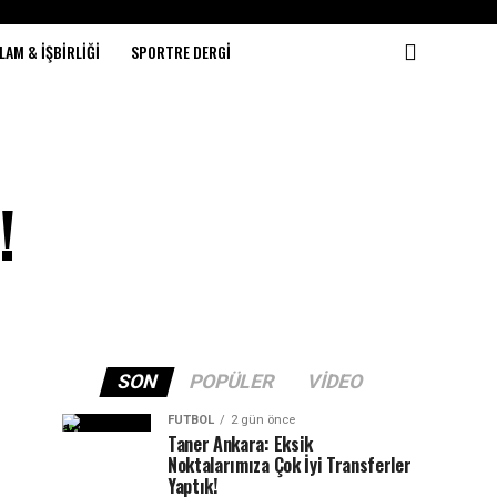
LAM & İŞBIRLIĞI
SPORTRE DERGI
!
SON
POPÜLER
VIDEO
FUTBOL
2 gün önce
Taner Ankara: Eksik
Noktalarımıza Çok İyi Transferler
Yaptık!