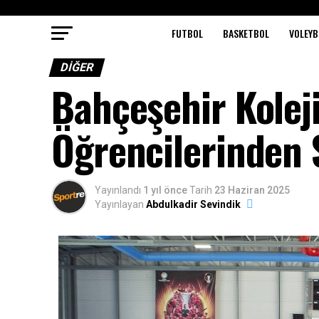
FUTBOL
BASKETBOL
VOLEYB
DIĞER
Bahçeşehir Kole
Öğrencilerinden 
Yayınlandı
1 yıl önce
Tarih
23 Haziran 2025
Yayınlayan
Abdulkadir Sevindik