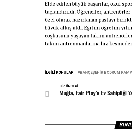
Elde edilen büyük başarılar, okul sp
taçlandırıldı. Öğrenciler, antrenörle
özel olarak hazırlanan pastayı birlik
büyük alkış aldı. Eğitim öğretim yıl
coşkusunu yaşayan takım antrenörleri
takım antrenmanlarına hız kesmeden 
İLGILI KONULAR:
BAHÇEŞEHIR BODRUM KAM
BIR ÖNCEKI
Muğla, Fair Play’e Ev Sahipliği 
BUNL