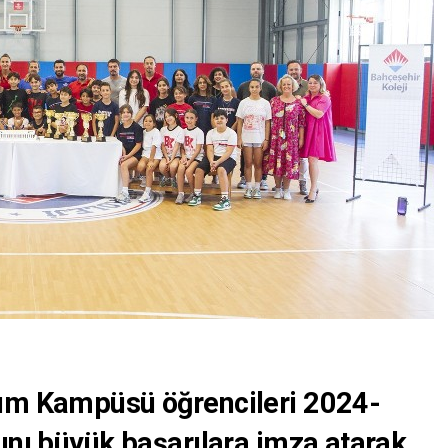
drum Kampüsü
öğrencileri
2024-
lını büyük başarılara imza atarak