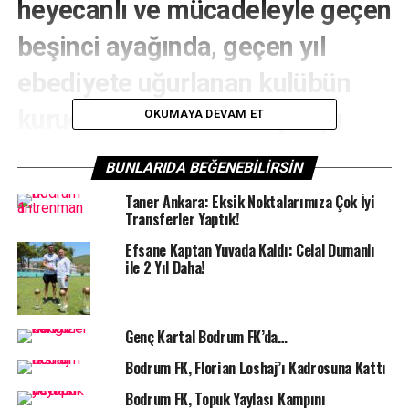
heyecanlı ve mücadeleyle geçen
beşinci ayağında, geçen yıl
ebediyete uğurlanan kulübün
kurucularından Erol Taşbaşlı
OKUMAYA DEVAM ET
anıldı.
BUNLARIDA BEĞENEBILIRSIN
BODRUM SPOR TV –
Türkiye’de ilk kış trofesi
Taner Ankara: Eksik Noktalarımıza Çok İyi
yarışlarını gerçekleştiren BAYK’ın Milta Bodrum Marina
Transferler Yaptık!
ve Bodrum Marina Yacht Club iş birliği ile SCHÜCO
Efsane Kaptan Yuvada Kaldı: Celal Dumanlı
Türkiye ana sponsorluğunda düzenlediği yarışların
ile 2 Yıl Daha!
beşinci ayağında 25 teknede ekipler yelken açtı. Trio
sınıfı ikinci ayak yarışları ise cuma günü tamamlandı.
Genç Kartal Bodrum FK’da…
Bodrum FK, Florian Loshaj’ı Kadrosuna Kattı
Bodrum FK, Topuk Yaylası Kampını
Yedi ayaktan oluşan ve finale yaklaşılan trofe