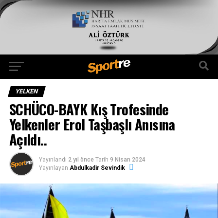
YELKEN
SCHÜCO-BAYK Kış Trofesinde
Yelkenler Erol Taşbaşlı Anısına
Açıldı..
Yayınlandı
2 yıl önce
Tarih
9 Nisan 2024
Yayınlayan
Abdulkadir Sevindik