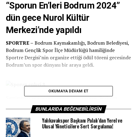
“Sporun En’leri Bodrum 2024”
dün gece Nurol Kültür
Merkezi’nde yapıldı
SPORTRE –
Bodrum Kaymakamlığı, Bodrum Belediyesi,
Bodrum Gençlik Spor İlçe Müdürlüğü hamiliğinde
Sportre Dergisi’nin organize ettiği ödül töreni gecesinde
Bodrum’un spor dünyası bir araya geldi.
OKUMAYA DEVAM ET
Samimiyeti ve enerjisi yüksek olan geceye; Bodrum
Kaymakamı Mustafa Çit, Bodrum Belediye Başkan Vekili
BUNLARIDA BEĞENEBILIRSIN
Kanat Özsert, Muğla Büyükşehir Belediyesi Başkan Vekili
Merve Fidem Barut, Bodrum Belediyesi Genel
Yalıkavakspor Başkanı Palalı’dan Yerel ve
Ulusal Yöneticilere Sert Sorgulama!
Koordinatörü Emel Çakaloğlu, Muğla Gençlik Spor İl
Müdürü Musa Kazım Açıkbaş, Muğla Genel Sekreter