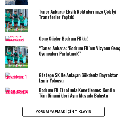
Yardımcısı Ali Zağlı, Bodrum Gençlik Spor Müdürü
Oktay Dumruk, Gençlik Hizmetleri Müdürü Eylem
Taner Ankara: Eksik Noktalarımıza Çok İyi
Transferler Yaptık!
Dumruk, Milli Eğitim Müdürü Aslan Korkmaz’ın yanı sıra
kulüp yöneticileri, antrenörler, sporcular, sporseverler
ve Asi Tayfa taraftar grubu katıldı.
Genç Güçler Bodrum FK’da!
“Taner Ankara: ‘Bodrum FK’nın Vizyonu Genç
Oyuncuları Parlatmak'”
Göztepe SK ile Anlaşan Gökdeniz Bayraktar
İzmir Yolcusu
Bodrum FK Etrafında Kenetlenme: Kentin
Tüm Dinamikleri Aynı Masada Buluştu
YORUM YAPMAK IÇIN TIKLAYIN
Gecenin açılış konuşmasını yapan Sportre Dergisi Genel