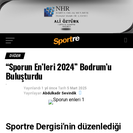
DIĞER
“Sporun En’leri 2024” Bodrum’u
Buluşturdu
Yayınlandı
1 yıl önce
Tarih
5 Mart 2025
Yayınlayan
Abdulkadir Sevindik
Sportre Dergisi’nin düzenlediği