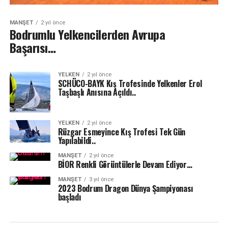
MANŞET
2 yıl önce
Bodrumlu Yelkencilerden Avrupa
Başarısı…
YELKEN
2 yıl önce
SCHÜCO-BAYK Kış Trofesinde Yelkenler Erol
Taşbaşlı Anısına Açıldı..
YELKEN
2 yıl önce
Rüzgar Esmeyince Kış Trofesi Tek Gün
Yapılabildi..
MANŞET
2 yıl önce
BİOR Renkli Görüntülerle Devam Ediyor…
MANŞET
3 yıl önce
2023 Bodrum Dragon Dünya Şampiyonası
başladı