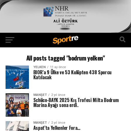
All posts tagged "bodrum yelken"
YELKEN
11 ay önce
BIOR’a 9 Ülke ve 53 Kulüpten 438 Sporcu
Katılacak
MANŞET
2 yıl önce
Schüco-BAYK 2025 Kış Trofesi Milta Bodrum
Marina Ayağı sona erdi.
MANŞET
2 yıl önce
Aspat’ta Yelkenler Fora…