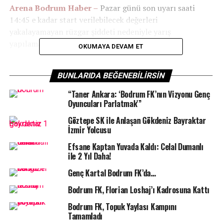
Arena Bodrum Haber –
Pazar günü son uyarı saati
14:45 e kadar start verilebilecek değerleri
yakalayamayan rüzgar şiddeti nedeniyle yarış
yapılamadı.
OKUMAYA DEVAM ET
Bodrum Açıkdeniz Yelken Spor Kulübü’nün (BAYK),
BUNLARIDA BEĞENEBILIRSIN
Milta Bodrum Marina iş birliği, SCHÜCO Türkiye ana
sponsorluğu, Bodrum Marina Yacht Club desteği ile
“Taner Ankara: ‘Bodrum FK’nın Vizyonu Genç
düzenlediği yarışların dördüncü ayağında 26 teknede
Oyuncuları Parlatmak'”
ekipler yelken açtı. Yedi ayaktan oluşan trofe
Göztepe SK ile Anlaşan Gökdeniz Bayraktar
mücadelesinin yarısı tamamlanırken, geçen yıl talihsiz
İzmir Yolcusu
bir kaza neticesinde teknelerini kaybeden AQVAVIT ekibi
Efsane Kaptan Yuvada Kaldı: Celal Dumanlı
bu ayakta yeni tekneleri ile filoda yerini aldı.
ile 2 Yıl Daha!
İlk gün 15-17 knot hızında, kuzey ve kuzey batı yönlü
Genç Kartal Bodrum FK’da…
esen rüzgarlar ile IRC A sınıflarına bir coğrafi, bir sosis
Bodrum FK, Florian Loshaj’ı Kadrosuna Kattı
şamandıra olarak iki yarış verildi. IRC B sınıflarında 20
millik, Destek sınıflarında ise 15 millik coğrafi rotada tek
Bodrum FK, Topuk Yaylası Kampını
Tamamladı
yarış uygulandı.