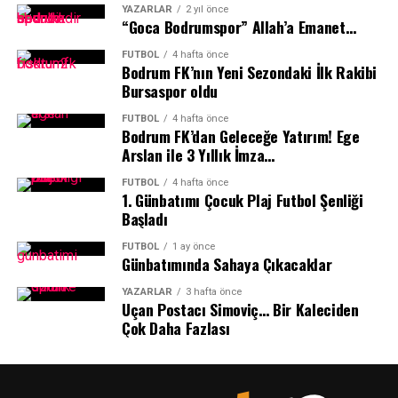
YAZARLAR
2 yıl önce
edilebileceğini ifade etti.
“Goca Bodrumspor” Allah’a Emanet…
Bodrum’un eşsiz koylarında rüzgârla buluşacak genç
FUTBOL
4 hafta önce
Bodrum FK’nın Yeni Sezondaki İlk Rakibi
sporcular, yaz boyunca hem denizin keyfini çıkaracak
Bursaspor oldu
hem de yelken sporunun temel eğitimlerini alma fırsatı
yakalayacak.
İçmeler Mevkii’nde bulunan Bodrumspor Yelken Şubesi
FUTBOL
4 hafta önce
Bodrum FK’dan Geleceğe Yatırım! Ege
tesislerinde gerçekleştirilen 20. yıl kutlama programı,
Arslan ile 3 Yıllık İmza…
yelken camiasını aynı çatı altında buluşturan anlamlı bir
etkinlikle sona erdi.
FUTBOL
4 hafta önce
Kapanış töreni Marmaris’te…
1.⁠ ⁠Günbatımı Çocuk Plaj Futbol Şenliği
Başladı
19 Mayıs ruhunu denizde yaşatacak olan filonun
FUTBOL
1 ay önce
Marmaris’e ulaşmasının ardından, bu tarihi iş birliğinin
Günbatımında Sahaya Çıkacaklar
ilk yarışının görkemli kapanış ve ödül töreni MIYC ev
YAZARLAR
3 hafta önce
sahipliğinde gerçekleştirilecek.
Uçan Postacı Simoviç… Bir Kaleciden
Çok Daha Fazlası
Dört kulüp, tek rota, büyük destek
BAYK, MIYC, Datça Yat Spor Kulübü ve Göcek Yat Spor