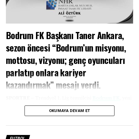
Bodrum FK Başkanı Taner Ankara,
sezon öncesi “Bodrum’un misyonu,
mottosu, vizyonu; genç oyuncuları
parlatıp onlara kariyer
kazandırmak” mesajı verdi.
SPORTRE –
Trendyol 1. Lig temsilcisi
Bodrum FK
, yeni
sezonun açılış haftasında Pazar günü saat 21.30’da
OKUMAYA DEVAM ET
evinde Bursaspor ile karşı karşıya gelecek. Sezonun ilk
mücadelesi öncesinde kulüp cephesinde hazırlıklar tüm
hızıyla devam ediyor.
FUTBOL