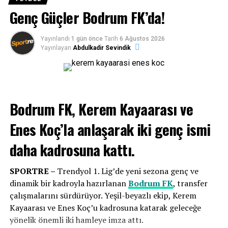
Yeni sezon öncesi değerlendirmelerde bulunan
Bodrum
Genç Güçler Bodrum FK’da!
FK
Başkanı
Taner Ankara
, lige güçlü bir başlangıç
yapmayı hedeflediklerini belirtti. Sahadaki çalışmalara da
ara vermeden devam eden yeşil-beyazlı ekip, Teknik
Yayınlandı
1 gün önce
Tarih
6 Ağustos 2026
Yayınlayan
Abdulkadir Sevindik
Direktör
Burhan Eşer
yönetimindeki antrenmanlarla
Bursaspor karşılaşmasının hazırlıklarını aralıksız
sürdürüyor. Bodrum FK, taraftarının desteğiyle sezona
galibiyetle başlayarak lige iyi bir giriş yapmayı amaçlıyor.
Bodrum FK, Kerem Kayaarası ve
Enes Koç’la anlaşarak
iki genç ismi
daha kadrosuna kattı.
SPORTRE –
Trendyol 1. Lig’de yeni sezona genç ve
dinamik bir kadroyla hazırlanan
Bodrum FK
, transfer
çalışmalarını sürdürüyor. Yeşil-beyazlı ekip, Kerem
Kayaarası ve Enes Koç’u kadrosuna katarak geleceğe
yönelik önemli iki hamleye imza attı.