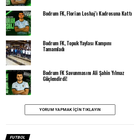
Sunu Akademi Madalyaları ve Kupaları Topladı…
Bodrum FK, Florian Loshaj’ı Kadrosuna Kattı
BIR ÖNCEKI
Büyükşehir Taekwondocuları İl Şampiyonu Oldu…
Bodrum FK, Topuk Yaylası Kampını
Tamamladı
Bodrum FK Savunmasını Ali Şahin Yılmaz
Güçlendirdi!
YORUM YAPMAK IÇIN TIKLAYIN
FUTBOL