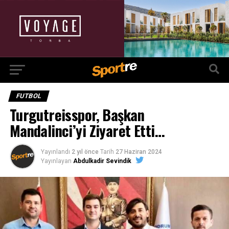
FUTBOL
Turgutreisspor, Başkan
Mandalinci’yi Ziyaret Etti…
Yayınlandı
2 yıl önce
Tarih
27 Haziran 2024
Yayınlayan
Abdulkadir Sevindik