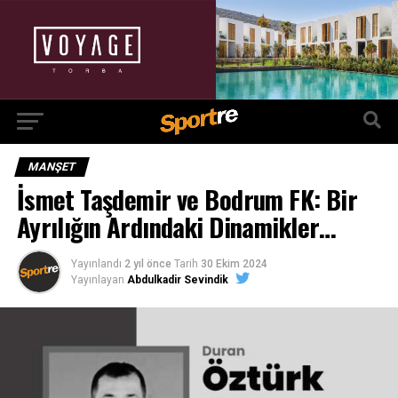
MANŞET
İsmet Taşdemir ve Bodrum FK: Bir
Ayrılığın Ardındaki Dinamikler…
Yayınlandı
2 yıl önce
Tarih
30 Ekim 2024
Yayınlayan
Abdulkadir Sevindik