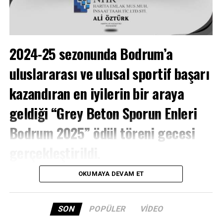
Arena Haber TV
bünyesinde gerçekleşen
Sportre
programıyla birlikte diğer yayınlara da ulaşmak için
Youtube sayfasına abone olup, programa yorumlarınızla
katılabilirsiniz.
2024-25 sezonunda Bodrum’a
uluslararası ve ulusal sportif başarı
kazandıran en iyilerin bir araya
geldiği “Grey Beton Sporun Enleri
Bodrum 2025” ödül töreni gecesi
gerçekleştirildi.
SPORTRE –
Bu yıl ikincisi düzenlenen ödül töreninde
OKUMAYA DEVAM ET
bir araya gelen 400 kişilik davetli topluluğu, bir sezon
boyunca elde edilen üstün başarıların taçlanmasına
şahitlik etti.
SON
POPÜLER
VIDEO