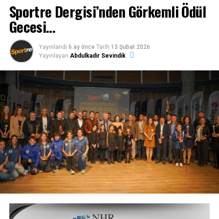
Sportre Dergisi’nden Görkemli Ödül
Gecesi…
Yayınlandı
6 ay önce
Tarih
13 Şubat 2026
Yayınlayan
Abdulkadir Sevindik
Bodrum FK’nın 3 yıldır tesisleşmeyle ilgili yürüttüğü
süreç, Taner Ankara’nın başkanlığıyla daha etkili bir
şekilde gündeme getirildiği bu günlerde oluşan
gelişmelerin değerlendirildiği programda, kulübün
oynaması gereken lig, taraftarın tribün reaksiyonuyla
birlikte; voleybol, hentbol ve basketbolda oynanan
maçlar yorumlandı.
Programın tamamını aşağıdaki linkten takip
edebilirsiniz!