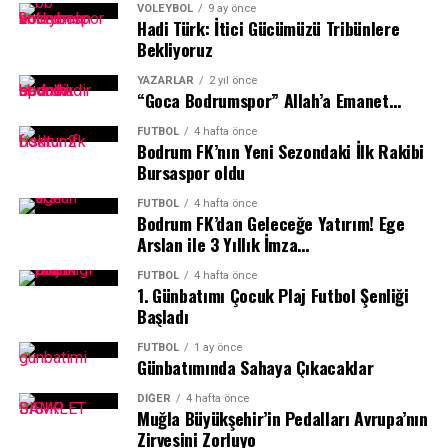
Galipoğlu, Bodrum Belediyesi meclis üyeleri, sponsorlar,
VOLEYBOL
9 ay önce
Hadi Türk: İtici Gücümüzü Tribünlere
siyaset ve iş dünyası temsilcileri ve spor dünyasının
Bekliyoruz
önde gelen isimleri katıldı.
YAZARLAR
2 yıl önce
“Goca Bodrumspor” Allah’a Emanet…
FUTBOL
4 hafta önce
Bodrum FK’nın Yeni Sezondaki İlk Rakibi
Bursaspor oldu
FUTBOL
4 hafta önce
Bodrum FK’dan Geleceğe Yatırım! Ege
Arslan ile 3 Yıllık İmza…
FUTBOL
4 hafta önce
1.⁠ ⁠Günbatımı Çocuk Plaj Futbol Şenliği
Başladı
FUTBOL
1 ay önce
Ezgi Başıtek’in koordinatörlüğünü ve sunuculuğunu
Günbatımında Sahaya Çıkacaklar
yaptığı gece, Sportre Dergisi Genel Yayın Yönetmeni
DIĞER
4 hafta önce
Abdulkadir Sevindik’in konuşmasıyla başladı.
Muğla Büyükşehir’in Pedalları Avrupa’nın
Zirvesini Zorluyo