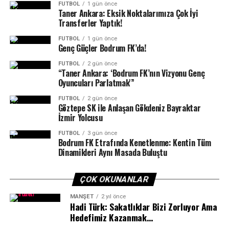
FUTBOL
1 gün önce
Taner Ankara: Eksik Noktalarımıza Çok İyi
Transferler Yaptık!
FUTBOL
1 gün önce
Genç Güçler Bodrum FK’da!
FUTBOL
2 gün önce
“Taner Ankara: ‘Bodrum FK’nın Vizyonu Genç
Oyuncuları Parlatmak'”
FUTBOL
2 gün önce
Göztepe SK ile Anlaşan Gökdeniz Bayraktar
İzmir Yolcusu
FUTBOL
3 gün önce
Bodrum FK Etrafında Kenetlenme: Kentin Tüm
Sportre Dergisi
’nin düzenlediği ödül töreni gecesine;
Dinamikleri Aynı Masada Buluştu
Bodrum Kaymakamı Ali Sırmalı, Bodrum Belediye
Başkanı Tamer Mandalinci, Gençlik Spor Bodrum İlçe
ÇOK OKUNANLAR
Müdürü Oktay Dumruk, Milli Eğitim Bodrum İlçe Müdürü
Aslan Korkmaz, Muğla Büyükşehir Belediyesi Gençlik ve
MANŞET
2 yıl önce
Hadi Türk: Sakatlıklar Bizi Zorluyor Ama
Spor Daire Başkanı Mustafa Özpoyraz, AK Parti Bodrum
Hedefimiz Kazanmak…
İlçe Başkanı Seha Ergene, MHP İlçe Başkanı Engin