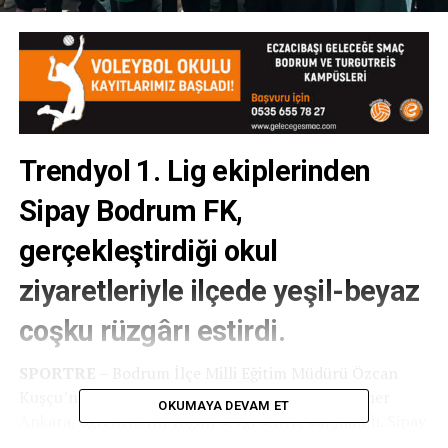
Trendyol 1. Lig ekiplerinden
Sipay Bodrum FK,
gerçekleştirdiği okul
ziyaretleriyle ilçede yeşil-beyaz
coşku rüzgârı estirdi.
SPORTRE
– Bodrum İlçe Milli Eğitim Müdürü Özcan
Kuşçu’nun da eşlik ettiği ziyaretlerde Başkan Taner
OKUMAYA DEVAM ET
Ankara, öğrencilerin yoğun sevgi seliyle karşılandı. Sipay
Bodrum FK, saha dışındaki etkinlikleriyle çocukların ve