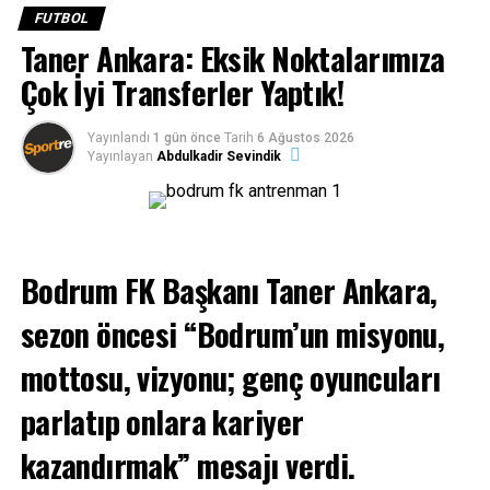
takımlarına seslenmesi duygusal anlara sahne oldu.
FUTBOL
Play-Off yolunda kritik bir süreçten geçen Sipay Bodrum
Taner Ankara: Eksik Noktalarımıza
FK’ya moral aşılayan öğrenciler, şampiyonluk yolunda
takımlarının en büyük destekçisi olduklarını bir kez daha
Çok İyi Transferler Yaptık!
kanıtladı.
Yayınlandı
1 gün önce
Tarih
6 Ağustos 2026
Yayınlayan
Abdulkadir Sevindik
Bodrum FK Başkanı Taner Ankara,
İLGILI KONULAR:
SIPAY BODRUM FK
TANER ANKARA
sezon öncesi “Bodrum’un misyonu,
TRENDYOL 1.LIG
mottosu, vizyonu; genç oyuncuları
BIR SONRAKI
Sıradaki Gelsin! Sipay Bodrum FK 2 – 0 Pendikspor
parlatıp onlara kariyer
BIR ÖNCEKI
Süper Lige 5 Kala Bodrum FK!
kazandırmak” mesajı verdi.