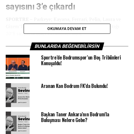
sayısını 3’e çıkardı
SPORTRE –
Parkeye; Kayana, Ferrari, Pelin, Laura ve
Gizem’le çıkan Bodrum Basketbol, Laura’nın ulaştığı
OKUMAYA DEVAM ET
20’li sayılarla maçı kazanmayı bildi.
İlk iki çeyreği geride tamamlayan Bodrum Basketbol, 3
BUNLARIDA BEĞENEBILIRSIN
ve 4. çeyreklerde ürettiği sayılarla sayı farkını eritrerek
Sportre’de Bodrumspor’un Boş Tribünleri
karşılaşmayı 5 sayı farkla kazandı.
Konuşuldu!
Aranan Kan Bodrum FK’da Bulundu!
Başkan Taner Ankara’nın Bodrum’la
Buluşması Nelere Gebe?