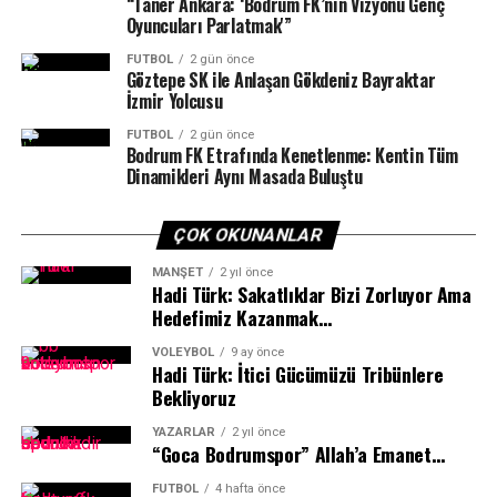
“Taner Ankara: ‘Bodrum FK’nın Vizyonu Genç
yerini alacağı inancındayım.
periyotta yaşadığı sakatlık nedeniyle son üç çeyrekte
Oyuncuları Parlatmak'”
forma giyemedi.
FUTBOL
2 gün önce
Göztepe SK ile Anlaşan Gökdeniz Bayraktar
Bodrum ekibi ESA, dördüncü maçında 1 Kasım Cuma
İzmir Yolcusu
günü saat 17.00’de Bitez GSB Spor Salonu’nda Marmaris
FUTBOL
2 gün önce
Belediyespor’u konuk edecek.
Bodrum FK Etrafında Kenetlenme: Kentin Tüm
Dinamikleri Aynı Masada Buluştu
Haber/Foto: Şener Bilgin
ÇOK OKUNANLAR
MANŞET
2 yıl önce
Hadi Türk: Sakatlıklar Bizi Zorluyor Ama
Hedefimiz Kazanmak…
Yayın hayatına 19 Mayıs 2023 yılında başlayan Sportre
VOLEYBOL
9 ay önce
Hadi Türk: İtici Gücümüzü Tribünlere
Dergisi’nin organizasyonu olan gecemizin ilkini Mart
Bekliyoruz
2025’de yapmıştık. Önümüzdeki yıl üçüncü
organizasyonumuzda buluşmak üzere gecemize hoş
YAZARLAR
2 yıl önce
“Goca Bodrumspor” Allah’a Emanet…
geldiniz.”
FUTBOL
4 hafta önce