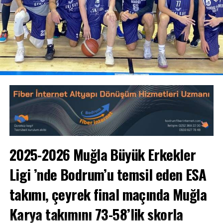
Galipoğlu, Bodrum Belediyesi meclis üyeleri, sponsorlar,
Asi Tayfa Galatasaraylıları Uyardı…
siyaset ve iş dünyası temsilcileri ve spor dünyasının
önde gelen isimleri katıldı.
BIR ÖNCEKI
Bodrum FK ve Galatasaray: Tarihi Bir Maç Öncesinde
Büyük Heyecan…
2025-2026 Muğla Büyük Erkekler
Ligi
’nde Bodrum’u temsil eden ESA
Ezgi Başıtek’in koordinatörlüğünü ve sunuculuğunu
yaptığı gece, Sportre Dergisi Genel Yayın Yönetmeni
takımı, çeyrek final maçında Muğla
Abdulkadir Sevindik’in konuşmasıyla başladı.
Karya takımını 73-58’lik skorla