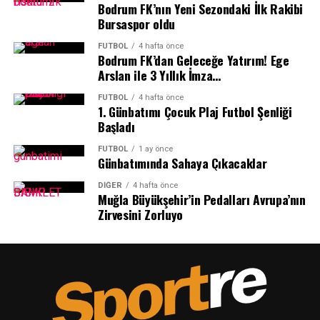
Bodrum FK’nın Yeni Sezondaki İlk Rakibi
Gençlik Spor İlçe Müdürlüğü, Bodrum Belediyesi,
Bursaspor oldu
Sportre yorumcuları ve yazarları tarafından oluşan bir
jürinin belirlediği ve 19 kategoride 58 başarılı spor
FUTBOL
4 hafta önce
Bodrum FK’dan Geleceğe Yatırım! Ege
insanının ödül aldığı “Grey Beton Sporun Enleri Bodrum
Arslan ile 3 Yıllık İmza…
2025” ödülleri şu isimlerden oluştu:
FUTBOL
4 hafta önce
1.⁠ ⁠Günbatımı Çocuk Plaj Futbol Şenliği
Başladı
FUTBOL
1 ay önce
Günbatımında Sahaya Çıkacaklar
DIĞER
4 hafta önce
Muğla Büyükşehir’in Pedalları Avrupa’nın
Zirvesini Zorluyo
En Başarılı Takımlar :
Yalıkavak Yelken SK U 14
Takımı, Bodrum FK, Çağdaş Bodrum SK, Yalıkavak SK