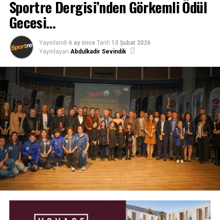
Sportre Dergisi’nden Görkemli Ödül
Gecesi…
Yayınlandı
6 ay önce
Tarih
13 Şubat 2026
Yayınlayan
Abdulkadir Sevindik
2 Çeyrek başında Bodrum Basketbol savunmada
aksayınca Piestanske farkı 9’a çıkararak 3. Dakikayı 20-
29 önde geçti. İçerden Laura ile sayı üretmeye çalışan
Bodrum Basketbol Laura’nın basket faulüyle farkı 7’ye
indirdi. Ancak çeyrek sonunu iyi oynayamayınca ilk yarıyı
35-44 getide kapattı.
2 Yarının ilk çeyreğinde Laura, Kayana ve Pelin’in
ürettiği sayılarla başlayan Bodrum Basketbolsavunmayı
sertleştirdi. Çeyreğin 3. dakikasında 41-46’lık skorla sayı
farkını 5’e indirdi. Bu dakikadan sonra devreye Laura