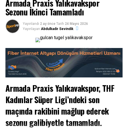
Armada Praxis Yalıkavakspor
BODRUM HENTBOL
BODRUM SPOR HABERLERI
BODRUM SPOR TV
BODRUMSPOR
KADIN HENTBOL
THF
Sezonu İkinci Tamamladı
BIR SONRAKI
Bodrumspor Voleybolda adını Play-Off Final Grubuna
Yayınlandı
2 ay önce
Tarih
24 Mayıs 2026
Yazdırdı..
Yayınlayan
Abdulkadir Sevindik
BIR ÖNCEKI
Bodrum FK Deplasmandan 1 Puanla döndü..
Armada Praxis Yalıkavakspor, THF
Kadınlar Süper Ligi’ndeki son
maçında rakibini mağlup ederek
sezonu galibiyetle tamamladı.