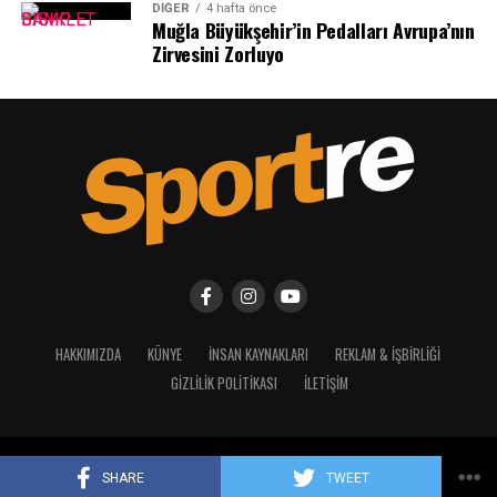
DIĞER
4 hafta önce
Muğla Büyükşehir’in Pedalları Avrupa’nın
Zirvesini Zorluyo
HAKKIMIZDA
KÜNYE
İNSAN KAYNAKLARI
REKLAM & İŞBIRLIĞI
GIZLILIK POLITIKASI
İLETIŞIM
Copyright © 2023 - 2025 Sportre. Tüm Hakları Saklıdır.
SHARE
TWEET