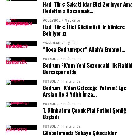
Hadi Türk: Sakatlıklar Bizi Zorluyor Ama
Hedefimiz Kazanmak…
VOLEYBOL
9 ay önce
Hadi Türk: İtici Gücümüzü Tribünlere
Bekliyoruz
YAZARLAR
2 yıl önce
“Goca Bodrumspor” Allah’a Emanet…
FUTBOL
4 hafta önce
Bodrum FK’nın Yeni Sezondaki İlk Rakibi
Bursaspor oldu
FUTBOL
4 hafta önce
Bodrum FK’dan Geleceğe Yatırım! Ege
Arslan ile 3 Yıllık İmza…
FUTBOL
4 hafta önce
1.⁠ ⁠Günbatımı Çocuk Plaj Futbol Şenliği
Başladı
FUTBOL
4 hafta önce
Günbatımında Sahaya Çıkacaklar