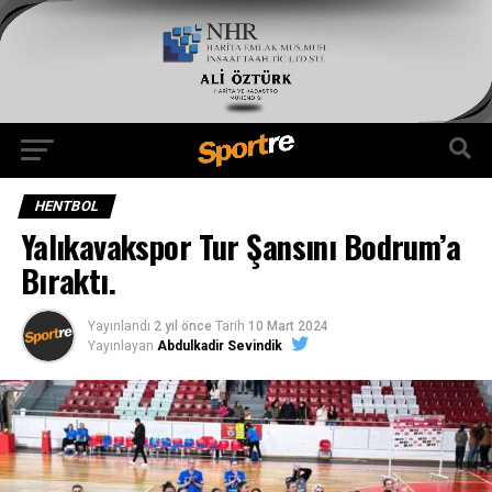
HENTBOL
Yalıkavakspor Tur Şansını Bodrum’a
Bıraktı.
Yayınlandı
2 yıl önce
Tarih
10 Mart 2024
Yayınlayan
Abdulkadir Sevindik