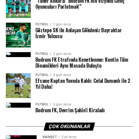
“Taner Ankara: ‘Bodrum FK’nın Vizyonu Genç
50. Yıl Federasyon Kupası’nda yoluna devam eden
Oyuncuları Parlatmak'”
Yalıkavakspor şimdi gözünü yarı finale çevirdi. Denizin
Kızları, 7 Mayıs 2026 Perşembe günü saat 12.30’da THF
Serdar Seymen Hentbol Salonu’nda oynanacak yarı final
FUTBOL
1 gün önce
Göztepe SK ile Anlaşan Gökdeniz Bayraktar
karşılaşmasında Üskidar Belediyespor ile eşleşti.
İzmir Yolcusu
Yalıkavakspor yarın oynanacak yarı final maçını geçmeyi
başarırsa finalde Bursa Büyükşehir Belediyespor –
FUTBOL
2 gün önce
Bodrum FK Etrafında Kenetlenme: Kentin Tüm
Eskişehir Odunpazarı SK maçının galibiyle karşılaşacak.
Dinamikleri Aynı Masada Buluştu
FUTBOL
4 gün önce
Efsane Kaptan Yuvada Kaldı: Celal Dumanlı ile 2
Yıl Daha!
FUTBOL
5 gün önce
Bodrum FK, Devrim Şahin’i Kiraladı
ÇOK OKUNANLAR
MANŞET
2 yıl önce