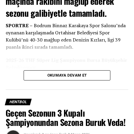
maçında rakibini mağlup ederek
sezonu galibiyetle tamamladı.
SPORTRE –
Bodrum Binnaz Karakaya Spor Salonu’nda
oynanan karşılaşmada Ortahisar Belediyesi Spor
Kulübü’nü 40-30 mağlup eden Denizin Kızları, ligi 39
puanla ikinci sırada tamamladı.
2025-26 THF Süper Lig Şampiyonu Bursa Büyükşehir
Belediyespor
OKUMAYA DEVAM ET
Oynanan son hafta karşılamaları sonunda; Üsküdar
Belediyespor’u 41-37’lik skorla yenen Bursa Büyükşehir
Belediyespor, topladığı 42 puanla 2025-26 Sezonu
Süper Lig şampiyonu oldu.
HENTBOL
Geçen Sezonun 3 Kupalı
Şampiyonundan Sezona Buruk Veda!