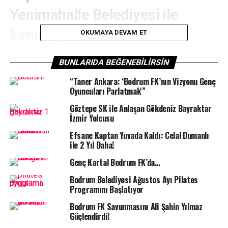
Yenimahalle Belediyesi ile
karşılaşacak.
OKUMAYA DEVAM ET
BODRUM SPOR TV –
Geçtiğimiz aylarda HDI Türkiye
BUNLARIDA BEĞENEBILIRSIN
Kupası’nı Bodrum’a getirerek gururlandıran, geçtiğimiz
“Taner Ankara: ‘Bodrum FK’nın Vizyonu Genç
günlerde de Türkiye Hentbol Federasyonu Kadınlar
Oyuncuları Parlatmak'”
Süper Kupa mücadelesi için 2022-2023 sezonu
şampiyonu Kastamonu Belediyesispor’u yenerek süper
Göztepe SK ile Anlaşan Gökdeniz Bayraktar
İzmir Yolcusu
kupayı da evine getiren Armada Praxis Yalıkavakspor,
Ankara temsilcisi Yenimahallespor ile kendi evinde karşı
Efsane Kaptan Yuvada Kaldı: Celal Dumanlı
karşıya gelecek.
ile 2 Yıl Daha!
Genç Kartal Bodrum FK’da…
Binnaz Karakaya Spor Salonu’nda gerçekleşecek olan
mücadelede Denizin Kızları, seyircisinin desteğini sahada
Bodrum Belediyesi Ağustos Ayı Pilates
Programını Başlatıyor
yine hissetmek istiyor. Geçtiğimiz haftayı BAY geçen ve
maç eksiği ile 2 puanla ligin 6. Sırasında yer alan Armada
Bodrum FK Savunmasını Ali Şahin Yılmaz
Praxis Yalıkavakspor’un bu yılki hedefi şampiyonluk.
Güçlendirdi!