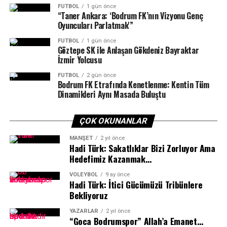
karşılaşmasında Üskidar Belediyespor ile eşleşti.
FUTBOL
1 gün önce
“Taner Ankara: ‘Bodrum FK’nın Vizyonu Genç
Oyuncuları Parlatmak'”
Yalıkavakspor yarın oynanacak yarı final maçını geçmeyi
başarırsa finalde Bursa Büyükşehir Belediyespor –
FUTBOL
1 gün önce
Göztepe SK ile Anlaşan Gökdeniz Bayraktar
Eskişehir Odunpazarı SK maçının galibiyle karşılaşacak.
İzmir Yolcusu
FUTBOL
2 gün önce
Bodrum FK Etrafında Kenetlenme: Kentin Tüm
Dinamikleri Aynı Masada Buluştu
ÇOK OKUNANLAR
MANŞET
2 yıl önce
Hadi Türk: Sakatlıklar Bizi Zorluyor Ama
Hedefimiz Kazanmak…
VOLEYBOL
9 ay önce
Hadi Türk: İtici Gücümüzü Tribünlere
Bekliyoruz
YAZARLAR
2 yıl önce
“Goca Bodrumspor” Allah’a Emanet…