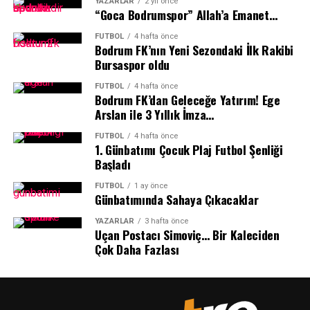
188 kilometrelik zorlu etaplarda finişe ulaşmak için ter
YAZARLAR
2 yıl önce
Bodrum Belediyesi, çocukların sporla iç içe büyümesini
“Goca Bodrumspor” Allah’a Emanet…
dökecek.
destekleyen sosyal belediyecilik anlayışıyla her çocuğun
nitelikli ve güvenli eğitim olanaklarına erişebilmesi için
FUTBOL
4 hafta önce
Muğla ve Türkiye’nin Tanıtımına Katkı
Bodrum FK’nın Yeni Sezondaki İlk Rakibi
çalışmalarını kararlılıkla sürdürüyor.
Bursaspor oldu
Sağlayacak
FUTBOL
4 hafta önce
Bodrum FK’dan Geleceğe Yatırım! Ege
Uluslararası birçok önemli takımın yer alacağı
Arslan ile 3 Yıllık İmza…
organizasyonda Muğla Büyükşehir Belediyesi Kıta
Bisiklet Takımı yalnızca sportif başarı için değil,
FUTBOL
4 hafta önce
1.⁠ ⁠Günbatımı Çocuk Plaj Futbol Şenliği
Muğla’nın ve Türkiye’nin tanıtımı için de önemli bir
Başladı
görev üstlenecek. Avrupa’nın dikkatle takip ettiği yarışta
Türk bayrağını taşıyacak sporcular, uluslararası alanda
FUTBOL
1 ay önce
Günbatımında Sahaya Çıkacaklar
önemli bir temsil sorumluluğu da üstlenecek.
YAZARLAR
3 hafta önce
İlker Cömert: Avrupa’nın En Önemli
Uçan Postacı Simoviç… Bir Kaleciden
Çok Daha Fazlası
Bisiklet Takımları Katılıyor”
Muğla Büyükşehir Belediyesi Kıta Bisiklet Takımı
Koordinatörü İlker Cömert, Avrupa’nın en prestijli