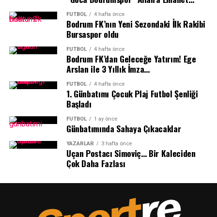
Sağlayacak
FUTBOL
4 hafta önce
Bodrum FK’nın Yeni Sezondaki İlk Rakibi
Uluslararası birçok önemli takımın yer alacağı
Bursaspor oldu
organizasyonda Muğla Büyükşehir Belediyesi Kıta
FUTBOL
4 hafta önce
Bisiklet Takımı yalnızca sportif başarı için değil,
Bodrum FK’dan Geleceğe Yatırım! Ege
Muğla’nın ve Türkiye’nin tanıtımı için de önemli bir
Arslan ile 3 Yıllık İmza…
görev üstlenecek. Avrupa’nın dikkatle takip ettiği yarışta
FUTBOL
4 hafta önce
Türk bayrağını taşıyacak sporcular, uluslararası alanda
1.⁠ ⁠Günbatımı Çocuk Plaj Futbol Şenliği
önemli bir temsil sorumluluğu da üstlenecek.
Başladı
İlker Cömert: Avrupa’nın En Önemli
FUTBOL
1 ay önce
Günbatımında Sahaya Çıkacaklar
Bisiklet Takımları Katılıyor”
YAZARLAR
3 hafta önce
Uçan Postacı Simoviç… Bir Kaleciden
Muğla Büyükşehir Belediyesi Kıta Bisiklet Takımı
Çok Daha Fazlası
Koordinatörü İlker Cömert, Avrupa’nın en prestijli
yarışlarından birinde mücadele edecek olmanın büyük
gururunu yaşadıklarını belirtti. Cömert “ Avrupa’nın en
önemli bisiklet takımlarının yer aldığı böyle büyük bir