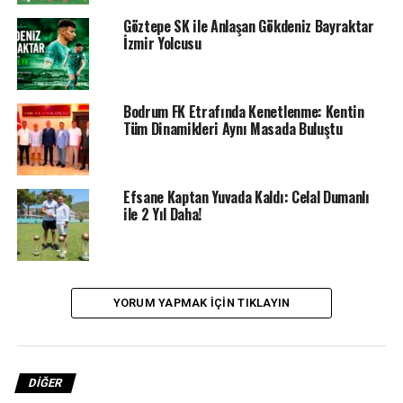
merkezi, zemin katta 500 metrekare, bodrum katta ise
Göztepe SK ile Anlaşan Gökdeniz Bayraktar
500 metrekarelik kullanım alanıyla hizmet veriyor.
İzmir Yolcusu
Vatandaşlara yönelik fitness eğitimleri ile kadınlara özel
olarak sunulan ücretsiz pilates dersleri, düzenli şekilde
gerçekleştiriliyor.
Bodrum FK Etrafında Kenetlenme: Kentin
Tüm Dinamikleri Aynı Masada Buluştu
Efsane Kaptan Yuvada Kaldı: Celal Dumanlı
ile 2 Yıl Daha!
YORUM YAPMAK IÇIN TIKLAYIN
Uygun Üyelik Seçenekleri Dikkat Çekiyor
DIĞER