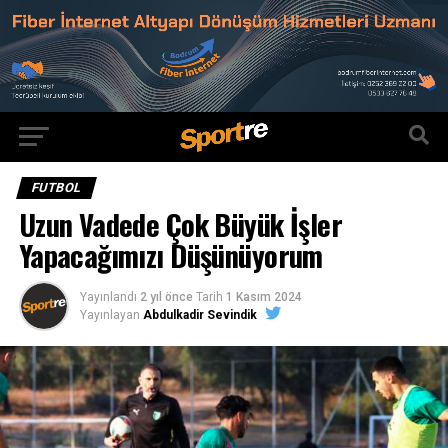
FUTBOL
Uzun Vadede Çok Büyük İşler
Yapacağımızı Düşünüyorum
Yayınlandı
2 yıl önce
Tarih
1 Kasım 2024
Yayınlayan
Abdulkadir Sevindik