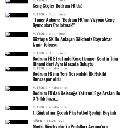
FUTBOL
1 gün önce
Eksik Noktalarımızda Çok İyi Transfer
Başkan
Taner Ankara
, “Bugün aldığımız tüm
Genç Güçler Bodrum FK’da!
oyuncularla ilgili bizim 3-4 aydır çalışmalarımız vardı.
Yaptık
FUTBOL
2 gün önce
Listemizdeki olan oyuncuları aldık ve bu arkadaşlar bir
“Taner Ankara: ‘Bodrum FK’nın Vizyonu Genç
haftadır zaten kampta. Duyurmak için de acele etmedik.
Oyuncuları Parlatmak'”
Ama orada önemli olan, hep onu söyleyeceğim: Bodrum
FUTBOL
2 gün önce
Spor Kulübü hem bir futbol kulübüdür hem de sosyal
Göztepe SK ile Anlaşan Gökdeniz Bayraktar
İzmir Yolcusu
sorumluluk projesidir. Önce ilçemizle kaynaşacak, sosyal
sorumluluk tarafıyla beraber güçlü bir aidiyet, taraftar,
FUTBOL
3 gün önce
Bodrum FK Etrafında Kenetlenme: Kentin Tüm
seyirci yapısı oluşacak. Onun için bizi izlemeye devam
Dinamikleri Aynı Masada Buluştu
edin. Önümüzdeki dönemde çok fazla sürprizimiz olacak.
FUTBOL
4 hafta önce
Ama burada önemli olan transfer yaptığın, yapmadığın
Bodrum FK’nın Yeni Sezondaki İlk Rakibi
Bursaspor oldu
değil; ilçemizle kenetlenmek, burada oynayan futbolcu
arkadaşlarımıza güzel bir kariyer planlamasını
FUTBOL
4 hafta önce
yapabilmek. Onun için başarı ve başarısızlığı ayrı görmek
Bodrum FK’dan Geleceğe Yatırım! Ege Arslan ile
3 Yıllık İmza…
lazım. Başarı şampiyon olmak mı, başarı bu takımdan 5-
6 tane genç arkadaşımızı üst liglere ve millî takıma
FUTBOL
4 hafta önce
1.⁠ ⁠Günbatımı Çocuk Plaj Futbol Şenliği Başladı
hediye etmemiz mi? Çünkü 18 takım var, herkes
Genç oyuncu vurgusu yapan Bodrum FK Başkanı Taner
şampiyonluk için oynuyor. Biz geçen sene de yarı finale
DIĞER
4 hafta önce
Ankara, “Çok iyi bir kamp dönemi geçirdik, verimli bir
Muğla Büyükşehir’in Pedalları Avrupa’nın
kadar çıktık. Daha evvel de söyledim size, 5 senede 3 tane