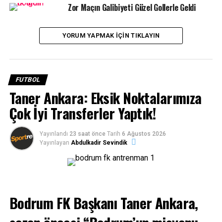
kez yer aldığı Süper Lig’de oynadığı 10 maçta 3 galibiyet,
Zor Maçın Galibiyeti Güzel Gollerle Geldi
6 mağlubiyet ve 1 beraberlik ile 10 puan ile 13’üncü
sırada bulunuyor.
YORUM YAPMAK IÇIN TIKLAYIN
FUTBOL
Taner Ankara: Eksik Noktalarımıza
Çok İyi Transferler Yaptık!
Yayınlandı
23 saat önce
Tarih
6 Ağustos 2026
Yayınlayan
Abdulkadir Sevindik
Yıkmadan dökmeden olanın üstüne ek yapmaya
Bodrum FK Başkanı Taner Ankara,
çalışacağız…