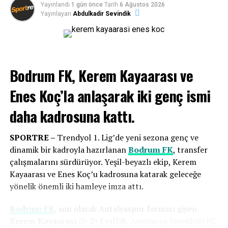
Yayınlandı
1 gün önce
Tarih
6 Ağustos 2026
hocayım, antrenörüm. Oyuncularımın arkadaşları ve
galibiyetle başlayarak lige iyi bir giriş yapmayı amaçlıyor.
Yayınlayan
Abdulkadir Sevindik
futboldan gelmiş bir ağabeyleriyim. Hep beraber belki
kısa vadede değil ama uzun vadede çok büyük işler
yapacağımızı düşünüyorum. Fırsat buldukça oyuncularla
konuşmaya çalışıyorum.
Geldiğimden beri 2 toplantı
Bodrum FK, Kerem Kayaarası ve
Enes Koç’la anlaşarak
iki genç ismi
daha kadrosuna kattı.
SPORTRE –
Trendyol 1. Lig’de yeni sezona genç ve
dinamik bir kadroyla hazırlanan
Bodrum FK
, transfer
Eksik noktalarımıza çok iyi transferler
çalışmalarını sürdürüyor. Yeşil-beyazlı ekip, Kerem
yaptık
Kayaarası ve Enes Koç’u kadrosuna katarak geleceğe
yönelik önemli iki hamleye imza attı.
Genç oyuncu vurgusu yapan
Bodrum FK
Başkanı
Taner
Ankara
, “Çok iyi bir kamp dönemi geçirdik, verimli bir
yaptım. İlki tamamen tanışma odaklıydı ama ikinci
Bodrum FK
, son olarak Antalyaspor forması giyen
dönemdi. Ayrı iki kamp dönemi oldu, 3 günlük bir
toplantıda taktiksel olarak ne yapmak istediğimi
Kerem Kayaarası
ile
2+1 yıllık
, Avusturya temsilcisi FC