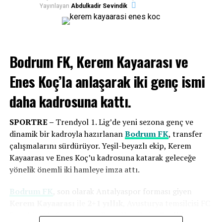
galibiyetle başlayarak lige iyi bir giriş yapmayı amaçlıyor.
Yayınlayan
Abdulkadir Sevindik
İLGILI KONULAR:
29 EKIM
BODRUM SPOR TV
BODRUMSPOR TV
CUMHURIYET BAYRAMI
SIPAY BODRUM FK
SÜPER LIG
Bodrum FK, Kerem Kayaarası ve
BIR SONRAKI
Kaş’da Düzenlenen Atletizm Yarışlarında Skandal…
Enes Koç’la anlaşarak
iki genç ismi
BIR ÖNCEKI
Sipay Bodrum FK, Fenerbahçe deplasmanından puansız
daha kadrosuna kattı.
dönüyor
SPORTRE –
Trendyol 1. Lig’de yeni sezona genç ve
dinamik bir kadroyla hazırlanan
Bodrum FK
, transfer
Eksik noktalarımıza çok iyi transferler
çalışmalarını sürdürüyor. Yeşil-beyazlı ekip, Kerem
yaptık
Kayaarası ve Enes Koç’u kadrosuna katarak geleceğe
yönelik önemli iki hamleye imza attı.
Genç oyuncu vurgusu yapan
Bodrum FK
Başkanı
Taner
Bodrum FK
, son olarak Antalyaspor forması giyen
Ankara
, “Çok iyi bir kamp dönemi geçirdik, verimli bir
Kerem Kayaarası
ile
2+1 yıllık
, Avusturya temsilcisi FC
dönemdi. Ayrı iki kamp dönemi oldu, 3 günlük bir
Dornbirn’de forma giyen
Enes Koç
ile ise
3 yıllık
dinlenme süremiz vardı. Yeni katılacak arkadaşların