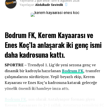
Yayınlandı
2 gün önce
Tarih
6 Ağustos 2026
İLGILI KONULAR:
BODRUM FK
BODRUM GAZETELERI
galibiyetle başlayarak lige iyi bir giriş yapmayı amaçlıyor.
Yayınlayan
Abdulkadir Sevindik
BODRUM HABER
BODRUM HABERLERI
BURHAN EŞER
SIVASSPOR
SPORTRE
BIR SONRAKI
Öztürk Ailesi Bodrum FK’yı Terk Etti…
Bodrum FK, Kerem Kayaarası ve
BIR ÖNCEKI
Sipay Bodrum FK, Konyaspor’a mağlup oldu
Enes Koç’la anlaşarak
iki genç ismi
daha kadrosuna kattı.
SPORTRE –
Trendyol 1. Lig’de yeni sezona genç ve
dinamik bir kadroyla hazırlanan
Bodrum FK
, transfer
Eksik noktalarımıza çok iyi transferler
çalışmalarını sürdürüyor. Yeşil-beyazlı ekip, Kerem
yaptık
Kayaarası ve Enes Koç’u kadrosuna katarak geleceğe
yönelik önemli iki hamleye imza attı.
Genç oyuncu vurgusu yapan
Bodrum FK
Başkanı
Taner
Ankara
, “Çok iyi bir kamp dönemi geçirdik, verimli bir
Bodrum FK
, son olarak Antalyaspor forması giyen
dönemdi. Ayrı iki kamp dönemi oldu, 3 günlük bir
Kerem Kayaarası
ile
2+1 yıllık
, Avusturya temsilcisi FC
dinlenme süremiz vardı. Yeni katılacak arkadaşların