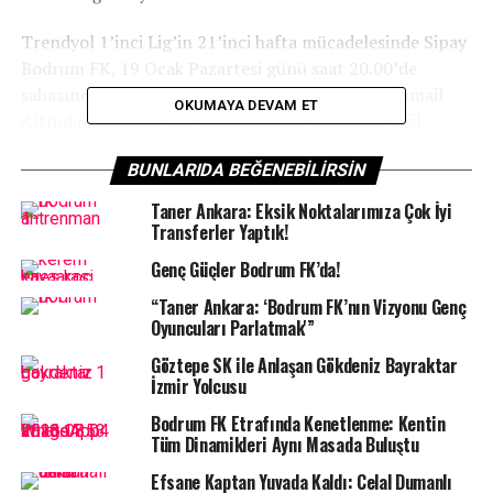
Trendyol 1’inci Lig’in 21’inci hafta mücadelesinde Sipay
Bodrum FK, 19 Ocak Pazartesi günü saat 20.00’de
sahasında Sivasspor’u konuk edecek. Yalıçiftlik İsmail
OKUMAYA DEVAM ET
Altındağ Tesisleri’nde hazırlıklarını sürdüren yeşil-
beyazlı ekip, ligde yeniden çıkış yakalamak ve taraftarı
BUNLARIDA BEĞENEBILIRSIN
önünde 3 puana uzanan taraf olmak istiyor.
Taner Ankara: Eksik Noktalarımıza Çok İyi
Transferler Yaptık!
Genç Güçler Bodrum FK’da!
“Taner Ankara: ‘Bodrum FK’nın Vizyonu Genç
Oyuncuları Parlatmak'”
Göztepe SK ile Anlaşan Gökdeniz Bayraktar
İzmir Yolcusu
Bodrum FK Etrafında Kenetlenme: Kentin
Tüm Dinamikleri Aynı Masada Buluştu
Efsane Kaptan Yuvada Kaldı: Celal Dumanlı