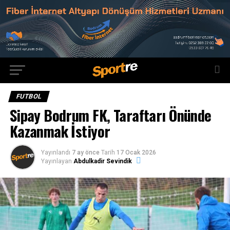
FUTBOL
Sipay Bodrum FK, Taraftarı Önünde
Kazanmak İstiyor
Yayınlandı
7 ay önce
Tarih
17 Ocak 2026
Yayınlayan
Abdulkadir Sevindik