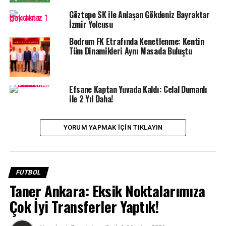
Göztepe SK ile Anlaşan Gökdeniz Bayraktar
İzmir Yolcusu
Konuk ekip Konyaspor ise yeniden öne geçti. Kalan
Bodrum FK Etrafında Kenetlenme: Kentin
Tüm Dinamikleri Aynı Masada Buluştu
dakikalarda başka gol olmayınca mücadele
Konyaspor’un 2-1’lik üstünlüğüyle sona erdi.
Efsane Kaptan Yuvada Kaldı: Celal Dumanlı
ile 2 Yıl Daha!
YORUM YAPMAK IÇIN TIKLAYIN
İLGILI KONULAR:
BODRUM FK
BODRUM HABER
BODRUM HABERLERI
KONYASPOR
SPORTRE
FUTBOL
BIR SONRAKI
Taner Ankara: Eksik Noktalarımıza
Sipay Bodrum FK, Taraftarı Önünde Kazanmak İstiyor
Çok İyi Transferler Yaptık!
BIR ÖNCEKI
Bodrum FK’nin Yeni Başkanı Taner Ankara Oldu