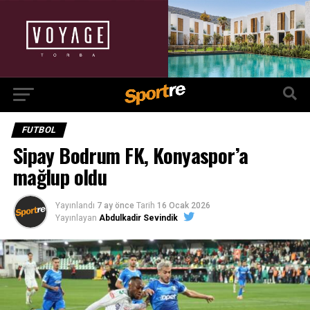
FUTBOL
Sipay Bodrum FK, Konyaspor’a
mağlup oldu
Yayınlandı
7 ay önce
Tarih
16 Ocak 2026
Yayınlayan
Abdulkadir Sevindik