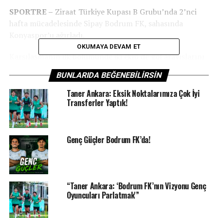
SPORTRE –
Ziraat Türkiye Kupası B Grubu’nda 2’nci
hafta mücadelesinde Sipay Bodrum FK, sahasında
Konyaspor’u ağırladı.
OKUMAYA DEVAM ET
Karşılaşmanın ilk bölümünde iki ekip de gol arayışlarını
sürdürürken, ilk yarının son dakikalarında Konyaspor
BUNLARIDA BEĞENEBILIRSIN
bulduğu golle devre arasına 1-0 üstün girdi. İkinci yarıda
oyunun temposu yükseldi. Sipay Bodrum FK, Ege’nin
Taner Ankara: Eksik Noktalarımıza Çok İyi
Transferler Yaptık!
attığı golle beraberliği yakaladı.
Genç Güçler Bodrum FK’da!
“Taner Ankara: ‘Bodrum FK’nın Vizyonu Genç
Oyuncuları Parlatmak'”