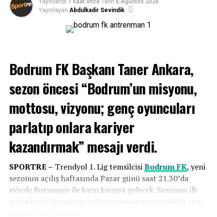
Yayınlandı
7 saat önce
Tarih
6 Ağustos 2026
Yayınlayan
Abdulkadir Sevindik
Bodrum FK Başkanı Taner Ankara,
sezon öncesi “Bodrum’un misyonu,
mottosu, vizyonu; genç oyuncuları
parlatıp onlara kariyer
kazandırmak” mesajı verdi.
SPORTRE –
Trendyol 1. Lig temsilcisi
Bodrum FK
, yeni
sezonun açılış haftasında Pazar günü saat 21.30’da
evinde Bursaspor ile karşı karşıya gelecek. Sezonun ilk
mücadelesi öncesinde kulüp cephesinde hazırlıklar tüm
hızıyla devam ediyor.