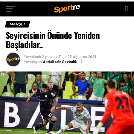
MANŞET
Seyircisinin Önünde Yeniden
Başladılar..
Yayınlandı
2 yıl önce
Tarih
25 Ağustos 2024
Yayınlayan
Abdulkadir Sevindik