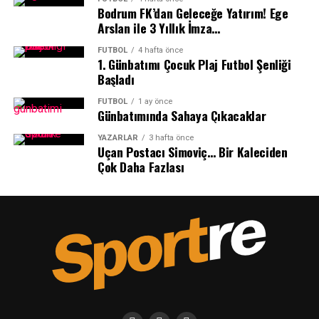
Bodrum FK’dan Geleceğe Yatırım! Ege
Arslan ile 3 Yıllık İmza…
Ezgi Başıtek’in koordinatörlüğünü ve sunuculuğunu
FUTBOL
4 hafta önce
1.⁠ ⁠Günbatımı Çocuk Plaj Futbol Şenliği
yaptığı gece, Sportre Dergisi Genel Yayın Yönetmeni
Başladı
Abdulkadir Sevindik’in konuşmasıyla başladı.
FUTBOL
1 ay önce
Günbatımında Sahaya Çıkacaklar
YAZARLAR
3 hafta önce
Uçan Postacı Simoviç… Bir Kaleciden
Çok Daha Fazlası
Sevindik, “Ortaya koydukları maddi-manevi emekle bu