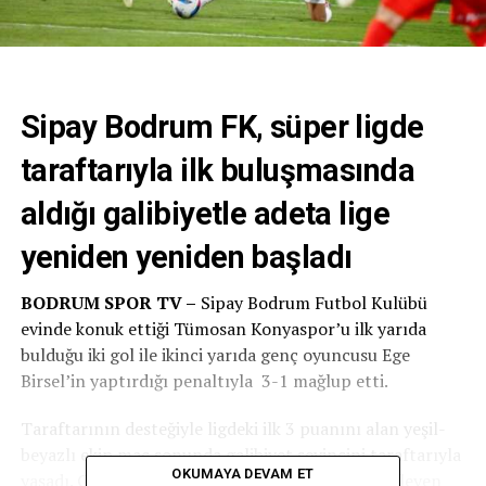
Sipay Bodrum FK, süper ligde
taraftarıyla ilk buluşmasında
aldığı galibiyetle adeta lige
yeniden yeniden başladı
BODRUM SPOR TV –
Sipay Bodrum Futbol Kulübü
evinde konuk ettiği Tümosan Konyaspor’u ilk yarıda
bulduğu iki gol ile ikinci yarıda genç oyuncusu Ege
Birsel’in yaptırdığı penaltıyla 3-1 mağlup etti.
Taraftarının desteğiyle ligdeki ilk 3 puanını alan yeşil-
beyazlı ekip maç sonunda galibiyet sevincini taraftarıyla
OKUMAYA DEVAM ET
yaşadı. Galibiyetten dolayı mutlu olduklarını söyleyen