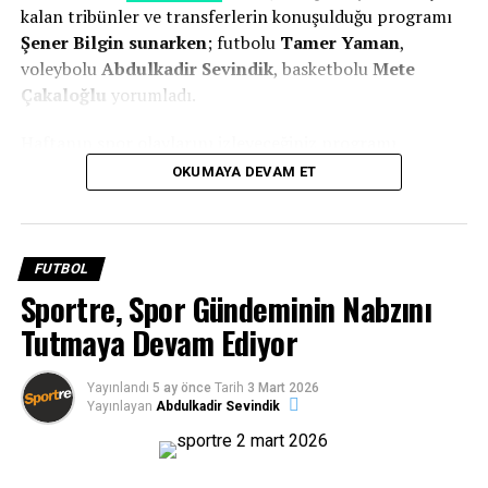
sonunda oyuncuları tebrik etti.
kalan tribünler ve transferlerin konuşulduğu programı
Şener Bilgin sunarken
; futbolu
Tamer Yaman
,
voleybolu
Abdulkadir Sevindik
, basketbolu
Mete
Çakaloğlu
yorumladı.
Haftanın spor olaylarını izleyeceğiniz programı
aşağıdaki linkten
takip edebilirsiniz!
OKUMAYA DEVAM ET
FUTBOL
Sportre, Spor Gündeminin Nabzını
Tutmaya Devam Ediyor
İlk galibiyetimiz hayırlı olsun…
Yayınlandı
5 ay önce
Tarih
3 Mart 2026
Zorlu maçtan galip ayrıldıkları için mutlu olduğunu
Yayınlayan
Abdulkadir Sevindik
ifade eden Sipay Bodrum FK Teknik Direktörü İsmet
Taşdemir, “Gecikmeli bir ilk üç puan oldu, güzel oldu.
Zor bir maçtı rakip bence sezona iyi girdi ilk hafta galip