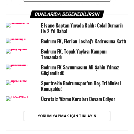
Sipay Bodrum FK Teknik Direktörü İsmet Taşdemir,
“İnşallah bir daha ceza olmadan, taraftarlarımızdan
BUNLARIDA BEĞENEBILIRSIN
mahrum olmadan onların desteğiyle bu güzellikleri
Efsane Kaptan Yuvada Kaldı: Celal Dumanlı
tekrar yaşayabiliriz”
dedi.
ile 2 Yıl Daha!
Bodrum FK, Florian Loshaj’ı Kadrosuna Kattı
Bodrum FK, Topuk Yaylası Kampını
Tamamladı
Bodrum FK Savunmasını Ali Şahin Yılmaz
Güçlendirdi!
Sportre’de Bodrumspor’un Boş Tribünleri
Konuşuldu!
Ücretsiz Yüzme Kursları Devam Ediyor
YORUM YAPMAK IÇIN TIKLAYIN
Süper Ligin yeni ekiplerinden Sipay Bodrum FK ligin
3’üncü haftasında evinde Konyaspor’u konuk etti. Yeşil-