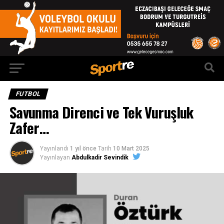
FUTBOL
Savunma Direnci ve Tek Vuruşluk
Zafer…
Yayınlandı
1 yıl önce
Tarih
10 Mart 2025
Yayınlayan
Abdulkadir Sevindik