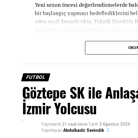
Yeni sezon öncesi değerlendirmelerde bul
bir başlangıç yapmayı hedeflediklerini be
eden yeşil-beyazlı ekip, Teknik Direktör
Bursaspor karşılaşmasının hazırlıklarını a
desteğiyle sezona galibiyetle başlayarak li
OKU
Eksik Noktalarımızda Çok İyi Tra
FUTBOL
Göztepe SK ile Anla
İzmir Yolcusu
Yayınlandı
21 saat önce
Tarih
5 Ağustos 2026
Yayınlayan
Abdulkadir Sevindik