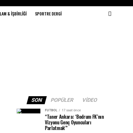
LAM & İŞBIRLIĞI
SPORTRE DERGI
SON
POPÜLER
VIDEO
FUTBOL
17 saat önce
“Taner Ankara: ‘Bodrum FK’nın
Vizyonu Genç Oyuncuları
Parlatmak'”