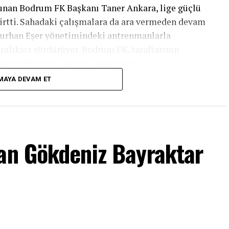
unan Bodrum FK Başkanı Taner Ankara, lige güçlü
lirtti. Sahadaki çalışmalara da ara vermeden devam
 Burhan Eşer yönetimindeki antrenmanlarla
ralıksız sürdürüyor. Bodrum FK, taraftarının
ge iyi bir giriş yapmayı amaçlıyor.
MAYA DEVAM ET
nsfer Yaptık
şan Gökdeniz Bayraktar