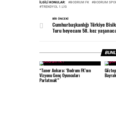
İLGILI KONULAR:
BODRUM FK
BODRUM SPO
TRENDYOL 1.LIG
BIR ÖNCEKI
Cumhurbaşkanlığı Türkiye Bisik
Turu heyecanı 58. kez yaşanaca
BUNL
“Taner Ankara: ‘Bodrum FK’nın
Göztep
Vizyonu Genç Oyuncuları
Bayrak
Parlatmak'”