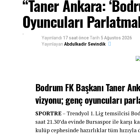
“Taner Ankara: ‘Bod
Oyuncuları Parlatma
Yayınlandı
17 saat önce
Tarih
5 Ağustos 2026
Yayınlayan
Abdulkadir Sevindik
Bodrum FK Başkanı Taner Ank
vizyonu; genç oyuncuları parl
SPORTRE
– Trendyol 1. Lig temsilcisi Bo
saat 21.30’da evinde Bursaspor ile karşı 
kulüp cephesinde hazırlıklar tüm hızıyla 