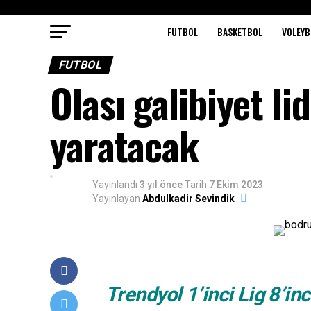
FUTBOL
BASKETBOL
VOLEYB
FUTBOL
Olası galibiyet li
yaratacak
Yayınlandı
3 yıl önce
Tarih
7 Ekim 2023
Yayınlayan
Abdulkadir Sevindik
Trendyol 1’inci Lig 8’i