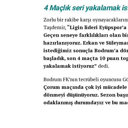
4 Maçlık seri yakalamak ist
Zorlu bir rakibe karşı oynayacaklar
Taşdemir,
“Ligin lideri Eyüpspor’a
Geçen seneye farklılıkları olan b
hazırlanıyoruz. Erkan ve Süleyma
istediğimiz sonuçla Bodrum’a dö
başladık, son 4 maçta 10 puan top
yakalamak istiyoruz”
dedi.
Bodrum FK’nın tecrübeli oyuncusu Gö
Çorum maçında çok iyi mücadele e
dönmeyi düşünüyoruz. Sezon başı
odaklanmış durumdayız ve bu maç