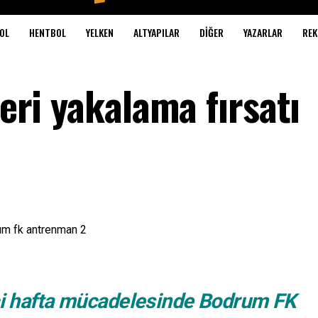
OL
HENTBOL
YELKEN
ALTYAPILAR
DIĞER
YAZARLAR
REK
deri yakalama fırsatı
nci hafta mücadelesinde Bodrum FK