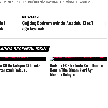
R TV
EYÜPSPOR
GÖKDENIZ BAYRAKTAR
ISMET TAŞDEMIR
BIR SONRAKI
let
Çağdaş Bodrum evinde Anadolu Efes’i
k..
ağırlayacak..
ARIDA BEĞENEBILIRSIN
e SK ile Anlaşan Gökdeniz
Bodrum FK Etrafında Kenetlenme:
tar İzmir Yolcusu
Kentin Tüm Dinamikleri Aynı
Masada Buluştu