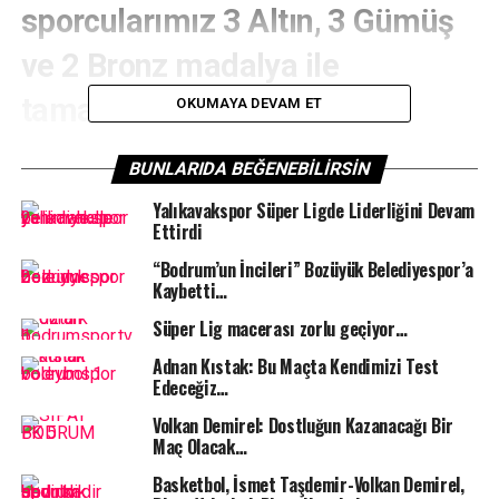
sporcularımız 3 Altın, 3 Gümüş
ve 2 Bronz madalya ile
tamamladılar
OKUMAYA DEVAM ET
BODRUM SPOR TV
–
24-26 Mayıs 2024 tarihleri
BUNLARIDA BEĞENEBILIRSIN
arasında Slovakya’nın Başkenti Bratislava’da
Yalıkavakspor Süper Ligde Liderliğini Devam
düzenlenen Durgunsu Kano 37. Uluslararası Bratislava
Ettirdi
yarışlarında Köyceğiz Su Sporları Sporcu Eğitim Merkezi
sporcusu Rahmi Kaan Karahan 2 altın 1 gümüş madalya
“Bodrum’un İncileri” Bozüyük Belediyespor’a
Kaybetti…
kazandı.
Süper Lig macerası zorlu geçiyor…
Muğla Gençlik ve Spor İl Müdürlüğü Köyceğiz Su
Adnan Kıstak: Bu Maçta Kendimizi Test
Sporları Sporcu Eğitim Merkezi sporcusu Rahmi Kaan
Edeceğiz…
Karahan, Yıldız Erkekler K1 1000 metre’de ve Yıldız
Erkekler K1 200 metre’de altın, Genç Erkekler K2 500
Volkan Demirel: Dostluğun Kazanacağı Bir
Maç Olacak…
metre’de ise gümüş madalyanın sahibi oldu.
Basketbol, İsmet Taşdemir-Volkan Demirel,