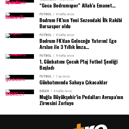
Bodrum Belediyesi, çocukların sporla iç içe büyümesini
en prestijli organizasyonlarından biri olarak gösterilen
“Goca Bodrumspor” Allah’a Emanet…
destekleyen sosyal belediyecilik anlayışıyla her çocuğun
49. Portekiz Turu’nda mücadele edecek. Lizbon’dan
nitelikli ve güvenli eğitim olanaklarına erişebilmesi için
FUTBOL
4 hafta önce
başlayacak ve üç gün sürecek yarışta sporcular, her gün
Bodrum FK’nın Yeni Sezondaki İlk Rakibi
çalışmalarını kararlılıkla sürdürüyor.
188 kilometrelik zorlu etaplarda finişe ulaşmak için ter
Bursaspor oldu
dökecek.
FUTBOL
4 hafta önce
Bodrum FK’dan Geleceğe Yatırım! Ege
Muğla ve Türkiye’nin Tanıtımına Katkı
Arslan ile 3 Yıllık İmza…
Sağlayacak
FUTBOL
4 hafta önce
1.⁠ ⁠Günbatımı Çocuk Plaj Futbol Şenliği
Başladı
Uluslararası birçok önemli takımın yer alacağı
organizasyonda Muğla Büyükşehir Belediyesi Kıta
FUTBOL
1 ay önce
Bisiklet Takımı yalnızca sportif başarı için değil,
Günbatımında Sahaya Çıkacaklar
Muğla’nın ve Türkiye’nin tanıtımı için de önemli bir
DIĞER
4 hafta önce
görev üstlenecek. Avrupa’nın dikkatle takip ettiği yarışta
Muğla Büyükşehir’in Pedalları Avrupa’nın
Türk bayrağını taşıyacak sporcular, uluslararası alanda
Zirvesini Zorluyo
önemli bir temsil sorumluluğu da üstlenecek.
İlker Cömert: Avrupa’nın En Önemli