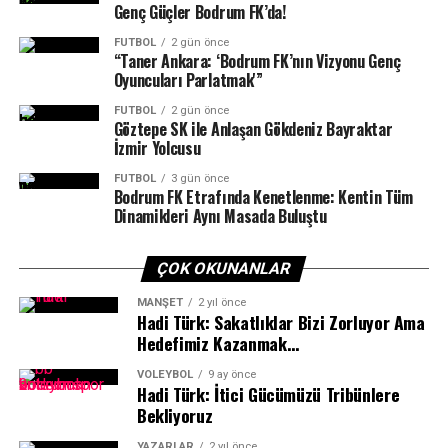
vatandaşlardan yoğun ilgi gördüğünü ifade etti. Havuzun
Genç Güçler Bodrum FK’da!
Türkiye’yi uluslararası arenada temsil edecek.
belediye personeli tarafından düzenli olarak
FUTBOL
2 gün önce
temizlendiğini, hijyen koşullarının titizlikle sağlandığını
“Taner Ankara: ‘Bodrum FK’nın Vizyonu Genç
Oyuncuları Parlatmak'”
aktaran Eroğlu, havuz suyunun her ay akredite bir firma
tarafından analiz edildiğini ve sonuçların bekleme
FUTBOL
2 gün önce
Göztepe SK ile Anlaşan Gökdeniz Bayraktar
salonundaki panoda vatandaşların bilgisine
İzmir Yolcusu
sunulduğunu kaydetti.
FUTBOL
3 gün önce
Bodrum FK Etrafında Kenetlenme: Kentin Tüm
Çocuklardan Kurslara Tam Not
Dinamikleri Aynı Masada Buluştu
Kursa katılan çocuklar, eğitimlerden büyük memnuniyet
duyduklarını, eğitmenleri ve arkadaşlarıyla keyifli vakit
ÇOK OKUNANLAR
geçirdiklerini belirtti. Çocuklar, kurs sayesinde yüzmeyi
MANŞET
2 yıl önce
daha iyi öğrendiklerini, öğrendiklerini kardeşleriyle de
Hadi Türk: Sakatlıklar Bizi Zorluyor Ama
Dünyanın En İyi Takımlarıyla Aynı
paylaştıklarını ve kendilerine bu imkanın
Hedefimiz Kazanmak…
sunulmasından dolayı mutlu olduklarını ifade ederek
Parkurda
VOLEYBOL
9 ay önce
eğitmenlerine ve Bodrum Belediye Başkanı Tamer
Hadi Türk: İtici Gücümüzü Tribünlere
Mandalinci’ye teşekkür etti.
Bekliyoruz
Yedi sporcu ve dört teknik ekipten oluşan Muğla
Büyükşehir Belediyesi Kıta Bisiklet Takımı, Avrupa’nın
YAZARLAR
2 yıl önce