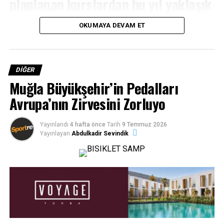
planlanan kurslardan bu yıl yaklaşık
bin çocuğun faydalanması
OKUMAYA DEVAM ET
hedefleniyor.
ARENA HABER
– Bodrum Belediyesi İşletme ve
DIĞER
İştirakler Müdürlüğü tarafından yürütülen ücretsiz yaz
Muğla Büyükşehir’in Pedalları
yüzme kurslarının temmuz ayında başlatılan ilk etabı
Avrupa’nın Zirvesini Zorluyo
yoğun ilgiyle sürerken, ağustos ayında gerçekleştirilecek
ikinci etap için başvuru süreci de tamamlandı.
Yayınlandı
4 hafta önce
Tarih
9 Temmuz 2026
Çocuklar Güvenli ve Nitelikli Eğitimle
Yayınlayan
Abdulkadir Sevindik
Buluşuyor