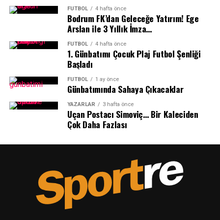
ruhu. Yani gelen seyircimize futbol adına güzel şeyler
dönemi bizim adımıza verimli bir dönemdi. Özellikle
FUTBOL
4 hafta önce
izlettirebilirsek bizim için en büyük kazanılmışlık bu
Bodrum FK’dan Geleceğe Yatırım! Ege
eksik noktalarımızda çok iyi transferler yaptık. Aldığımız
olacak” diye konuştu.
Arslan ile 3 Yıllık İmza…
oyuncuların hepsi yaş kategorilerinde millî takımlarda
oynamış, Ümit Millî Takım’da oynamış oyuncular.
FUTBOL
4 hafta önce
[/tps_header]
1.⁠ ⁠Günbatımı Çocuk Plaj Futbol Şenliği
Bodrum’un geleceği, zaten ekibimizde de en az 10-11
Başladı
tane daha genç oyuncumuz var. Bodrum’un misyonu,
FUTBOL
1 ay önce
mottosu, vizyonu; genç oyuncuları parlatıp onlara
Günbatımında Sahaya Çıkacaklar
kariyer kazandırmak. Önümüzdeki dönemde hep beraber
YAZARLAR
3 hafta önce
izleyeceğiz. İyi bir sezon geçiririz inşallah. Zaten takımda
Uçan Postacı Simoviç… Bir Kaleciden
da ağabey dediğimiz tecrübeli oyuncularımız da çok
Çok Daha Fazlası
fazla. İyi bir ekibiz, yine çok iddialı bir takım.
Önümüzdeki dönem inşallah futbolcu arkadaşlarımızın
emeğiyle güzel bir sezon olur inşallah diyelim. Bu
oyuncularla, her biriyle toplantılar yapıp, bu çocukların
hepsi esasında fedakarlık yaparak Bodrum’a geldiler.
Kariyer mi, para mı? Kariyer için geldiler. Biz de kulüp
olarak üzerimize düşen iyi bir ağabeylik, hocalarımızın