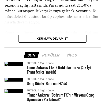
yeşil-beyazlı forma altında önemli katkılar
sezonun açılış haftasında Pazar günü saat 21.30’da
sağlayacağına inanıyor.
evinde Bursaspor ile karşı karşıya gelecek. Sezonun ilk
mücadelesi öncesinde kulüp cephesinde hazırlıklar tüm
Bodrum FK
yönetimi, Kerem Kayaarası ve Enes Koç’a
hızıyla devam ediyor.
“hoş geldin” diyerek yeni sezonda başarılar dilerken, iki
genç futbolcunun da kulübün uzun vadeli projelerinde
Yeni sezon öncesi değerlendirmelerde bulunan Bodrum
önemli rol üstlenmesi bekleniyor.
FK Başkanı Taner Ankara, lige güçlü bir başlangıç
OKUMAYA DEVAM ET
yapmayı hedeflediklerini belirtti. Sahadaki çalışmalara da
ara vermeden devam eden yeşil-beyazlı ekip, Teknik
Direktör Burhan Eşer yönetimindeki antrenmanlarla
SON
POPÜLER
VIDEO
Bursaspor karşılaşmasının hazırlıklarını aralıksız
Bizi izlemeye devam edin.. Çok fazla
FUTBOL
2 gün önce
sürdürüyor. Bodrum FK, taraftarının desteğiyle sezona
Taner Ankara: Eksik Noktalarımıza Çok İyi
sürprizimiz olacak!
galibiyetle başlayarak lige iyi bir giriş yapmayı amaçlıyor.
Transferler Yaptık!
FUTBOL
2 gün önce
Eksik Noktalarımızda Çok İyi Transfer
Başkan
Taner Ankara
, “Bugün aldığımız tüm
Genç Güçler Bodrum FK’da!
oyuncularla ilgili bizim 3-4 aydır çalışmalarımız vardı.
Yaptık
FUTBOL
3 gün önce
Listemizdeki olan oyuncuları aldık ve bu arkadaşlar bir
“Taner Ankara: ‘Bodrum FK’nın Vizyonu Genç
haftadır zaten kampta. Duyurmak için de acele etmedik.
Oyuncuları Parlatmak'”
Ama orada önemli olan, hep onu söyleyeceğim: Bodrum