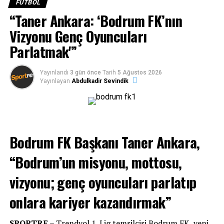
attılar
FUTBOL
oyuncuların hepsi yaş kategorilerinde millî takımlarda
“Taner Ankara: ‘Bodrum FK’nın
oynamış, Ümit Millî Takım’da oynamış oyuncular.
Futbol altyapısını Fenerbahçe’de alan Kerem Kayaarası,
Bodrum’un geleceği, zaten ekibimizde de en az 10-11
Vizyonu Genç Oyuncuları
Fenerbahçe U19 Takımı’ndaki başarılı performansının
tane daha genç oyuncumuz var. Bodrum’un misyonu,
ardından A Takım kadrosunda da yer aldı. Daha sonra
Parlatmak'”
mottosu, vizyonu; genç oyuncuları parlatıp onlara
Antalyaspor’a transfer olan genç futbolcu, Türkiye U19
kariyer kazandırmak. Önümüzdeki dönemde hep beraber
Milli Takımı formasını da giyerek dikkat çeken isimler
Yayınlandı
3 gün önce
Tarih
5 Ağustos 2026
izleyeceğiz. İyi bir sezon geçiririz inşallah. Zaten takımda
arasında yer aldı.
Yayınlayan
Abdulkadir Sevindik
da ağabey dediğimiz tecrübeli oyuncularımız da çok
fazla. İyi bir ekibiz, yine çok iddialı bir takım.
Avusturya’da yetişen Enes Koç ise Austria Lustenau ve
Önümüzdeki dönem inşallah futbolcu arkadaşlarımızın
FC Dornbirn formalarıyla gösterdiği performansla öne
emeğiyle güzel bir sezon olur inşallah diyelim. Bu
çıktı. Genç oyuncu, Türkiye U19 Milli Takımı’nda görev
oyuncularla, her biriyle toplantılar yapıp, bu çocukların
Bodrum FK Başkanı Taner Ankara,
alarak ay-yıldızlı formayı da terletti.
hepsi esasında fedakarlık yaparak Bodrum’a geldiler.
“Bodrum’un misyonu, mottosu,
Kariyer mi, para mı? Kariyer için geldiler. Biz de kulüp
Geleceğe yatırım
olarak üzerimize düşen iyi bir ağabeylik, hocalarımızın
vizyonu; genç oyuncuları parlatıp
desteğiyle beraber bu arkadaşlarımızın kariyer
Her iki oyuncunun da genç yaşına rağmen milli takım
planlamalarını yapıyoruz. İnşallah önümüzdeki dönem
onlara kariyer kazandırmak”
tecrübesine sahip olması,
Bodrum FK
‘nın geleceğe
Bodrum FK’dan çok önemli oyuncuları üst liglere, millî
yönelik kadro yapılanmasının önemli bir parçası olarak
takımımıza göndereceğimiz en büyük hayalimiz ” dedi.
değerlendiriliyor. Kulüp, gelişime açık iki futbolcunun
SPORTRE
– Trendyol 1. Lig temsilcisi Bodrum FK, yeni