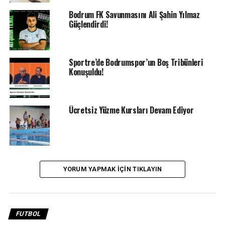
ve 1 beraberlik alarak 10 puanla 12’inci sırada
bulunuyor.
Bodrum FK Savunmasını Ali Şahin Yılmaz
Güçlendirdi!
Sportre’de Bodrumspor’un Boş Tribünleri
Konuşuldu!
Ücretsiz Yüzme Kursları Devam Ediyor
YORUM YAPMAK IÇIN TIKLAYIN
Hata affetmeyen bir lig…
Çaykur Rizespor maçı ile ilgili değerlendirme yapan
Sipay Bodrum FK Teknik Direktörü İsmet Taşdemir,
FUTBOL
“Golden önce 3 tane değişiklik yaptık, golden sonra iki