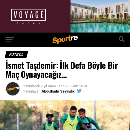
FUTBOL
İsmet Taşdemir: İlk Defa Böyle Bir
Maç Oynayacağız…
Yayınlandı
2 yıl önce
Tarih
25 Ekim 2024
Yayınlayan
Abdulkadir Sevindik