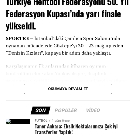
Türkiye Hentbol Federasyonu 50. Yıl
Belediyespor adını finale yazdıran taraf oldu.
Federasyon Kupası’nda yarı finale
Diğer taraftan THF Türkiye Kupası’ndan da elenen
yükseldi.
Armada Praxis Yalıkavakspor sezonu kupasız kapadı.
SPORTRE –
İstanbul’daki Çamlıca Spor Salonu’nda
oynanan mücadelede Göztepe’yi 30 – 23 mağlup eden
“Denizin Kızları”, kupaya bir adım daha yaklaştı.
Karşılaşmanın ilk anlarından itibaren oyunun
kontrolünü eline alan Yalıkavakspor, disiplinli
savunması ve etkili hücum organizasyonlarıyla rakibine
üstünlük kurdu.
OKUMAYA DEVAM ET
50. Yıl Federasyon Kupası’nda yoluna devam eden
Yalıkavakspor şimdi gözünü yarı finale çevirdi. Denizin
SON
POPÜLER
VIDEO
Kızları, 7 Mayıs 2026 Perşembe günü saat 12.30’da THF
FUTBOL
1 gün önce
Serdar Seymen Hentbol Salonu’nda oynanacak yarı final
Taner Ankara: Eksik Noktalarımıza Çok İyi
karşılaşmasında Üskidar Belediyespor ile eşleşti.
Transferler Yaptık!