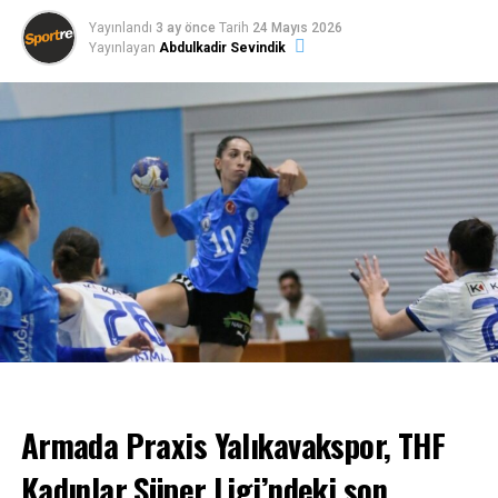
Yayınlandı
3 ay önce
Tarih
24 Mayıs 2026
Yayınlayan
Abdulkadir Sevindik
Armada Praxis Yalıkavakspor, THF
Kadınlar Süper Ligi’ndeki son