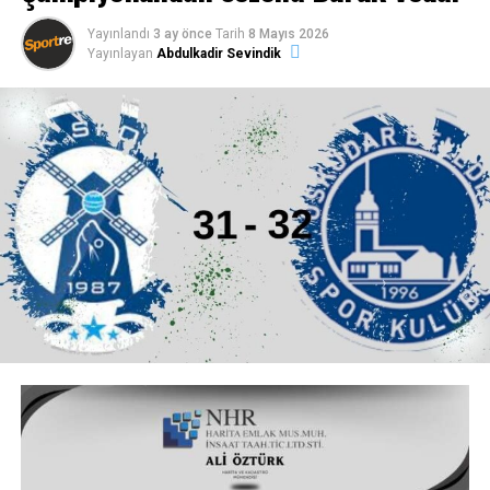
Yayınlandı
3 ay önce
Tarih
8 Mayıs 2026
Yayınlayan
Abdulkadir Sevindik
İkincilik madalyaları THF Merkez Hakem Kurulu
Başkanı Faruk Akman Verdi
Karşılaşmanın ardından düzenlenen törende, sezonu
ikinci sırada tamamlayan Armada Praxis Yalıkavakspor
oyuncularına madalyaları, THF Merkez Hakem Kurulu
Başkanı Faruk Akman tarafından takdim edildi.
Sporcular ve teknik ekip, sezon boyunca verilen emeğin
karşılığını almanın mutluluğunu yaşarken salonda
alkışlar eşliğinde hatıra fotoğrafları çekildi.