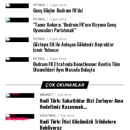
FUTBOL
1 gün önce
Yalıkavakspor yarın oynanacak yarı final maçını geçmeyi
Genç Güçler Bodrum FK’da!
başarırsa finalde Bursa Büyükşehir Belediyespor –
FUTBOL
2 gün önce
Eskişehir Odunpazarı SK maçının galibiyle karşılaşacak.
“Taner Ankara: ‘Bodrum FK’nın Vizyonu Genç
Oyuncuları Parlatmak'”
FUTBOL
2 gün önce
Göztepe SK ile Anlaşan Gökdeniz Bayraktar
İzmir Yolcusu
FUTBOL
3 gün önce
Bodrum FK Etrafında Kenetlenme: Kentin Tüm
Dinamikleri Aynı Masada Buluştu
ÇOK OKUNANLAR
MANŞET
2 yıl önce
Hadi Türk: Sakatlıklar Bizi Zorluyor Ama
Hedefimiz Kazanmak…
VOLEYBOL
9 ay önce
Hadi Türk: İtici Gücümüzü Tribünlere
Bekliyoruz