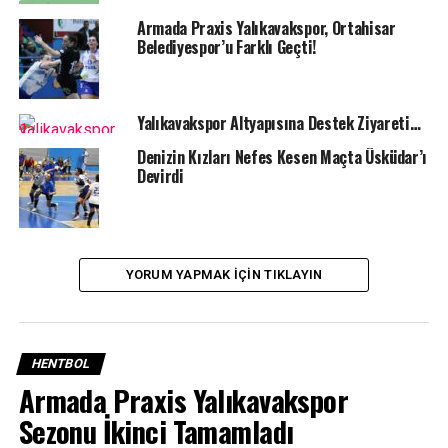
Şubat Cuma günü saat 17:00’de kendi evinde
Armada Praxis Yalıkavakspor, Ortahisar
karşılaşacak olanArmada Praxis Yalıkavak Spor, maçın
Belediyespor’u Farklı Geçti!
rövanşını ise 11 Şubat Pazar günü saat 15:00’de yine
Binnaz Karakaya Spor Salonu’nda oynayacak.
Yalıkavakspor Altyapısına Destek Ziyareti…
Denizin Kızları Nefes Kesen Maçta Üsküdar’ı
Devirdi
İLGILI KONULAR:
BODRUM SPOR TV
KADIN HENTBOL
YORUM YAPMAK IÇIN TIKLAYIN
SÜPER LIG
YALIKAVAKSPOR
BIR SONRAKI
Bodrum FK Hanesine Altın Değerinde 3 Puan Yazdı
HENTBOL
BIR ÖNCEKI
Bu Defa Son Dakikada Kazanan Oldular..
Armada Praxis Yalıkavakspor
Sezonu İkinci Tamamladı