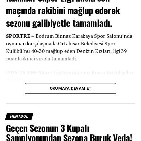
maçında rakibini mağlup ederek
sezonu galibiyetle tamamladı.
SPORTRE –
Bodrum Binnaz Karakaya Spor Salonu’nda
oynanan karşılaşmada Ortahisar Belediyesi Spor
Kulübü’nü 40-30 mağlup eden Denizin Kızları, ligi 39
puanla ikinci sırada tamamladı.
2025-26 THF Süper Lig Şampiyonu Bursa Büyükşehir
Belediyespor
OKUMAYA DEVAM ET
Oynanan son hafta karşılamaları sonunda; Üsküdar
Belediyespor’u 41-37’lik skorla yenen Bursa Büyükşehir
Belediyespor, topladığı 42 puanla 2025-26 Sezonu
Süper Lig şampiyonu oldu.
HENTBOL
Geçen Sezonun 3 Kupalı
Şampiyonundan Sezona Buruk Veda!