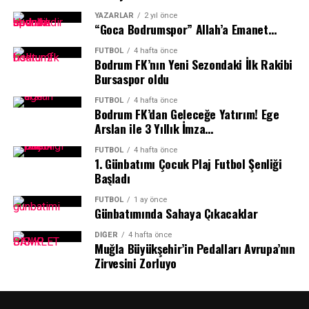
YAZARLAR
2 yıl önce
“Goca Bodrumspor” Allah’a Emanet…
FUTBOL
4 hafta önce
Bodrum FK’nın Yeni Sezondaki İlk Rakibi
Bursaspor oldu
FUTBOL
4 hafta önce
Bodrum FK’dan Geleceğe Yatırım! Ege
Arslan ile 3 Yıllık İmza…
FUTBOL
4 hafta önce
1.⁠ ⁠Günbatımı Çocuk Plaj Futbol Şenliği
Başladı
FUTBOL
1 ay önce
Günbatımında Sahaya Çıkacaklar
DIĞER
4 hafta önce
Muğla Büyükşehir’in Pedalları Avrupa’nın
Zirvesini Zorluyo