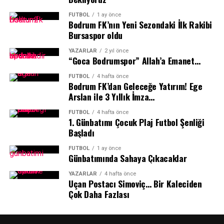
başlayacak ve üç gün sürecek yarışta sporcular, her gün
çalışmalarını kararlılıkla sürdürüyor.
188 kilometrelik zorlu etaplarda finişe ulaşmak için ter
FUTBOL
1 ay önce
Bodrum FK’nın Yeni Sezondaki İlk Rakibi
dökecek.
Bursaspor oldu
Muğla ve Türkiye’nin Tanıtımına Katkı
YAZARLAR
2 yıl önce
“Goca Bodrumspor” Allah’a Emanet…
Sağlayacak
FUTBOL
4 hafta önce
Bodrum FK’dan Geleceğe Yatırım! Ege
Uluslararası birçok önemli takımın yer alacağı
Arslan ile 3 Yıllık İmza…
organizasyonda Muğla Büyükşehir Belediyesi Kıta
Bisiklet Takımı yalnızca sportif başarı için değil,
FUTBOL
4 hafta önce
1.⁠ ⁠Günbatımı Çocuk Plaj Futbol Şenliği
Muğla’nın ve Türkiye’nin tanıtımı için de önemli bir
Başladı
görev üstlenecek. Avrupa’nın dikkatle takip ettiği yarışta
Türk bayrağını taşıyacak sporcular, uluslararası alanda
FUTBOL
1 ay önce
Günbatımında Sahaya Çıkacaklar
önemli bir temsil sorumluluğu da üstlenecek.
YAZARLAR
4 hafta önce
İlker Cömert: Avrupa’nın En Önemli
Uçan Postacı Simoviç… Bir Kaleciden
Çok Daha Fazlası
Bisiklet Takımları Katılıyor”
Muğla Büyükşehir Belediyesi Kıta Bisiklet Takımı