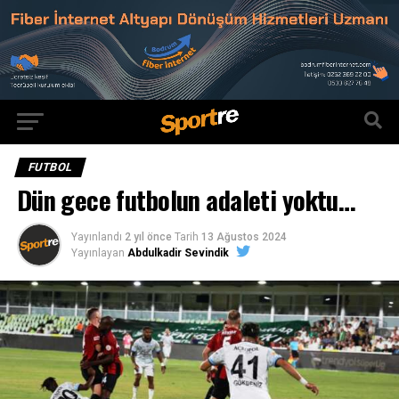
FUTBOL
Dün gece futbolun adaleti yoktu…
Yayınlandı
2 yıl önce
Tarih
13 Ağustos 2024
Yayınlayan
Abdulkadir Sevindik