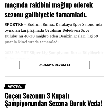
maçında rakibini mağlup ederek
sezonu galibiyetle tamamladı.
SPORTRE –
Bodrum Binnaz Karakaya Spor Salonu’nda
oynanan karşılaşmada Ortahisar Belediyesi Spor
Kulübü’nü 40-30 mağlup eden Denizin Kızları, ligi 39
puanla ikinci sırada tamamladı.
İLGILI KONULAR:
ADASOKAĞI HENBOL
ARMADA PRAXIS YALIKAVAKSPOR
BODRUM GAZETELERI
2025-26 THF Süper Lig Şampiyonu Bursa Büyükşehir
BODRUM HABERLERI
BODRUM HENTBOL
KADIN HENTBOL
MEHMET ESEN
SPORTRE
Belediyespor
OKUMAYA DEVAM ET
BIR SONRAKI
Oynanan son hafta karşılamaları sonunda; Üsküdar
Hafta Sonu Denizin Üstünde Sadece Tırhandiller Vardı
Belediyespor’u 41-37’lik skorla yenen Bursa Büyükşehir
BIR ÖNCEKI
Belediyespor, topladığı 42 puanla 2025-26 Sezonu
Yeşilyurt’a Son Sette Kaybettiler…
Süper Lig şampiyonu oldu.
HENTBOL
Geçen Sezonun 3 Kupalı
Şampiyonundan Sezona Buruk Veda!