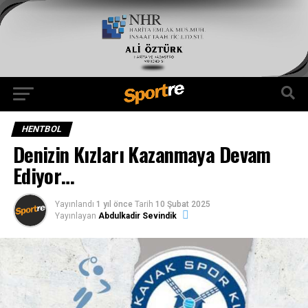
HENTBOL
Denizin Kızları Kazanmaya Devam
Ediyor…
Yayınlandı
1 yıl önce
Tarih
10 Şubat 2025
Yayınlayan
Abdulkadir Sevindik