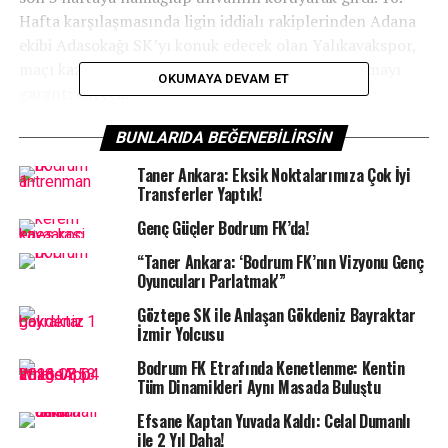
Hafta karşılaşmasında ligin iddialı rakiplerinden Adana
ekibi Adasokağı SK’yı konuk edecek olan Yalıkavakspor,
maçı kazanması halinde igi lider olarak tamamlamayı
OKUMAYA DEVAM ET
garanti edecek.
Yalıkavakspor Başkanı
Mehmet
Esen
Sportre’ye yaptığı
BUNLARIDA BEĞENEBILIRSIN
açıklamada,
“Sporda en zor iş çıkmayı başardığın
Taner Ankara: Eksik Noktalarımıza Çok İyi
noktada kalabilmektir”
diyerek şunları söyledi:
Transferler Yaptık!
Genç Güçler Bodrum FK’da!
“Taner Ankara: ‘Bodrum FK’nın Vizyonu Genç
Oyuncuları Parlatmak'”
“Geçen sezonu Türkiye Şampiyonluğu ile
Göztepe SK ile Anlaşan Gökdeniz Bayraktar
tamamlayan Yalıkavakspor’un bu sezonuda
İzmir Yolcusu
şampiyonlukla tamamlamasına 1 saat kaldı.
Önümüzdeki hafta sahamızda Adasokağı ile
Bodrum FK Etrafında Kenetlenme: Kentin
Tüm Dinamikleri Aynı Masada Buluştu
oynayacağımız maçı kazandığımızda ligi lider
bitirmeyi garantiliyeceğiz. Sonrası play-off
Efsane Kaptan Yuvada Kaldı: Celal Dumanlı
mücadelemiz başlayacak. Yakaladığımız başarıyı
ile 2 Yıl Daha!