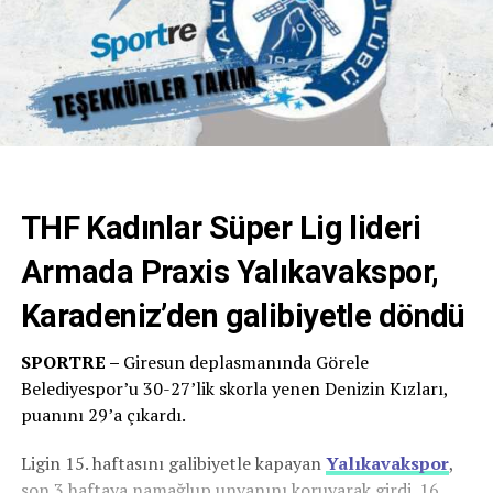
THF Kadınlar Süper Lig lideri
Armada Praxis Yalıkavakspor,
Karadeniz’den galibiyetle döndü
SPORTRE –
Giresun deplasmanında Görele
Belediyespor’u 30-27’lik skorla yenen Denizin Kızları,
puanını 29’a çıkardı.
Ligin 15. haftasını galibiyetle kapayan
Yalıkavakspor
,
son 3 haftaya namağlup unvanını koruyarak girdi. 16.