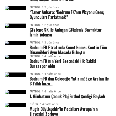
başarırsa finalde Bursa Büyükşehir Belediyespor –
FUTBOL
2 gün önce
Eskişehir Odunpazarı SK maçının galibiyle karşılaşacak.
“Taner Ankara: ‘Bodrum FK’nın Vizyonu Genç
Oyuncuları Parlatmak'”
FUTBOL
2 gün önce
Göztepe SK ile Anlaşan Gökdeniz Bayraktar
İzmir Yolcusu
FUTBOL
3 gün önce
Bodrum FK Etrafında Kenetlenme: Kentin Tüm
Dinamikleri Aynı Masada Buluştu
FUTBOL
4 hafta önce
Bodrum FK’nın Yeni Sezondaki İlk Rakibi
Bursaspor oldu
FUTBOL
4 hafta önce
Bodrum FK’dan Geleceğe Yatırım! Ege Arslan ile
3 Yıllık İmza…
FUTBOL
4 hafta önce
1.⁠ ⁠Günbatımı Çocuk Plaj Futbol Şenliği Başladı
DIĞER
4 hafta önce
Muğla Büyükşehir’in Pedalları Avrupa’nın
Zirvesini Zorluyo