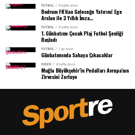
FUTBOL
4 hafta önce
Bodrum FK’dan Geleceğe Yatırım! Ege
Arslan ile 3 Yıllık İmza…
FUTBOL
4 hafta önce
1.⁠ ⁠Günbatımı Çocuk Plaj Futbol Şenliği
Başladı
FUTBOL
1 ay önce
Günbatımında Sahaya Çıkacaklar
DIĞER
4 hafta önce
Muğla Büyükşehir’in Pedalları Avrupa’nın
Zirvesini Zorluyo