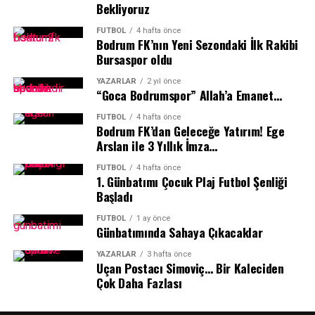
Bekliyoruz
FUTBOL
4 hafta önce
Bodrum FK’nın Yeni Sezondaki İlk Rakibi
Bursaspor oldu
YAZARLAR
2 yıl önce
“Goca Bodrumspor” Allah’a Emanet…
FUTBOL
4 hafta önce
Bodrum FK’dan Geleceğe Yatırım! Ege
Arslan ile 3 Yıllık İmza…
Öncelikle 2024-25 spor sezonunda 9-10 ay boyunca
FUTBOL
4 hafta önce
süren mücadele sonrasında Dünya, Avrupa ve Türkiye’de
1.⁠ ⁠Günbatımı Çocuk Plaj Futbol Şenliği
yapılan organizasyonlarda elde ettikleri başarıları tebrik
Başladı
ediyorum. Bu yıl ikincisini düzenlediğiz ve yaklaşık 3 ay
FUTBOL
1 ay önce
süren bir hazırlık sürecinde gerçekleştirdiğimiz
Günbatımında Sahaya Çıkacaklar
organizasyonumuz birkaç saat içerisinde sonlanacak.
Başarıya birlikte yapacağımız şahitlikliğin, yeni
YAZARLAR
3 hafta önce
Uçan Postacı Simoviç… Bir Kaleciden
başarıların oluşmasına sebep olacak nedenlerin arasında
Çok Daha Fazlası
yerini alacağı inancındayım.