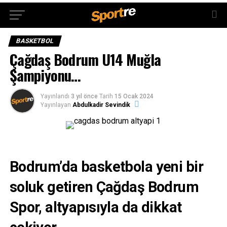
BASKETBOL
Çağdaş Bodrum U14 Muğla
Şampiyonu…
Yayınlandı
3 yıl önce
Tarih
15 Ocak 2024
Yayınlayan
Abdulkadir Sevindik
Bodrum’da basketbola yeni bir
soluk getiren Çağdaş Bodrum
Spor, altyapısıyla da dikkat