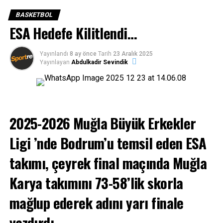
BASKETBOL
ESA Hedefe Kilitlendi…
Yayınlandı
8 ay önce
Tarih
23 Aralık 2025
Yayınlayan
Abdulkadir Sevindik
2025-2026 Muğla Büyük Erkekler
Sportre Dergisi
’nin düzenlediği ödül töreni gecesine;
Bodrum Kaymakamı Ali Sırmalı, Bodrum Belediye
Ligi
’nde Bodrum’u temsil eden ESA
Başkanı Tamer Mandalinci, Gençlik Spor Bodrum İlçe
Müdürü Oktay Dumruk, Milli Eğitim Bodrum İlçe Müdürü
takımı, çeyrek final maçında Muğla
Aslan Korkmaz, Muğla Büyükşehir Belediyesi Gençlik ve
Karya takımını 73-58’lik skorla
Spor Daire Başkanı Mustafa Özpoyraz, AK Parti Bodrum
İlçe Başkanı Seha Ergene, MHP İlçe Başkanı Engin
mağlup ederek adını yarı finale
Galipoğlu, Bodrum Belediyesi meclis üyeleri, sponsorlar,
siyaset ve iş dünyası temsilcileri ve spor dünyasının
yazdırdı