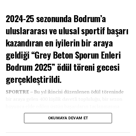
2024-25 sezonunda Bodrum’a
uluslararası ve ulusal sportif başarı
kazandıran en iyilerin bir araya
geldiği “Grey Beton Sporun Enleri
Bodrum 2025” ödül töreni gecesi
gerçekleştirildi.
SPORTRE –
Bu yıl ikincisi düzenlenen ödül töreninde
bir araya gelen 400 kişilik davetli topluluğu, bir sezon
boyunca elde edilen üstün başarıların taçlanmasına
şahitlik etti.
OKUMAYA DEVAM ET