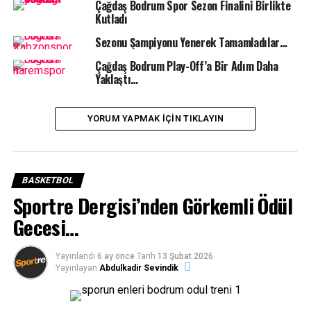
Çağdaş Bodrum Spor Sezon Finalini Birlikte
olmak için mücadele verecek.
Kutladı
Sezonu Şampiyonu Yenerek Tamamladılar…
Çağdaş Bodrum Play-Off’a Bir Adım Daha
Yaklaştı…
İLGILI KONULAR:
BASKETBOL
BODRUM SPOR TV
ÇAĞDAŞ BODRUM
BIR SONRAKI
YORUM YAPMAK IÇIN TIKLAYIN
Bodrum FK’nın uzatma dakikaları krizi kupaya veda
ettirdi..
BIR ÖNCEKI
Gündoğanspor U12 namağlup şampiyon..
BASKETBOL
Sportre Dergisi’nden Görkemli Ödül
Gecesi…
Yayınlandı
6 ay önce
Tarih
13 Şubat 2026
Yayınlayan
Abdulkadir Sevindik