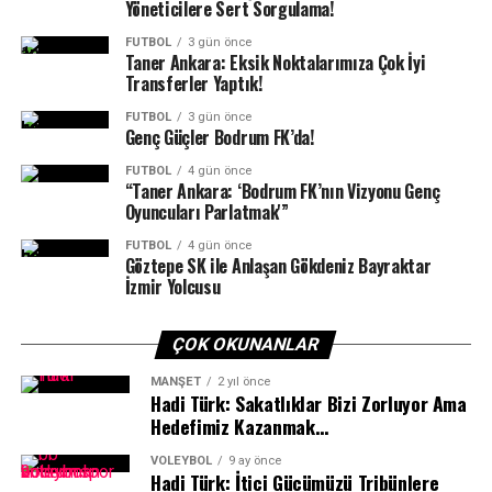
çıkarken, takımın oyun kurucusu Mustafa Birgin ilk
Yöneticilere Sert Sorgulama!
periyotta yaşadığı sakatlık nedeniyle son üç çeyrekte
FUTBOL
3 gün önce
forma giyemedi.
Taner Ankara: Eksik Noktalarımıza Çok İyi
Transferler Yaptık!
Bodrum ekibi ESA, dördüncü maçında 1 Kasım Cuma
FUTBOL
3 gün önce
günü saat 17.00’de Bitez GSB Spor Salonu’nda Marmaris
Genç Güçler Bodrum FK’da!
Belediyespor’u konuk edecek.
FUTBOL
4 gün önce
“Taner Ankara: ‘Bodrum FK’nın Vizyonu Genç
Haber/Foto: Şener Bilgin
Oyuncuları Parlatmak'”
“Yaptığımız işe güvenen ve destek veren başta Bodrum
FUTBOL
4 gün önce
Göztepe SK ile Anlaşan Gökdeniz Bayraktar
Kaymakamı Ali Sırmalı Bodrum Belediye Başkanı Tamer
İzmir Yolcusu
Mandalinci, Gençlik ve Spor Bodrum Müdürü Oktay
Dumruk, Bodrum Belediye Başkan Yardımcısı Kanat
Özsert ve sponsorlarımız olmak üzere bu gecenin
ÇOK OKUNANLAR
oluşmasında emeği geçenlere çok teşekkür ederim.
MANŞET
2 yıl önce
Hadi Türk: Sakatlıklar Bizi Zorluyor Ama
Hedefimiz Kazanmak…
VOLEYBOL
9 ay önce
Hadi Türk: İtici Gücümüzü Tribünlere