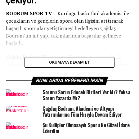
çekiyor.
BODRUM SPOR TV –
Kurduğu basketbol akademisi ile
çocukların ve gençlerin spora olan ilgisini arttırarak
başarılı sporcular yetiştirmeyi hedefleyen Çağdaş
Bodrum’un alt yapı takımlarında başarılar gelmeye
başladı.
Çağdaş Bodrum U14 takımı, Bodrum’da oynadığı 12
OKUMAYA DEVAM ET
maçın 11’inden galip ayrılarak bölge şampiyonalarına
katılmak için Muğla’da düzenlenen il müsabakalarında
da sahadan galip ayrılarak il şampiyonu oldu.
BUNLARIDA BEĞENEBILIRSIN
Sorunu Sorun Edecek Birileri Var Mı? Yoksa
Sorun Yazarda Mı?
Çağdaş Bodrum, Akademi ve Altyapı
Yatırımlarına Tüm Hızıyla Devam Ediyor
U16 Maçları bu hafta..
Şu Kulüpler Olmasaydı Sporu Ne Güzel İdare
Bodrum’da oynadığı 8 maçın 8’ini de kazanan Çağdaş
Ederdim
Bodrum U16 Takımı ise bu hafta Muğla’da il şampiyonu