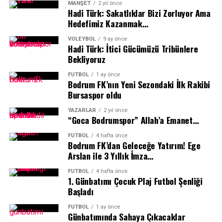
MANŞET
2 yıl önce
Hadi Türk: Sakatlıklar Bizi Zorluyor Ama
Hedefimiz Kazanmak…
VOLEYBOL
9 ay önce
Hadi Türk: İtici Gücümüzü Tribünlere
Bekliyoruz
FUTBOL
1 ay önce
Bodrum FK’nın Yeni Sezondaki İlk Rakibi
Bursaspor oldu
YAZARLAR
2 yıl önce
“Goca Bodrumspor” Allah’a Emanet…
FUTBOL
4 hafta önce
Bodrum FK’dan Geleceğe Yatırım! Ege
Arslan ile 3 Yıllık İmza…
Öncelikle 2024-25 spor sezonunda 9-10 ay boyunca
FUTBOL
4 hafta önce
süren mücadele sonrasında Dünya, Avrupa ve Türkiye’de
1.⁠ ⁠Günbatımı Çocuk Plaj Futbol Şenliği
yapılan organizasyonlarda elde ettikleri başarıları tebrik
Başladı
ediyorum. Bu yıl ikincisini düzenlediğiz ve yaklaşık 3 ay
FUTBOL
1 ay önce
süren bir hazırlık sürecinde gerçekleştirdiğimiz
Günbatımında Sahaya Çıkacaklar
organizasyonumuz birkaç saat içerisinde sonlanacak.