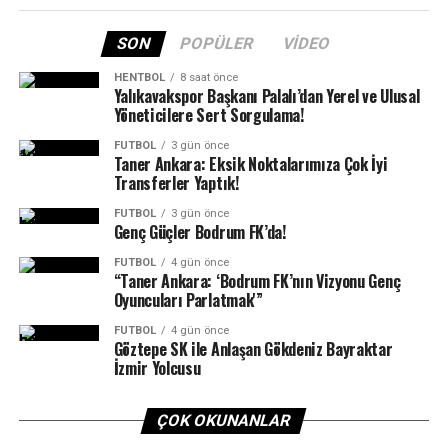
söyledi:
Muğlaspor farkı azaltmayı başarsa da, son bölümde daha
SON
POPÜLER
VIDEO
az hata yapan ESA karşılaşmadan galip ayrılmayı bildi.
HENTBOL
8 saat önce
ESA’da Murat ve Yiğiter skorer performanslarıyla öne
Yalıkavakspor Başkanı Palalı’dan Yerel ve Ulusal
çıkarken, takımın oyun kurucusu Mustafa Birgin ilk
Yöneticilere Sert Sorgulama!
periyotta yaşadığı sakatlık nedeniyle son üç çeyrekte
FUTBOL
3 gün önce
forma giyemedi.
Taner Ankara: Eksik Noktalarımıza Çok İyi
Transferler Yaptık!
Bodrum ekibi ESA, dördüncü maçında 1 Kasım Cuma
FUTBOL
3 gün önce
günü saat 17.00’de Bitez GSB Spor Salonu’nda Marmaris
Genç Güçler Bodrum FK’da!
Belediyespor’u konuk edecek.
FUTBOL
4 gün önce
“Taner Ankara: ‘Bodrum FK’nın Vizyonu Genç
Haber/Foto: Şener Bilgin
Oyuncuları Parlatmak'”
“Yaptığımız işe güvenen ve destek veren başta Bodrum
FUTBOL
4 gün önce
Göztepe SK ile Anlaşan Gökdeniz Bayraktar
Kaymakamı Ali Sırmalı Bodrum Belediye Başkanı Tamer
İzmir Yolcusu
Mandalinci, Gençlik ve Spor Bodrum Müdürü Oktay
Dumruk, Bodrum Belediye Başkan Yardımcısı Kanat
Özsert ve sponsorlarımız olmak üzere bu gecenin
ÇOK OKUNANLAR
oluşmasında emeği geçenlere çok teşekkür ederim.