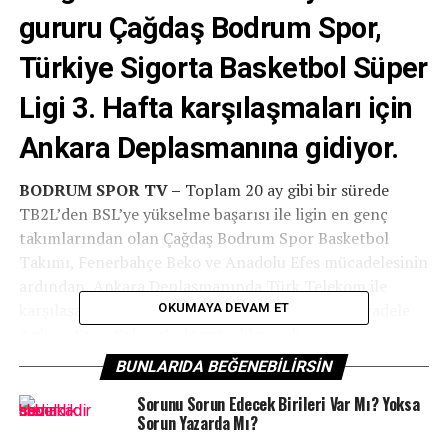
gururu Çağdaş Bodrum Spor,
Türkiye Sigorta Basketbol Süper
Ligi 3. Hafta karşılaşmaları için
Ankara Deplasmanına gidiyor.
BODRUM SPOR TV –
Toplam 20 ay gibi bir sürede
TB2L’den BSL’ye yükselme başarısı ile ligin en genç
takımlarından olan Çağdaş Bodrum Spor Basketbol
Takımı, Fenerbahçe Beko ve Anadolu Efes mücadelesinin
ardından, Ankara Deplasmanında Türk Telekom ile
karşılaşacak. 15 Ekim Pazar günü oynanacak mücadele
OKUMAYA DEVAM ET
Ankara Spor Salonu’nda gerçekleşecek.
BUNLARIDA BEĞENEBILIRSIN
Sezon başından bugüne kadar süreci değerlendiren Baş
antrenör Ender Arslan “Gerçekten ligin en zorlu fikstür
Sorunu Sorun Edecek Birileri Var Mı? Yoksa
Sorun Yazarda Mı?
girişini biz yapmış olduk. İlk hafta Fenerbahçe Beko,