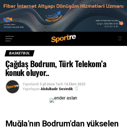
BASKETBOL
Çağdaş Bodrum, Türk Telekom’a
konuk oluyor..
Yayınlandı
3 yıl önce
Tarih
14 Ekim 2023
Yayınlayan
Abdulkadir Sevindik
Muğla’nın Bodrum’dan yükselen