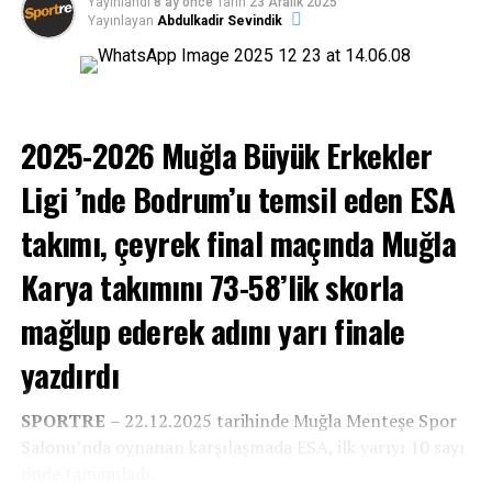
Yayınlandı
8 ay önce
Tarih
23 Aralık 2025
Yayınlayan
Abdulkadir Sevindik
2025-2026 Muğla Büyük Erkekler
Sportre Dergisi
’nin düzenlediği ödül töreni gecesine;
Bodrum Kaymakamı Ali Sırmalı, Bodrum Belediye
Ligi
’nde Bodrum’u temsil eden ESA
Başkanı Tamer Mandalinci, Gençlik Spor Bodrum İlçe
Müdürü Oktay Dumruk, Milli Eğitim Bodrum İlçe Müdürü
takımı, çeyrek final maçında Muğla
Aslan Korkmaz, Muğla Büyükşehir Belediyesi Gençlik ve
Karya takımını 73-58’lik skorla
Spor Daire Başkanı Mustafa Özpoyraz, AK Parti Bodrum
İlçe Başkanı Seha Ergene, MHP İlçe Başkanı Engin
mağlup ederek adını yarı finale
Galipoğlu, Bodrum Belediyesi meclis üyeleri, sponsorlar,
siyaset ve iş dünyası temsilcileri ve spor dünyasının
yazdırdı
önde gelen isimleri katıldı.
SPORTRE
– 22.12.2025 tarihinde Muğla Menteşe Spor
Salonu’nda oynanan karşılaşmada ESA, ilk yarıyı 10 sayı
önde tamamladı.