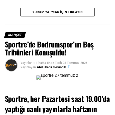
BIR SONRAKI
BAYK Güz Trofesi 4. ayak yarışlarıyla 2023 sezonunu
tamamladı..
YORUM YAPMAK IÇIN TIKLAYIN
BIR ÖNCEKI
Ligin ilk yarısını “Play-Off” potasına girerek
tamamladılar..
MANŞET
Sportre’de Bodrumspor’un Boş
Tribünleri Konuşuldu!
Yayınlandı
1 hafta önce
Tarih
28 Temmuz 2026
Yayınlayan
Abdulkadir Sevindik
Sportre, her Pazartesi saat 19.00’da
yaptığı canlı yayınlarla haftanın