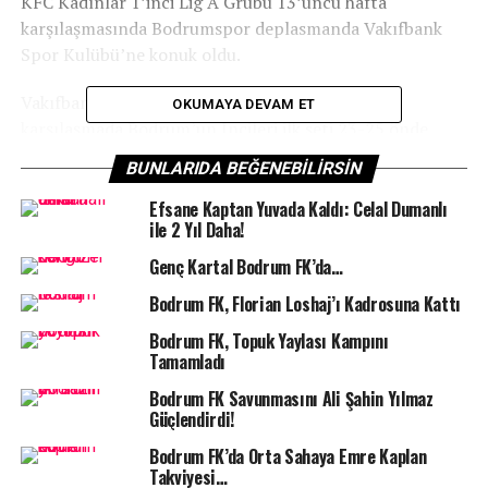
KFC Kadınlar 1’inci Lig A Grubu 13’üncü hafta
karşılaşmasında Bodrumspor deplasmanda Vakıfbank
Spor Kulübü’ne konuk oldu.
Vakıfbank Spor Sarayı’nda 14.00’da başlayan
OKUMAYA DEVAM ET
karşılaşmada Bodrum’un İncileri ilk seti 23-25 önde
kapattı. Etkili ve mücadeleci oyununu sürdüren yeşil-
BUNLARIDA BEĞENEBILIRSIN
beyazlı ekip ikinci sette 25-22, üçüncü sette ise 25-12
mağlup oldu. Karşılaşmayı bırakmayan Bodrum’un
Efsane Kaptan Yuvada Kaldı: Celal Dumanlı
ile 2 Yıl Daha!
İncileri dördüncü seti 21-25, beşinci seti ise 11-15
kazanarak sahadan 3-2 galip ayrıldı.
Genç Kartal Bodrum FK’da…
Bodrum FK, Florian Loshaj’ı Kadrosuna Kattı
Bu galibiyetle birlikte Bodrum’un İncileri haftayı 15
puanla kapattı.
Bodrum FK, Topuk Yaylası Kampını
Tamamladı
Bodrum FK Savunmasını Ali Şahin Yılmaz
Güçlendirdi!
İLGILI KONULAR:
1.LIG
BODRUM SPOR TV
BODRUMSPOR
Bodrum FK’da Orta Sahaya Emre Kaplan
KADIN VOLEYBOL
VAKIFBANK
Takviyesi…