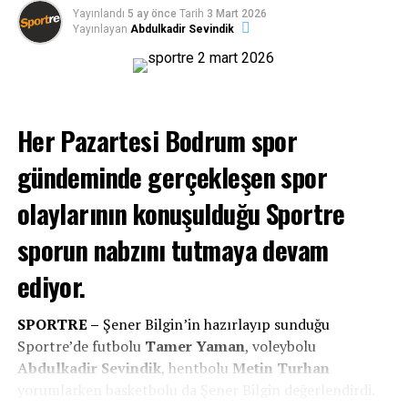
Yayınlandı
5 ay önce
Tarih
3 Mart 2026
Yayınlayan
Abdulkadir Sevindik
Her Pazartesi Bodrum spor
gündeminde gerçekleşen spor
olaylarının konuşulduğu Sportre
sporun nabzını tutmaya devam
Arena Haber TV
bünyesinde gerçekleşen
Sportre
ediyor.
programıyla birlikte diğer yayınlara da ulaşmak için
Youtube sayfamıza abone olup, programa
SPORTRE –
Şener Bilgin’in hazırlayıp sunduğu
yorumlarınızla katılabilirsiniz!
Sportre’de futbolu
Tamer Yaman
, voleybolu
Abdulkadir Sevindik
, hentbolu
Metin Turhan
yorumlarken basketbolu da Şener Bilgin değerlendirdi.