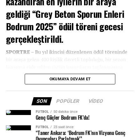
kazandıran en iyilerin bir araya
geldiği “Grey Beton Sporun Enleri
Bodrum 2025” ödül töreni gecesi
gerçekleştirildi.
SPORTRE –
Bu yıl ikincisi düzenlenen ödül töreninde
bir araya gelen 400 kişilik davetli topluluğu, bir sezon
boyunca elde edilen üstün başarıların taçlanmasına
şahitlik etti.
OKUMAYA DEVAM ET
SON
POPÜLER
VIDEO
FUTBOL
50 dakika önce
Genç Güçler Bodrum FK’da!
FUTBOL
23 saat önce
“Taner Ankara: ‘Bodrum FK’nın Vizyonu Genç
Oyuncuları Parlatmak'”