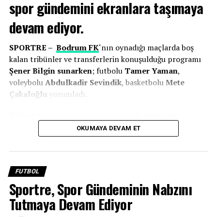
spor gündemini ekranlara taşımaya
devam ediyor.
SPORTRE –
Bodrum FK
‘nın oynadığı maçlarda boş
kalan tribünler ve transferlerin konuşulduğu programı
Şener Bilgin sunarken
; futbolu
Tamer Yaman
,
voleybolu
Abdulkadir Sevindik
, basketbolu
Mete
Çakaloğlu
yorumladı.
Haftanın spor olaylarını izleyeceğiniz programı
aşağıdaki linkten
takip edebilirsiniz!
OKUMAYA DEVAM ET
FUTBOL
Sportre, Spor Gündeminin Nabzını
Tutmaya Devam Ediyor