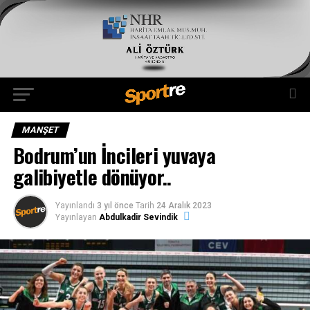
MANŞET
Bodrum’un İncileri yuvaya
galibiyetle dönüyor..
Yayınlandı
3 yıl önce
Tarih
24 Aralık 2023
Yayınlayan
Abdulkadir Sevindik