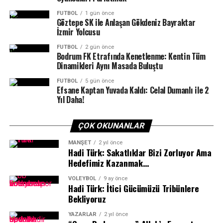
FUTBOL
1 gün önce
Göztepe SK ile Anlaşan Gökdeniz Bayraktar
İzmir Yolcusu
FUTBOL
2 gün önce
Sportre Dergisi
’nin düzenlediği ödül töreni gecesine;
Bodrum FK Etrafında Kenetlenme: Kentin Tüm
Bodrum Kaymakamı Ali Sırmalı, Bodrum Belediye
Dinamikleri Aynı Masada Buluştu
Başkanı Tamer Mandalinci, Gençlik Spor Bodrum İlçe
FUTBOL
5 gün önce
Müdürü Oktay Dumruk, Milli Eğitim Bodrum İlçe Müdürü
Efsane Kaptan Yuvada Kaldı: Celal Dumanlı ile 2
Yıl Daha!
Aslan Korkmaz, Muğla Büyükşehir Belediyesi Gençlik ve
Spor Daire Başkanı Mustafa Özpoyraz, AK Parti Bodrum
İlçe Başkanı Seha Ergene, MHP İlçe Başkanı Engin
ÇOK OKUNANLAR
Galipoğlu, Bodrum Belediyesi meclis üyeleri, sponsorlar,
MANŞET
2 yıl önce
siyaset ve iş dünyası temsilcileri ve spor dünyasının
Hadi Türk: Sakatlıklar Bizi Zorluyor Ama
önde gelen isimleri katıldı.
Hedefimiz Kazanmak…
VOLEYBOL
9 ay önce
Hadi Türk: İtici Gücümüzü Tribünlere
Bekliyoruz
YAZARLAR
2 yıl önce