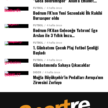
“Goca Bodrumspor” Allah’a Emanet…
FUTBOL
4 hafta önce
Bodrum FK’nın Yeni Sezondaki İlk Rakibi
Bursaspor oldu
FUTBOL
4 hafta önce
Bodrum FK’dan Geleceğe Yatırım! Ege
Arslan ile 3 Yıllık İmza…
Ezgi Başıtek’in koordinatörlüğünü ve sunuculuğunu
FUTBOL
4 hafta önce
1.⁠ ⁠Günbatımı Çocuk Plaj Futbol Şenliği
yaptığı gece, Sportre Dergisi Genel Yayın Yönetmeni
Başladı
Abdulkadir Sevindik’in konuşmasıyla başladı.
FUTBOL
4 hafta önce
Günbatımında Sahaya Çıkacaklar
DIĞER
4 hafta önce
Muğla Büyükşehir’in Pedalları Avrupa’nın
Zirvesini Zorluyo