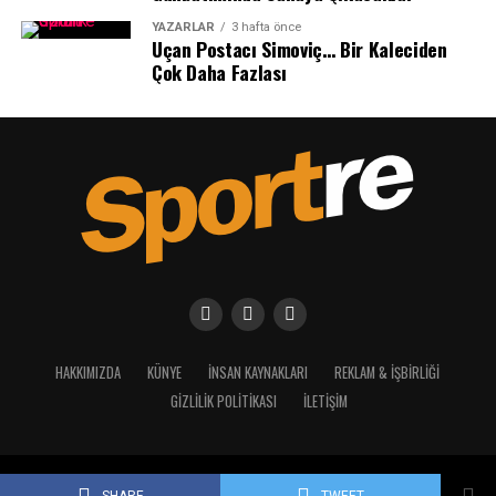
YAZARLAR
3 hafta önce
Uçan Postacı Simoviç… Bir Kaleciden
Çok Daha Fazlası
Sevindik, “Ortaya koydukları maddi-manevi emekle bu
gecenin gerçekleşmesinin en büyük sebebini oluşturan
başarının paydaşı; sporcular, teknik insanlar, yöneticiler,
HAKKIMIZDA
KÜNYE
İNSAN KAYNAKLARI
REKLAM & İŞBIRLIĞI
taraftarlar ve bu yapının arkasında ki aileleri tebrik
ediyorum.” Diyerek yaptığı açılış konuşmasında şunları
GIZLILIK POLITIKASI
İLETIŞIM
söyledi:
Copyright © 2023 - 2025 Sportre. Tüm Hakları Saklıdır.