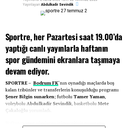
Yayınlayan
Abdulkadir Sevindik
Sportre, her Pazartesi saat 19.00’da
yaptığı canlı yayınlarla haftanın
spor gündemini ekranlara taşımaya
devam ediyor.
SPORTRE –
Bodrum FK
‘nın oynadığı maçlarda boş
kalan tribünler ve transferlerin konuşulduğu programı
Şener Bilgin sunarken
; futbolu
Tamer Yaman
,
voleybolu
Abdulkadir Sevindik
, basketbolu
Mete
Çakaloğlu
yorumladı.
Haftanın spor olaylarını izleyeceğiniz programı