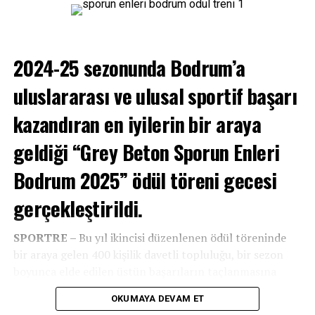
Arena Haber TV
bünyesinde gerçekleşen
Sportre
programıyla birlikte diğer yayınlara da ulaşmak için
Youtube sayfasına abone olup, programa yorumlarınızla
2024-25 sezonunda Bodrum’a
katılabilirsiniz.
uluslararası ve ulusal sportif başarı
kazandıran en iyilerin bir araya
geldiği “Grey Beton Sporun Enleri
Bodrum 2025” ödül töreni gecesi
gerçekleştirildi.
SPORTRE –
Bu yıl ikincisi düzenlenen ödül töreninde
bir araya gelen 400 kişilik davetli topluluğu, bir sezon
boyunca elde edilen üstün başarıların taçlanmasına
şahitlik etti.
OKUMAYA DEVAM ET