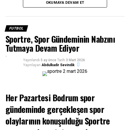
aşağıdaki linkten
takip edebilirsiniz!
OKUMAYA DEVAM ET
FUTBOL
Sportre, Spor Gündeminin Nabzını
Tutmaya Devam Ediyor
Yayınlandı
5 ay önce
Tarih
3 Mart 2026
Yayınlayan
Abdulkadir Sevindik
Her Pazartesi Bodrum spor
gündeminde gerçekleşen spor
olaylarının konuşulduğu Sportre