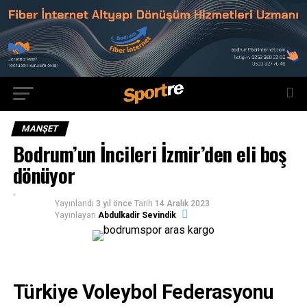
MANŞET
Bodrum’un İncileri İzmir’den eli boş
dönüyor
Yayınlandı
3 yıl önce
Tarih
14 Aralık 2023
Yayınlayan
Abdulkadir Sevindik
Türkiye Voleybol Federasyonu