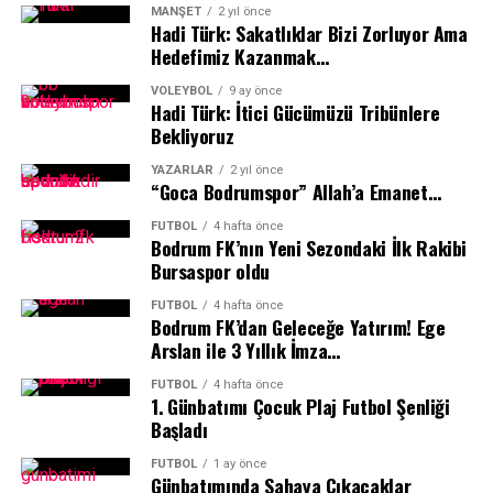
MANŞET
2 yıl önce
siyaset ve iş dünyası temsilcileri ve spor dünyasının
Hadi Türk: Sakatlıklar Bizi Zorluyor Ama
önde gelen isimleri katıldı.
Hedefimiz Kazanmak…
VOLEYBOL
9 ay önce
Hadi Türk: İtici Gücümüzü Tribünlere
Bekliyoruz
YAZARLAR
2 yıl önce
“Goca Bodrumspor” Allah’a Emanet…
FUTBOL
4 hafta önce
Bodrum FK’nın Yeni Sezondaki İlk Rakibi
Bursaspor oldu
FUTBOL
4 hafta önce
Bodrum FK’dan Geleceğe Yatırım! Ege
Arslan ile 3 Yıllık İmza…
Ezgi Başıtek’in koordinatörlüğünü ve sunuculuğunu
FUTBOL
4 hafta önce
1.⁠ ⁠Günbatımı Çocuk Plaj Futbol Şenliği
yaptığı gece, Sportre Dergisi Genel Yayın Yönetmeni
Başladı
Abdulkadir Sevindik’in konuşmasıyla başladı.
FUTBOL
1 ay önce
Günbatımında Sahaya Çıkacaklar