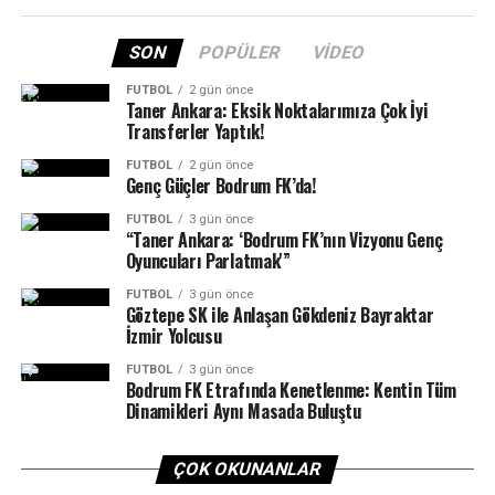
SON
POPÜLER
VIDEO
FUTBOL
2 gün önce
Taner Ankara: Eksik Noktalarımıza Çok İyi
Transferler Yaptık!
FUTBOL
2 gün önce
Genç Güçler Bodrum FK’da!
FUTBOL
3 gün önce
“Taner Ankara: ‘Bodrum FK’nın Vizyonu Genç
Oyuncuları Parlatmak'”
FUTBOL
3 gün önce
Sportre Dergisi
’nin düzenlediği ödül töreni gecesine;
Göztepe SK ile Anlaşan Gökdeniz Bayraktar
Bodrum Kaymakamı Ali Sırmalı, Bodrum Belediye
İzmir Yolcusu
Başkanı Tamer Mandalinci, Gençlik Spor Bodrum İlçe
FUTBOL
3 gün önce
Müdürü Oktay Dumruk, Milli Eğitim Bodrum İlçe Müdürü
Bodrum FK Etrafında Kenetlenme: Kentin Tüm
Dinamikleri Aynı Masada Buluştu
Aslan Korkmaz, Muğla Büyükşehir Belediyesi Gençlik ve
Spor Daire Başkanı Mustafa Özpoyraz, AK Parti Bodrum
İlçe Başkanı Seha Ergene, MHP İlçe Başkanı Engin
ÇOK OKUNANLAR
Galipoğlu, Bodrum Belediyesi meclis üyeleri, sponsorlar,