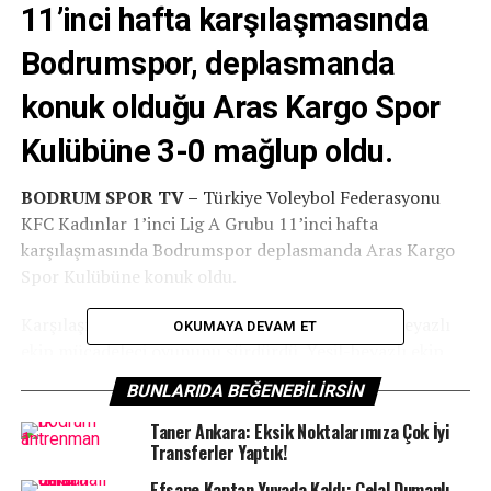
11’inci hafta karşılaşmasında
Bodrumspor, deplasmanda
konuk olduğu Aras Kargo Spor
Kulübüne 3-0 mağlup oldu.
BODRUM SPOR TV –
Türkiye Voleybol Federasyonu
KFC Kadınlar 1’inci Lig A Grubu 11’inci hafta
karşılaşmasında Bodrumspor deplasmanda Aras Kargo
Spor Kulübüne konuk oldu.
Karşılaşmanın ilk dakikalarından itibaren yeşil-beyazlı
OKUMAYA DEVAM ET
ekip mücadeleci oyununu sürdürdü. Yeşil-beyazlı ekip
sahadan 25-15, 25-18ve 25-20 olmak üzere 3-0 mağlup
BUNLARIDA BEĞENEBILIRSIN
ayrıldı.
Taner Ankara: Eksik Noktalarımıza Çok İyi
Bu skorla birlikte Bodrum’un İncileri haftayı 13 puanla
Transferler Yaptık!
6’ıncı sırada kapattı.
Efsane Kaptan Yuvada Kaldı: Celal Dumanlı