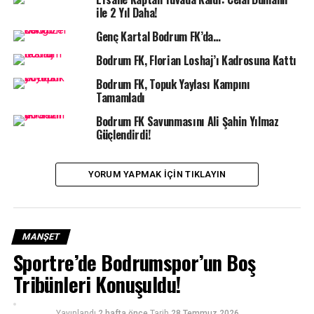
ile 2 Yıl Daha!
Genç Kartal Bodrum FK’da…
Bodrum FK, Florian Loshaj’ı Kadrosuna Kattı
İLGILI KONULAR:
ARAS KORGO VOLEYBOL
BODRUM SPOR TV
BODRUMSPOR
VOLEYBOL
Bodrum FK, Topuk Yaylası Kampını
Tamamladı
BIR SONRAKI
Turgutreis futbol sahası yenilendi..
Bodrum FK Savunmasını Ali Şahin Yılmaz
Güçlendirdi!
BIR ÖNCEKI
Uzatma dakikaları krizi 2 puana mal oldu..
YORUM YAPMAK IÇIN TIKLAYIN
MANŞET
Sportre’de Bodrumspor’un Boş
Tribünleri Konuşuldu!
Yayınlandı
2 hafta önce
Tarih
28 Temmuz 2026