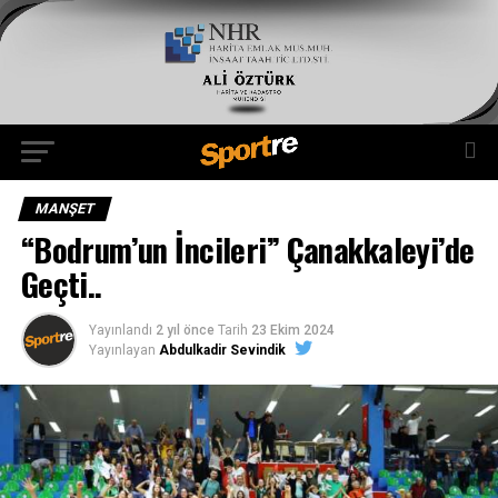
MANŞET
“Bodrum’un İncileri” Çanakkaleyi’de
Geçti..
Yayınlandı
2 yıl önce
Tarih
23 Ekim 2024
Yayınlayan
Abdulkadir Sevindik