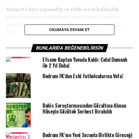
Manşette hata yapmadığı ve etkili servis kullandığı
anlarda oyunun kontrolünü elinde tutan ve maçın
genelinde oyunu forse eden Bodrumspor, önemli bir
OKUMAYA DEVAM ET
galibiyet imza attı.
BUNLARIDA BEĞENEBILIRSIN
Efsane Kaptan Yuvada Kaldı: Celal Dumanlı
ile 2 Yıl Daha!
Bodrum FK’dan Eski Futbolcularına Vefa!
Bahis Soruşturmasından Gözaltına Alınan
Hüseyin Gözütok Serbest Bırakıldı
Karşılaşmaya Elif, Hanna, Nehir, Şeyma, Gülcan ve
Bodrum FK’nın Yeni Sezonla Birlikte Gireceği
Tatsiana altısıyla başlayan BB. Bodrumspor, ilk sayıyı