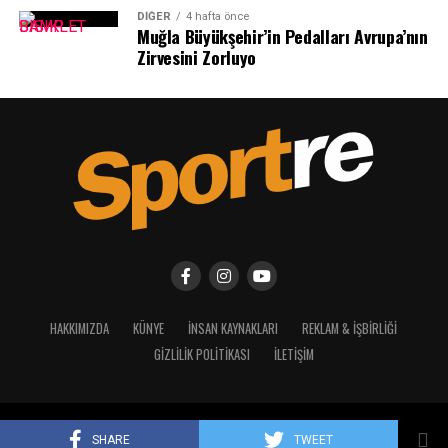
DIĞER
4 hafta önce
Muğla Büyükşehir’in Pedalları Avrupa’nın
Zirvesini Zorluyo
Sevindik, “Ortaya koydukları maddi-manevi emekle bu
gecenin gerçekleşmesinin en büyük sebebini oluşturan
başarının paydaşı; sporcular, teknik insanlar, yöneticiler,
HAKKIMIZDA
KÜNYE
İNSAN KAYNAKLARI
REKLAM & İŞBIRLIĞI
taraftarlar ve bu yapının arkasında ki aileleri tebrik
ediyorum.” Diyerek yaptığı açılış konuşmasında şunları
GIZLILIK POLITIKASI
İLETIŞIM
söyledi:
Copyright © 2023 - 2025 Sportre. Tüm Hakları Saklıdır.
SHARE
TWEET