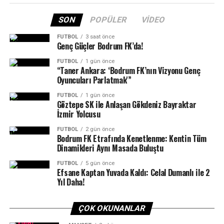
BIR SONRAKI
Maximiles Black 36. The Bodrum Cup’ta Heyecan Devam
SON
POPÜLER
VIDEO
Ediyor
FUTBOL
3 saat önce
BIR ÖNCEKI
Genç Güçler Bodrum FK’da!
Bodrumlu Veysel Uyanık, Uluslararası Yarı Maratonda 3.
Oldu…
FUTBOL
1 gün önce
“Taner Ankara: ‘Bodrum FK’nın Vizyonu Genç
Oyuncuları Parlatmak'”
FUTBOL
1 gün önce
Göztepe SK ile Anlaşan Gökdeniz Bayraktar
İzmir Yolcusu
FUTBOL
2 gün önce
Sportre Dergisi
’nin düzenlediği ödül töreni gecesine;
Bodrum FK Etrafında Kenetlenme: Kentin Tüm
Bodrum Kaymakamı Ali Sırmalı, Bodrum Belediye
Dinamikleri Aynı Masada Buluştu
Başkanı Tamer Mandalinci, Gençlik Spor Bodrum İlçe
FUTBOL
5 gün önce
Müdürü Oktay Dumruk, Milli Eğitim Bodrum İlçe Müdürü
Efsane Kaptan Yuvada Kaldı: Celal Dumanlı ile 2
Yıl Daha!
Aslan Korkmaz, Muğla Büyükşehir Belediyesi Gençlik ve
Spor Daire Başkanı Mustafa Özpoyraz, AK Parti Bodrum
İlçe Başkanı Seha Ergene, MHP İlçe Başkanı Engin
ÇOK OKUNANLAR
Galipoğlu, Bodrum Belediyesi meclis üyeleri, sponsorlar,