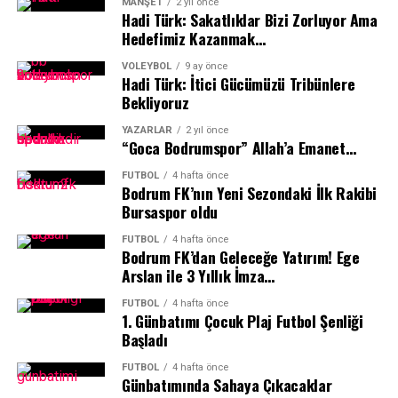
MANŞET
2 yıl önce
siyaset ve iş dünyası temsilcileri ve spor dünyasının
Hadi Türk: Sakatlıklar Bizi Zorluyor Ama
önde gelen isimleri katıldı.
Hedefimiz Kazanmak…
VOLEYBOL
9 ay önce
Hadi Türk: İtici Gücümüzü Tribünlere
Bekliyoruz
YAZARLAR
2 yıl önce
“Goca Bodrumspor” Allah’a Emanet…
FUTBOL
4 hafta önce
Bodrum FK’nın Yeni Sezondaki İlk Rakibi
Bursaspor oldu
FUTBOL
4 hafta önce
Bodrum FK’dan Geleceğe Yatırım! Ege
Arslan ile 3 Yıllık İmza…
Ezgi Başıtek’in koordinatörlüğünü ve sunuculuğunu
FUTBOL
4 hafta önce
1.⁠ ⁠Günbatımı Çocuk Plaj Futbol Şenliği
yaptığı gece, Sportre Dergisi Genel Yayın Yönetmeni
Başladı
Abdulkadir Sevindik’in konuşmasıyla başladı.
FUTBOL
4 hafta önce
Günbatımında Sahaya Çıkacaklar