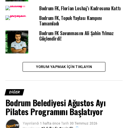
Bodrum FK, Florian Loshaj’ı Kadrosuna Kattı
Bodrum FK, Topuk Yaylası Kampını
Tamamladı
Bodrum FK Savunmasını Ali Şahin Yılmaz
Güçlendirdi!
YORUM YAPMAK IÇIN TIKLAYIN
Topla 12 Sporcu ile federasyonun uzun kulvar ve açık su
yarışlarına katılan, Arda Akman, Barbaros Güneş,
Defne
DIĞER
Arcan İçözü
, Didem Ersoy, Heather Adair, Hülya
Bodrum Belediyesi Ağustos Ayı
Kocadon, İbrahim Demiröz, İzzet Günel, Nazife Pekşen,
Pilates Programını Başlatıyor
Pelin Yakar, Zafer Günel ve Zafer Olcay, aldıkları
derecelerle 7 Altın, 8 Gümüş ve 8 Bronz madalya ile
Yayınlandı
1 hafta önce
Tarih
30 Temmuz 2026
Bodrum’u gururlandırdılar.