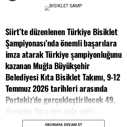
Buluşuyor
Siirt’te düzenlenen Türkiye Bisiklet
Şampiyonası’nda önemli başarılara
imza atarak Türkiye şampiyonluğunu
kazanan Muğla Büyükşehir
Belediyesi Kıta Bisiklet Takımı, 9-12
Temmuz 2026 tarihleri arasında
Portekiz’de gerçekleştirilecek 49.
Bu yıl kurslar, Bodrum Belediyesinin kendi eğitmenleri ve
cankurtaranları eşliğinde, tamamen belediyenin kendi
Portekiz Turu için yola çıktı.
imkânlarıyla gerçekleştiriliyor. Çocukların eğitimlere
daha iyi odaklanabilmesi amacıyla veliler havuz alanına
SPORTRE
-Muğla Büyükşehir Belediyesi Kıta Bisiklet
alınmıyor. Ancak bekleme alanındaki ekranlar sayesinde,
OKUMAYA DEVAM ET