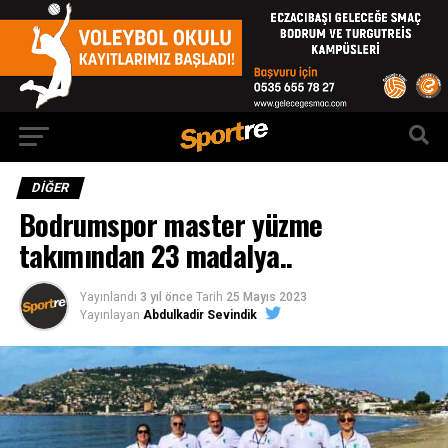
DIĞER
Bodrumspor master yüzme
takımından 23 madalya..
Yayınlandı
3 yıl önce
Tarih
25 Mayıs 2023
Yayınlayan
Abdulkadir Sevindik