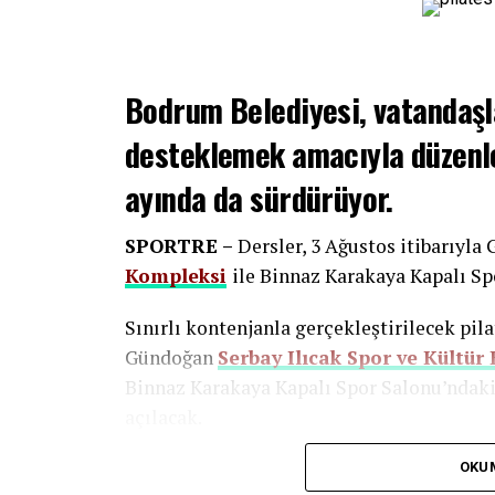
Bodrum Belediyesi, vatandaşla
desteklemek amacıyla düzenle
ayında da sürdürüyor.
SPORTRE –
Dersler, 3 Ağustos itibarıyl
Kompleksi
ile Binnaz Karakaya Kapalı Sp
Sınırlı kontenjanla gerçekleştirilecek pila
Gündoğan
Serbay Ilıcak Spor ve Kültür
Binnaz Karakaya Kapalı Spor Salonu’ndaki g
açılacak.
Programa katılmak isteyen vatandaşlar, 
OKU