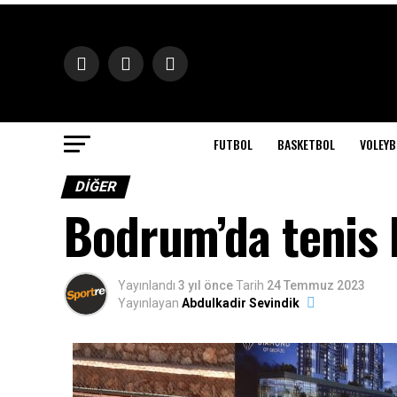
FUTBOL
BASKETBOL
VOLEYB
DIĞER
Bodrum’da tenis 
Yayınlandı
3 yıl önce
Tarih
24 Temmuz 2023
Yayınlayan
Abdulkadir Sevindik