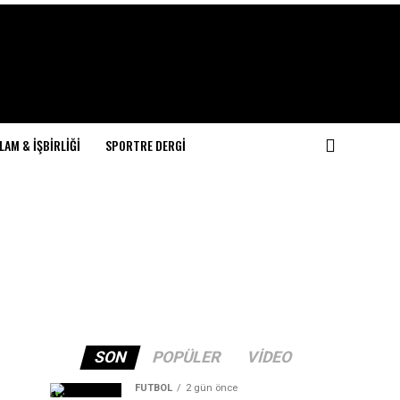
LAM & İŞBIRLIĞI
SPORTRE DERGI
SON
POPÜLER
VIDEO
FUTBOL
2 gün önce