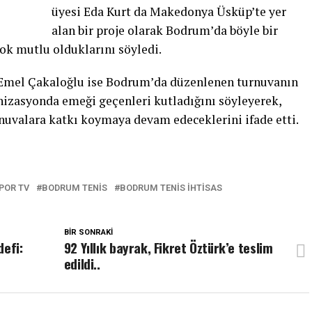
üyesi Eda Kurt da Makedonya Üsküp’te yer
alan bir proje olarak Bodrum’da böyle bir
ok mutlu olduklarını söyledi.
Emel Çakaloğlu ise Bodrum’da düzenlenen turnuvanın
anizasyonda emeği geçenleri kutladığını söyleyerek,
nuvalara katkı koymaya devam edeceklerini ifade etti.
POR TV
BODRUM TENIS
BODRUM TENIS IHTISAS
BIR SONRAKI
defi:
92 Yıllık bayrak, Fikret Öztürk’e teslim
edildi..