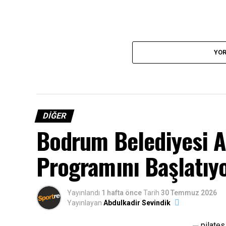
YOR
DIĞER
Bodrum Belediyesi A
Programını Başlatıy
Yayınlandı
1 hafta önce
Tarih
30 Temmuz 2026
Yayınlayan
Abdulkadir Sevindik