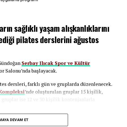
rın sağlıklı yaşam alışkanlıklarını
diği pilates derslerini ağustos
a Gündoğan
Serbay Ilıcak Spor ve Kültür
or Salonu’nda başlayacak.
tes dersleri, farklı gün ve gruplarda düzenlenecek.
 Kompleksi
’
nde oluşturulan gruplar 15 kişilik,
ruplar ise 12 ve 30 kişilik kontenjanlarla
başvurularını Gündoğan
Serbay Ilıcak Spor ve
MAYA DEVAM ET