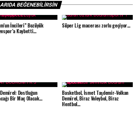
ARIDA BEĞENEBILIRSIN
m’un İncileri” Bozüyük
Süper Lig macerası zorlu geçiyor…
yespor’a Kaybetti…
 Demirel: Dostluğun
Basketbol, İsmet Taşdemir-Volkan
cağı Bir Maç Olacak…
Demirel, Biraz Voleybol, Biraz
Hentbol…