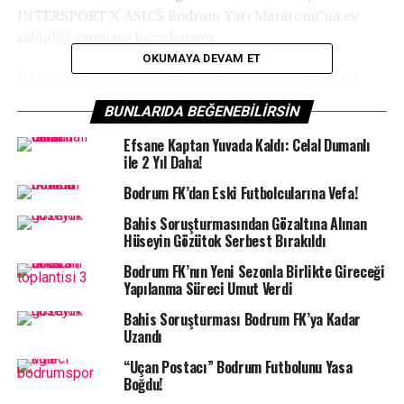
INTERSPORT X ASICS Bodrum Yarı Maratonu’na ev
sahipliği yapmaya hazırlanıyor.
OKUMAYA DEVAM ET
İki limanın kıyılarına dağılmış begonvil nakışlı, mavi
çerçeveli, beyaz evleri; denize açılan dar sokakları ile
BUNLARIDA BEĞENEBILIRSIN
hafızalara kazınan Bodrum’da INTERSPORT X ASICS
Bodrum Yarı Maratonu heyecanı 4-5-6 Ekim tarihlerinde
Efsane Kaptan Yuvada Kaldı: Celal Dumanlı
ile 2 Yıl Daha!
“Bodrum’da koşmak İyi Hissettirir” sloganı ile
yaşanacak.
Bodrum FK’dan Eski Futbolcularına Vefa!
Bir yarış olma özelliğinin yanı sıra her sene festival
Bahis Soruşturmasından Gözaltına Alınan
havasında geçen INTERSPORT X ASICS Bodrum Yarı
Hüseyin Gözütok Serbest Bırakıldı
Maratonu, 3 ayrı parkurda koşulacak. Denizin ve doğanın
Bodrum FK’nın Yeni Sezonla Birlikte Gireceği
güzelliklerinin tadını çıkarıldığı tarih ve kültürel
Yapılanma Süreci Umut Verdi
zenginliklerin arasında koşma fırsatının yakalandığı
yarışta, kayıtlar ise sürüyor.
Bahis Soruşturması Bodrum FK’ya Kadar
Uzandı
Gençlik ve Spor Bakanlığı, Kültür ve Turizm Bakanlığı,
Bodrum Kaymakamlığı ve Türkiye Atletizm Federasyonu
“Uçan Postacı” Bodrum Futbolunu Yasa
katkılarında, INTERSPORT ve ASICS isim
Boğdu!
sponsorluğunda gerçekleşecek yarış; Bodrum Belediyesi,