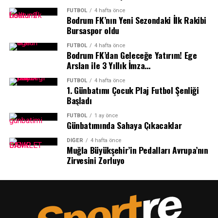
FUTBOL
4 hafta önce
Muğla ve Türkiye’nin Tanıtımına Katkı
Bodrum FK’nın Yeni Sezondaki İlk Rakibi
Bursaspor oldu
Sağlayacak
FUTBOL
4 hafta önce
Bodrum FK’dan Geleceğe Yatırım! Ege
Uluslararası birçok önemli takımın yer alacağı
Arslan ile 3 Yıllık İmza…
organizasyonda Muğla Büyükşehir Belediyesi Kıta
Bisiklet Takımı yalnızca sportif başarı için değil,
FUTBOL
4 hafta önce
1.⁠ ⁠Günbatımı Çocuk Plaj Futbol Şenliği
Muğla’nın ve Türkiye’nin tanıtımı için de önemli bir
Başladı
görev üstlenecek. Avrupa’nın dikkatle takip ettiği yarışta
Türk bayrağını taşıyacak sporcular, uluslararası alanda
FUTBOL
1 ay önce
Günbatımında Sahaya Çıkacaklar
önemli bir temsil sorumluluğu da üstlenecek.
DIĞER
4 hafta önce
İlker Cömert: Avrupa’nın En Önemli
Muğla Büyükşehir’in Pedalları Avrupa’nın
Zirvesini Zorluyo
Bisiklet Takımları Katılıyor”
Muğla Büyükşehir Belediyesi Kıta Bisiklet Takımı
Koordinatörü İlker Cömert, Avrupa’nın en prestijli
yarışlarından birinde mücadele edecek olmanın büyük