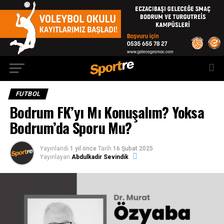
FUTBOL
Bodrum FK’yı Mı Konuşalım? Yoksa
Bodrum’da Sporu Mu?
Yayınlandı
1 yıl önce
Tarih
16 Şubat 2025
Yayınlayan
Abdulkadir Sevindik