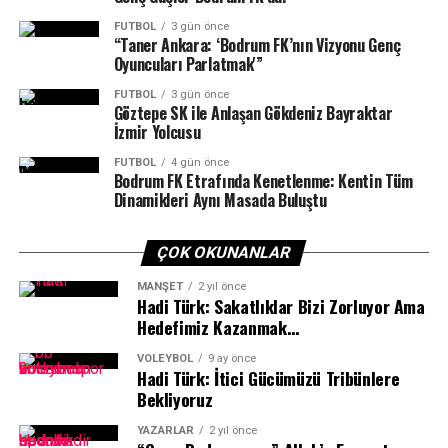
başarırsa finalde Bursa Büyükşehir Belediyespor –
FUTBOL
3 gün önce
Eskişehir Odunpazarı SK maçının galibiyle karşılaşacak.
“Taner Ankara: ‘Bodrum FK’nın Vizyonu Genç
Oyuncuları Parlatmak'”
FUTBOL
3 gün önce
Göztepe SK ile Anlaşan Gökdeniz Bayraktar
İzmir Yolcusu
FUTBOL
4 gün önce
Bodrum FK Etrafında Kenetlenme: Kentin Tüm
Dinamikleri Aynı Masada Buluştu
ÇOK OKUNANLAR
MANŞET
2 yıl önce
Hadi Türk: Sakatlıklar Bizi Zorluyor Ama
Hedefimiz Kazanmak…
VOLEYBOL
9 ay önce
Hadi Türk: İtici Gücümüzü Tribünlere
Bekliyoruz
YAZARLAR
2 yıl önce