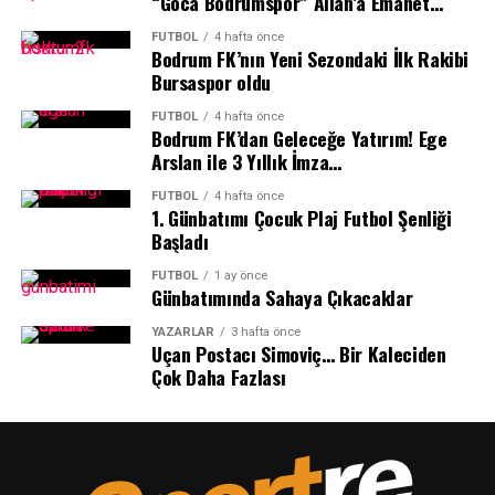
“Goca Bodrumspor” Allah’a Emanet…
FUTBOL
4 hafta önce
Bodrum FK’nın Yeni Sezondaki İlk Rakibi
Bursaspor oldu
FUTBOL
4 hafta önce
Bodrum FK’dan Geleceğe Yatırım! Ege
Arslan ile 3 Yıllık İmza…
FUTBOL
4 hafta önce
1.⁠ ⁠Günbatımı Çocuk Plaj Futbol Şenliği
Başladı
FUTBOL
1 ay önce
Günbatımında Sahaya Çıkacaklar
YAZARLAR
3 hafta önce
Uçan Postacı Simoviç… Bir Kaleciden
Çok Daha Fazlası