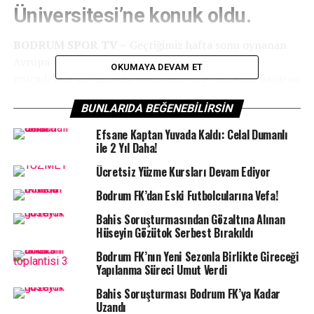
Üniversitesi’ne konuk oldu.
BODRUM SPOR TV –
Geçtiğimiz hafta sonu oynanan
Avrupa Kupası karşılaşmasında iki gün süren
OKUMAYA DEVAM ET
mücadelede tur atlayan ve bir üst tura yükselme başarısı
gösteren Denizin Kızları, THF Kadınlar Süper Ligi 5.
BUNLARIDA BEĞENEBILIRSIN
Hafta maçları kapsamında Eskişehir Porsuk Spor
Salonu’nda Anadolu Üniversitesi ile karşılaştı.
Efsane Kaptan Yuvada Kaldı: Celal Dumanlı
ile 2 Yıl Daha!
Ücretsiz Yüzme Kursları Devam Ediyor
Bodrum FK’dan Eski Futbolcularına Vefa!
Bahis Soruşturmasından Gözaltına Alınan
Hüseyin Gözütok Serbest Bırakıldı
Bodrum FK’nın Yeni Sezonla Birlikte Gireceği
Yapılanma Süreci Umut Verdi
Bahis Soruşturması Bodrum FK’ya Kadar
Uzandı