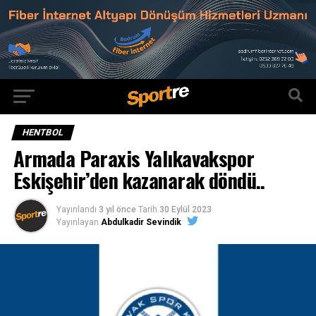
HENTBOL
Armada Paraxis Yalıkavakspor
Eskişehir’den kazanarak döndü..
Yayınlandı
3 yıl önce
Tarih
30 Eylül 2023
Yayınlayan
Abdulkadir Sevindik