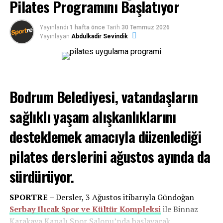
Pilates Programını Başlatıyor
Yayınlandı
1 hafta önce
Tarih
30 Temmuz 2026
Yayınlayan
Abdulkadir Sevindik
Bodrum Belediyesi, vatandaşların
sağlıklı yaşam alışkanlıklarını
Dr.Ejder Sözen’e Büyük Onur; “Şeref
desteklemek amacıyla düzenlediği
Diploması Ödülü”
pilates derslerini ağustos ayında da
Türkiye Milli Olimpiyat Komitesi Fair Play komisyonu
sürdürüyor.
Muğla Büyükşehir Belediyesi Okçuluk takımı antrenörü
Dr.Ejder Sözen’i Fair Play Sportif Tanıtım Dalı 2024
SPORTRE –
Dersler, 3 Ağustos itibarıyla Gündoğan
Şeref Diploması ile ödüllendirdi. Dr.Ejder Sözen
Serbay Ilıcak Spor ve Kültür Kompleksi
ile Binnaz
kendisine verilen Şeref Diploması ile ilgili şunları
Karakaya Kapalı Spor Salonu’nda başlayacak.