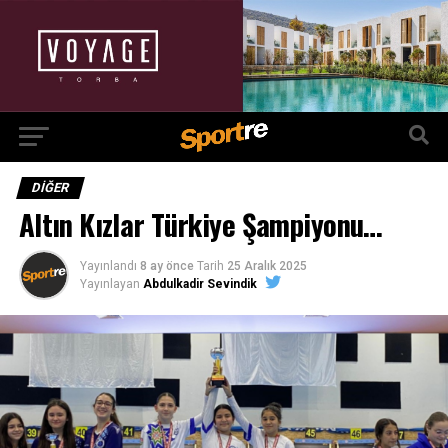
DIĞER
Altın Kızlar Türkiye Şampiyonu…
Yayınlandı
8 ay önce
Tarih
25 Aralık 2025
Yayınlayan
Abdulkadir Sevindik