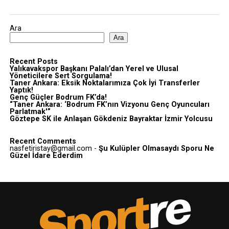
Ara
Ara
Recent Posts
Yalıkavakspor Başkanı Palalı’dan Yerel ve Ulusal
Yöneticilere Sert Sorgulama!
Taner Ankara: Eksik Noktalarımıza Çok İyi Transferler
Yaptık!
Genç Güçler Bodrum FK’da!
“Taner Ankara: ‘Bodrum FK’nın Vizyonu Genç Oyuncuları
Parlatmak'”
Göztepe SK ile Anlaşan Gökdeniz Bayraktar İzmir Yolcusu
Recent Comments
nasfetiristay@gmail.com
-
Şu Kulüpler Olmasaydı Sporu Ne
Güzel İdare Ederdim