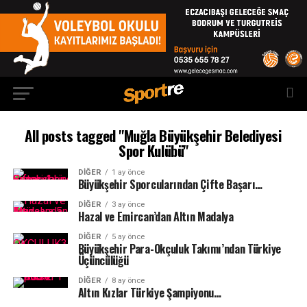
All posts tagged "Muğla Büyükşehir Belediyesi
Spor Kulübü"
DIĞER
1 ay önce
Büyükşehir Sporcularından Çifte Başarı…
DIĞER
3 ay önce
Hazal ve Emircan’dan Altın Madalya
DIĞER
5 ay önce
Büyükşehir Para-Okçuluk Takımı’ndan Türkiye
Üçüncülüğü
DIĞER
8 ay önce
Altın Kızlar Türkiye Şampiyonu…