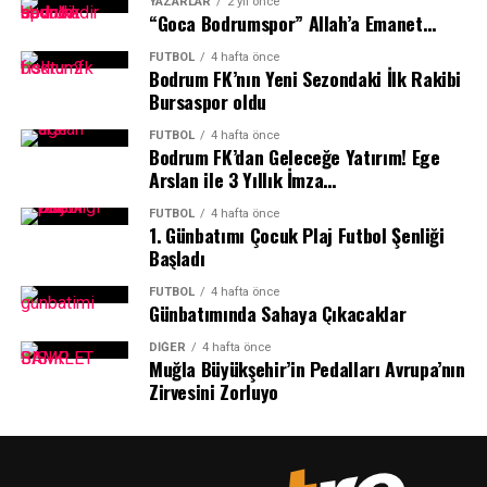
YAZARLAR
2 yıl önce
“Goca Bodrumspor” Allah’a Emanet…
FUTBOL
4 hafta önce
Bodrum FK’nın Yeni Sezondaki İlk Rakibi
Bursaspor oldu
FUTBOL
4 hafta önce
Bodrum FK’dan Geleceğe Yatırım! Ege
Arslan ile 3 Yıllık İmza…
FUTBOL
4 hafta önce
1.⁠ ⁠Günbatımı Çocuk Plaj Futbol Şenliği
Başladı
FUTBOL
4 hafta önce
Günbatımında Sahaya Çıkacaklar
DIĞER
4 hafta önce
Muğla Büyükşehir’in Pedalları Avrupa’nın
Zirvesini Zorluyo