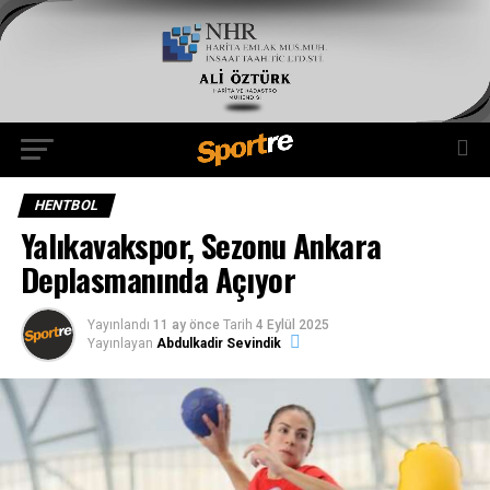
HENTBOL
Yalıkavakspor, Sezonu Ankara
Deplasmanında Açıyor
Yayınlandı
11 ay önce
Tarih
4 Eylül 2025
Yayınlayan
Abdulkadir Sevindik