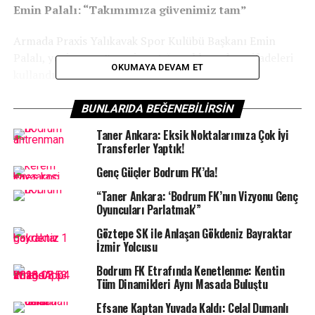
Emin Palalı: “Takımımıza güvenimiz tam”
Armada Praxis Yalıkavak Spor Kulübü Başkanı Emin
Palalı, yeni sezon öncesi yaptığı açıklamada şu ifadeleri
OKUMAYA DEVAM ET
kullandı:
“Sezona güçlü bir hazırlık dönemiyle girdik. Hem
BUNLARIDA BEĞENEBILIRSIN
ligde hem de Avrupa arenasında iddialı bir kadroya
Taner Ankara: Eksik Noktalarımıza Çok İyi
sahibiz. Takımımıza güvenimiz tam. Yenimahalle
Transferler Yaptık!
deplasmanı ile başlayacak bu yolculukta, Bodrum’a
Genç Güçler Bodrum FK’da!
yeni başarılar ve kupalar getirmek istiyoruz.
Taraftarımızın desteğiyle hedeflerimize
“Taner Ankara: ‘Bodrum FK’nın Vizyonu Genç
ulaşacağımıza inanıyoruz.”
Oyuncuları Parlatmak'”
Göztepe SK ile Anlaşan Gökdeniz Bayraktar
İzmir Yolcusu
Bodrum FK Etrafında Kenetlenme: Kentin
Tüm Dinamikleri Aynı Masada Buluştu
Efsane Kaptan Yuvada Kaldı: Celal Dumanlı