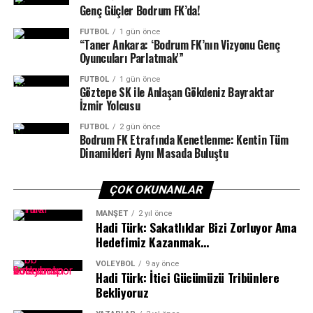
Yalıkavakspor yarın oynanacak yarı final maçını geçmeyi
Genç Güçler Bodrum FK’da!
başarırsa finalde Bursa Büyükşehir Belediyespor –
FUTBOL
1 gün önce
Eskişehir Odunpazarı SK maçının galibiyle karşılaşacak.
“Taner Ankara: ‘Bodrum FK’nın Vizyonu Genç
Oyuncuları Parlatmak'”
FUTBOL
1 gün önce
Göztepe SK ile Anlaşan Gökdeniz Bayraktar
İzmir Yolcusu
FUTBOL
2 gün önce
Bodrum FK Etrafında Kenetlenme: Kentin Tüm
Dinamikleri Aynı Masada Buluştu
ÇOK OKUNANLAR
MANŞET
2 yıl önce
Hadi Türk: Sakatlıklar Bizi Zorluyor Ama
Hedefimiz Kazanmak…
VOLEYBOL
9 ay önce
Hadi Türk: İtici Gücümüzü Tribünlere
Bekliyoruz