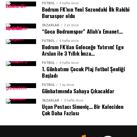
ettiğini belirten Palalı, seçilmiş siyasetçilerin kulübün
FUTBOL
4 hafta önce
Bodrum FK’nın Yeni Sezondaki İlk Rakibi
maçlarında ne ölçüde yer aldığını da sorguladı.
Bursaspor oldu
Emin Palalı
, Muğlaspor ve Bodrumspor’un kentin
YAZARLAR
2 yıl önce
“Goca Bodrumspor” Allah’a Emanet…
önemli spor değerleri olduğunu ve desteklenmelerini
savunduklarını ifade ederek, aynı desteğin Yalıkavakspor
FUTBOL
4 hafta önce
Bodrum FK’dan Geleceğe Yatırım! Ege
için neden gösterilmediğini sordu.
Arslan ile 3 Yıllık İmza…
“Muğlaspor bizim değerimizdir ve desteklenmesini
FUTBOL
4 hafta önce
sonuna kadar savunuyoruz. Bodrumspor bu kentin
1.⁠ ⁠Günbatımı Çocuk Plaj Futbol Şenliği
Başladı
en önemli spor değerlerinden biridir ve başarılarıyla
gurur duyuyoruz. Ama aynı soruyu sormaktan da
FUTBOL
1 ay önce
vazgeçmeyeceğiz: Yalıkavak’ın kızları neden aynı
Günbatımında Sahaya Çıkacaklar
değeri görmüyor?”
YAZARLAR
3 hafta önce
Uçan Postacı Simoviç… Bir Kaleciden
“Kadın sporunun karşısına neden
Çok Daha Fazlası
‘konjonktür’ çıkıyor?”
Erkek sporuna kaynak, destek ve sahiplenme bulunurken