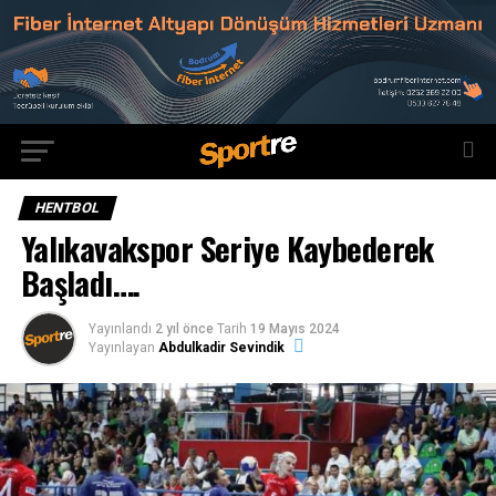
HENTBOL
Yalıkavakspor Seriye Kaybederek
Başladı….
Yayınlandı
2 yıl önce
Tarih
19 Mayıs 2024
Yayınlayan
Abdulkadir Sevindik