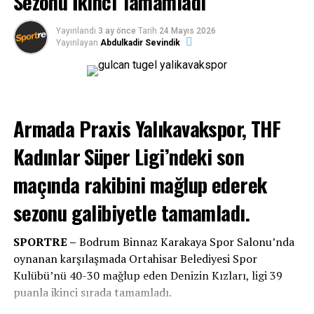
Sezonu İkinci Tamamladı
Emin Palalı
, kaleme aldığı açıklamada,
Yayınlandı
3 ay önce
Tarih
24 Mayıs 2026
Yalıkavakspor
’un yıllardır kadın sporuna ve kız
Yayınlayan
Abdulkadir Sevindik
çocuklarının spora kazandırılmasına katkı sunduğunu
belirterek, bugün belediyeler tarafından sezon boyunca
“mevcut konjonktürde spor kulüplerine destek
veremeyiz”
gerekçesinin öne sürüldüğünü ifade etti.
Armada Praxis Yalıkavakspor, THF
“Hangi konjonktür, hangi kanun, hangi
Kadınlar Süper Ligi’ndeki son
yasak?”
maçında rakibini mağlup ederek
Yalıkavakspor’un 8 yıldır içerisinde olduğunu ve kulübün
sezonu galibiyetle tamamladı.
geçmişini de bugününü de yaşayarak bildiğini belirten
Palalı, geçmişte seçilmiş belediye başkanlarının kulübe
SPORTRE –
Bodrum Binnaz Karakaya Spor Salonu’nda
destek verebildiğini hatırlattı.
oynanan karşılaşmada Ortahisar Belediyesi Spor
Kulübü’nü 40-30 mağlup eden Denizin Kızları, ligi 39
Emin Palalı
, “Üç yıl öncesine kadar seçilmiş belediye
puanla ikinci sırada tamamladı.
başkanları
Yalıkavak Spor Kulübü
’ne destek olabiliyor,
bu kız çocuklarının yanında durabiliyor, onların