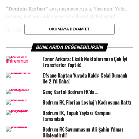
“Denizin Kızları”
karşılaşmaya Anca, Yasemin, Yeliz,
Gomes, Fatma, Gülsüm ve Eda ilk yedisiyle başladı.
İlk atak ve gol Yalıkavakspor ve Nouma’dan geldi. 5.
OKUMAYA DEVAM ET
Dakika Yalıkavakspor’un 5-2 üstünlüğü ile geçildi. 11.
Dakikada skor 8-3 Yalıkavakspor lehineyken,
BUNLARIDA BEĞENEBILIRSIN
Yenimahalle Beediyespor molası geldi.
Taner Ankara: Eksik Noktalarımıza Çok İyi
Transferler Yaptık!
Mola sonrası maça denge geldi. Önce dengeyi kuran
Yenimahalle Belediyespor
,
sonrasında bulduğu
Efsane Kaptan Yuvada Kaldı: Celal Dumanlı
gollerle ilk devrenin sonunda soyunma odasına 14-16
ile 2 Yıl Daha!
önde gitti.
Genç Kartal Bodrum FK’da…
Bodrum FK, Florian Loshaj’ı Kadrosuna Kattı
Bodrum FK, Topuk Yaylası Kampını
Tamamladı
Bodrum FK Savunmasını Ali Şahin Yılmaz
Güçlendirdi!