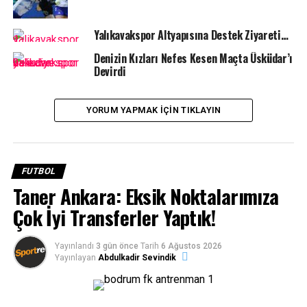
Bugüne kadar oynadığı 14 karşılaşmanın on birini
Yalıkavakspor Altyapısına Destek Ziyareti…
kazanarak, lig üçüncüsü olarak istikrarlı bir şekilde
Denizin Kızları Nefes Kesen Maçta Üsküdar’ı
yoluna devam eden Denizin Kızları, Hem Avrupa Kupası,
Devirdi
hem lig mücadelesi ve hem de Türkiye Kupası olmak
üzere üç farklı alanda Bodrum’u temsil etmeye devam
ediyor.
YORUM YAPMAK IÇIN TIKLAYIN
FUTBOL
Taner Ankara: Eksik Noktalarımıza
Çok İyi Transferler Yaptık!
Yayınlandı
3 gün önce
Tarih
6 Ağustos 2026
Yayınlayan
Abdulkadir Sevindik