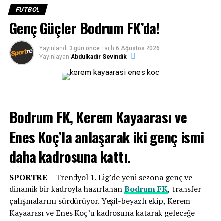
ara vermeden devam eden yeşil-beyazlı ekip, Teknik
FUTBOL
Direktör
Burhan Eşer
yönetimindeki antrenmanlarla
Genç Güçler Bodrum FK’da!
Bursaspor karşılaşmasının hazırlıklarını aralıksız
sürdürüyor. Bodrum FK, taraftarının desteğiyle sezona
Yayınlandı
3 gün önce
Tarih
6 Ağustos 2026
galibiyetle başlayarak lige iyi bir giriş yapmayı amaçlıyor.
Yayınlayan
Abdulkadir Sevindik
Bodrum FK, Kerem Kayaarası ve
Enes Koç’la anlaşarak
iki genç ismi
daha kadrosuna kattı.
SPORTRE –
Trendyol 1. Lig’de yeni sezona genç ve
dinamik bir kadroyla hazırlanan
Bodrum FK
, transfer
Eksik noktalarımıza çok iyi transferler
çalışmalarını sürdürüyor. Yeşil-beyazlı ekip, Kerem
yaptık
Kayaarası ve Enes Koç’u kadrosuna katarak geleceğe