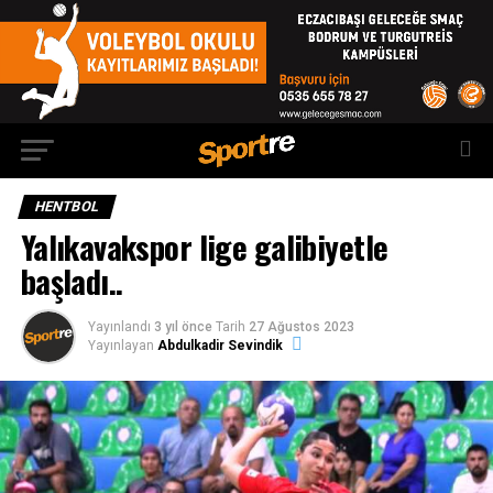
HENTBOL
Yalıkavakspor lige galibiyetle
başladı..
Yayınlandı
3 yıl önce
Tarih
27 Ağustos 2023
Yayınlayan
Abdulkadir Sevindik