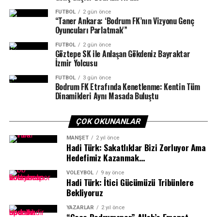
başarırsa finalde Bursa Büyükşehir Belediyespor –
FUTBOL
2 gün önce
Eskişehir Odunpazarı SK maçının galibiyle karşılaşacak.
“Taner Ankara: ‘Bodrum FK’nın Vizyonu Genç
Oyuncuları Parlatmak'”
FUTBOL
2 gün önce
Göztepe SK ile Anlaşan Gökdeniz Bayraktar
İzmir Yolcusu
FUTBOL
3 gün önce
Bodrum FK Etrafında Kenetlenme: Kentin Tüm
Dinamikleri Aynı Masada Buluştu
ÇOK OKUNANLAR
MANŞET
2 yıl önce
Hadi Türk: Sakatlıklar Bizi Zorluyor Ama
Hedefimiz Kazanmak…
VOLEYBOL
9 ay önce
Hadi Türk: İtici Gücümüzü Tribünlere
Bekliyoruz
YAZARLAR
2 yıl önce