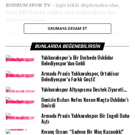
BODRUM SPOR TV –
Ligin köklü ekiplerinden olan
İzmir BŞB’yi farklı mağlup eden Yalıkavakspor lige
galibiyetle başladı.
OKUMAYA DEVAM ET
Ligin ilk haftasında 14 yeni transfer ile yeni birtakım
olarak tribünlerin büyük desteğiyle sahaya çıkan
BUNLARIDA BEĞENEBILIRSIN
Denizin Kızları
maça galibiyete odaklı ve hızlı başlayan
taraf oldu. İlk 30 Dakikada rakibi ile mücadeleci ve üstün
Yalıkavakspor’a Bir Darbede Üsküdar
bir oyun sergileyen Denizin Kızları, ilk yarıyı 18-12 galip
Belediyespor’dan Geldi
tamamlayarak soyunma odasına gitti.
Armada Praxis Yalıkavakspor, Ortahisar
Belediyespor’u Farklı Geçti!
Yalıkavakspor Altyapısına Destek Ziyareti…
Denizin Kızları Nefes Kesen Maçta Üsküdar’ı
Devirdi
Armada Praxis Yalıkavakspor Bir Engeli Daha
Aştı
Kıvanç Özcan: “Sadece Bir Maç Kazandık!”