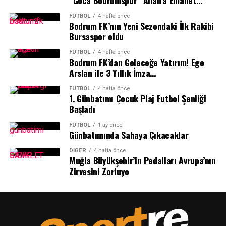
“Goca Bodrumspor” Allah’a Emanet…
FUTBOL
4 hafta önce
Bodrum FK’nın Yeni Sezondaki İlk Rakibi
Bursaspor oldu
FUTBOL
4 hafta önce
Bodrum FK’dan Geleceğe Yatırım! Ege
Arslan ile 3 Yıllık İmza…
FUTBOL
4 hafta önce
1.⁠ ⁠Günbatımı Çocuk Plaj Futbol Şenliği
Başladı
FUTBOL
1 ay önce
Günbatımında Sahaya Çıkacaklar
DIĞER
4 hafta önce
Muğla Büyükşehir’in Pedalları Avrupa’nın
Zirvesini Zorluyo