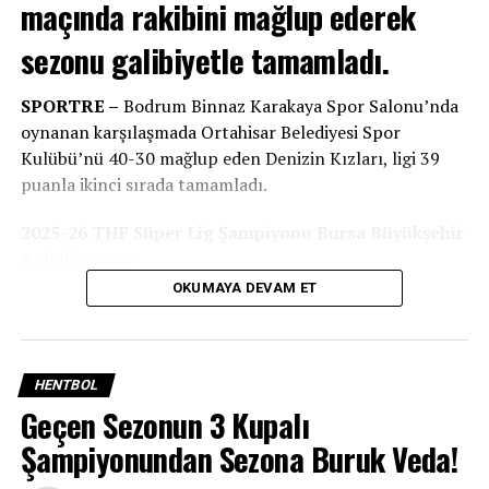
maçında rakibini mağlup ederek
BIR SONRAKI
Bodrum FK haftayı puansız kapattı
sezonu galibiyetle tamamladı.
BIR ÖNCEKI
İsmet Taşdemir, “Şuan da oynadığımız oyundan keyif
SPORTRE –
Bodrum Binnaz Karakaya Spor Salonu’nda
almıyoruz”
oynanan karşılaşmada Ortahisar Belediyesi Spor
Kulübü’nü 40-30 mağlup eden Denizin Kızları, ligi 39
puanla ikinci sırada tamamladı.
2025-26 THF Süper Lig Şampiyonu Bursa Büyükşehir
Belediyespor
OKUMAYA DEVAM ET
Oynanan son hafta karşılamaları sonunda; Üsküdar
Belediyespor’u 41-37’lik skorla yenen Bursa Büyükşehir
Belediyespor, topladığı 42 puanla 2025-26 Sezonu
Süper Lig şampiyonu oldu.
HENTBOL
Geçen Sezonun 3 Kupalı
Şampiyonundan Sezona Buruk Veda!