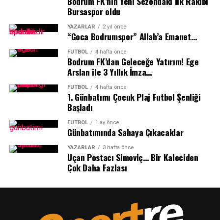
Bodrum FK’nın Yeni Sezondaki İlk Rakibi
maçlarında ne ölçüde yer aldığını da sorguladı.
Bursaspor oldu
Emin Palalı
, Muğlaspor ve Bodrumspor’un kentin
YAZARLAR
2 yıl önce
“Goca Bodrumspor” Allah’a Emanet…
önemli spor değerleri olduğunu ve desteklenmelerini
savunduklarını ifade ederek, aynı desteğin Yalıkavakspor
FUTBOL
4 hafta önce
Bodrum FK’dan Geleceğe Yatırım! Ege
için neden gösterilmediğini sordu.
Arslan ile 3 Yıllık İmza…
“Muğlaspor bizim değerimizdir ve desteklenmesini
FUTBOL
4 hafta önce
sonuna kadar savunuyoruz. Bodrumspor bu kentin
1.⁠ ⁠Günbatımı Çocuk Plaj Futbol Şenliği
Başladı
en önemli spor değerlerinden biridir ve başarılarıyla
gurur duyuyoruz. Ama aynı soruyu sormaktan da
FUTBOL
1 ay önce
vazgeçmeyeceğiz: Yalıkavak’ın kızları neden aynı
Günbatımında Sahaya Çıkacaklar
değeri görmüyor?”
YAZARLAR
3 hafta önce
Uçan Postacı Simoviç… Bir Kaleciden
“Kadın sporunun karşısına neden
Çok Daha Fazlası
‘konjonktür’ çıkıyor?”
Erkek sporuna kaynak, destek ve sahiplenme bulunurken
kadın sporunun karşısına neden “konjonktür”